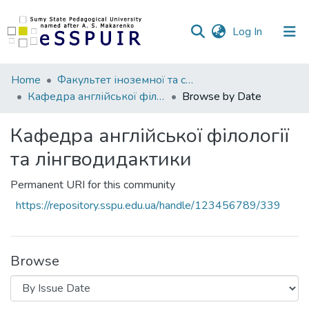
(current)
Log In
Communities
Home
Факультет іноземної та слов’янської філології
&
Кафедра англійської філології та лінгводидактики
Browse by Date
Collections
Кафедра англійської філології
All of DSpace
та лінгводидактики
Permanent URI for this community
https://repository.sspu.edu.ua/handle/123456789/339
Browse