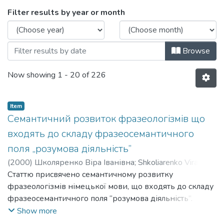
Browsing Кафедра англійської філологі
Filter results by year or month
Browse
Now showing
1 - 20 of 226
Item
Семантичний розвиток фразеологізмів що
входять до складу фразеосемантичного
поля „розумова діяльність”
(
2000
)
Школяренко Віра Іванівна
;
Shkoliarenko Vira
Ivanivna
Статтю присвячено семантичному розвитку
фразеологізмів німецької мови, що входять до складу
фразеосемантичного поля “розумова діяльність”.
Досліджується зміна значення, поява нового значення
Show more
та багатозначності.