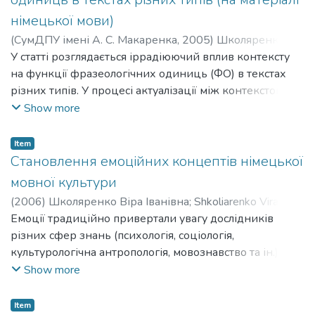
німецької мови)
(
СумДПУ імені А. С. Макаренка
,
2005
)
Школяренко
Віра Іванівна
У статті розглядається іррадіюючий вплив контексту
;
Shkoliarenko Vira Ivanivna
на функції фразеологічних одиниць (ФО) в текстах
різних типів. У процесі актуалізації між контекстом і
ФО складаються двосторонні зв’язки: з одного боку,
Show more
ФО іррадіюють на контекст таким чином, що він стає
прагматично релевантним, а з іншого боку, контекст
Item
іррадіює на ту чи іншу функцію ФО, посилюючи,
Становлення емоційних концептів німецької
уточнюючи або послабляючи її.
мовної культури
(
2006
)
Школяренко Віра Іванівна
;
Shkoliarenko Vira
Ivanivna
Емоції традиційно привертали увагу дослідників
різних сфер знань (психологія, соціологія,
культурологічна антропологія, мовознавство та ін.). У
сучасному мовознавстві в окрему парадигму
Show more
виділяють етимологію або лінгвістику емоцій, що
свідчить про актуальність вивчення мови емоцій. На
Item