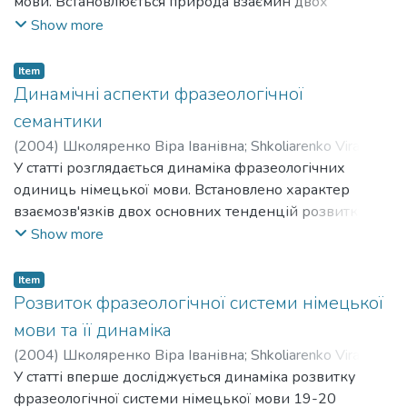
мови. Встановлюється природа взаємин двох
основних тенденцій розвитку: тенденції до зміни
Show more
фразеологічної семантики під впливом факторів
екстра-та інтралінгвістичного характеру і тенденції до
Item
її стабільності. Підкреслюється важливість
Динамічні аспекти фразеологічної
багатоплановості і актуальності образу, покладеного в
семантики
основу значення, в розвитку семантики ФО.
(
2004
)
Школяренко Віра Іванівна
;
Shkoliarenko Vira
Ivanivna
У статті розглядається динаміка фразеологічних
одиниць німецької мови. Встановлено характер
взаємозв'язків двох основних тенденцій розвитку:
тенденції до зміни фразеологічної семантики в
Show more
умовах екстралінгвальних та інтралінгвальних
чинників та тенденції до її стабільності. Також
Item
підкреслено важливість різноплановості й
Розвиток фразеологічної системи німецької
актуальності образу.
мови та її динаміка
(
2004
)
Школяренко Віра Іванівна
;
Shkoliarenko Vira
Ivanivna
У статті вперше досліджується динаміка розвитку
фразеологічної системи німецької мови 19-20