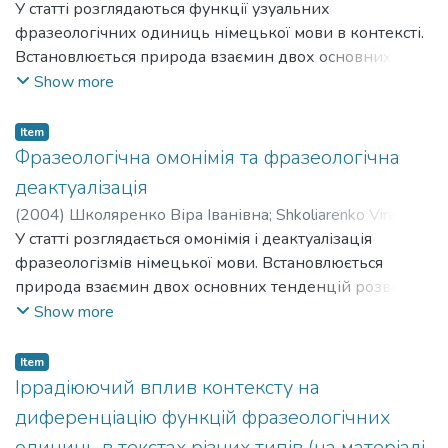
Ivanivna
У статті розглядаються функції узуальних
фразеологічних одиниць німецької мови в контексті.
Встановлюється природа взаємин двох основних
тенденцій розвитку: тенденції до зміни
Show more
фразеологічної семантики під впливом факторів
екстра-та інтралінгвістичного характеру і тенденції до
Item
її стабільності. Підкреслюється важливість
Фразеологічна омонімія та фразеологічна
багатоплановості і актуальність образу, покладеного в
деактуалізація
основу значення, в розвитку семантики ФО під
(
2004
)
Школяренко Віра Іванівна
;
Shkoliarenko Vira
впливом контексту.
Ivanivna
У статті розглядається омонімія і деактуалізація
фразеологізмів німецької мови. Встановлюється
природа взаємин двох основних тенденцій розвитку:
тенденції до зміни фразеологічної семантики під
Show more
впливом факторів екстра та інтралінгвістичного
характеру і тенденції до її стабільності.
Item
Підкреслюється важливість багатоплановості і
Іррадіюючий вплив контексту на
актуальності образу, покладеного в основу значення, в
диференціацію функцій фразеологічних
розвитку семантики ФО.
одиниць в текстах різних типів (на матеріалі