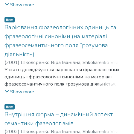
значенням), що стосуються конкретного предмета.
Show more
Термін також використовується в антропології та
семіотиці.
Item
Варіювання фразеологічних одиниць та
фразеологічні синоніми (на матеріалі
фразеосемантичного поля “розумова
діяльність)
(
2001
)
Школяренко Віра Іванівна
;
Shkoliarenko Vira
Ivanivna
У статті досліджується варіювання фразеологічних
одиниць і фразеологічні синоніми на матеріалі
фразеосемантичного поля «розумова діяльність».
Варіантність зумовлює виникнення двох
Show more
протилежних тенденцій: уніфікації складу
фразеологічних одиниць та формальних змін.
Item
Внутрішня форма – динамічний аспект
семантики фазеологізмів
(
2003
)
Школяренко Віра Іванівна
;
Shkoliarenko Vira