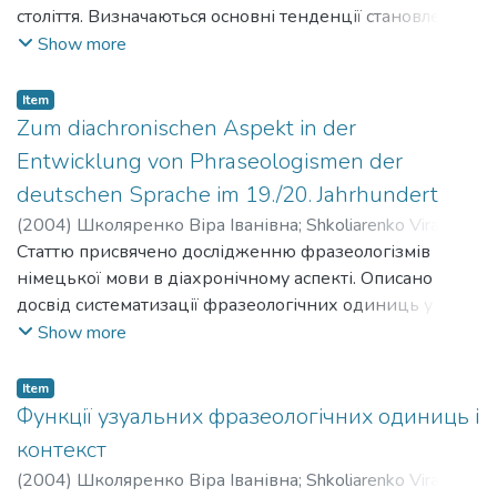
століття. Визначаються основні тенденції становлення
та розвитку фразеологічної системи німецької мови.
Show more
Особлива увага приділяється діахронічному аспекту
дослідження фразеологічних одиниць.
Item
Zum diachronischen Aspekt in der
Entwicklung von Phraseologismen der
deutschen Sprache im 19./20. Jahrhundert
(
2004
)
Школяренко Віра Іванівна
;
Shkoliarenko Vira
Ivanivna
Статтю присвячено дослідженню фразеологізмів
німецької мови в діахронічному аспекті. Описано
досвід систематизації фразеологічних одиниць у
діахронії, заснований на системі образів і цінностей
Show more
певного історичного періоду. Проведено історичний і
генетичний аналіз фразеологічного складу.
Item
Функції узуальних фразеологічних одиниць і
контекст
(
2004
)
Школяренко Віра Іванівна
;
Shkoliarenko Vira