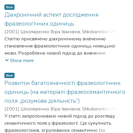
Item
Діахронічний аспект дослідження
фразеологічних одиниць
(
2001
)
Школяренко Віра Іванівна
;
Shkoliarenko Vira
Ivanivna
Статтю присвячено діахронічному вивченню
становлення фразеологічних одиниць німецької
мови. Розроблено новий підхід до вивчення
фразеологічного складу з позиції діахронічного
Show more
аспекту, який полягає у виявленні чинників,
релевантних для формування фразеологічної картини
Item
світу, визначено критерії встановлення національно-
Розвиток багатозначності фразеологічних
культурної специфіки фразеологізмів, а також
одиниць (на матеріалі фразеосемантичного
описано досвід систематизації фразеологічних
поля „розумова діяльність”)
одиниць у діахронії, заснований на системі образів і
(
2001
)
Школяренко Віра Іванівна
;
Shkoliarenko Vira
цінностей певного історичного періоду. Проведено
Ivanivna
У статті запропоновано новий підхід до розгляду
історичний і генетичний аналіз фразеологічного
семантичного поля у фразеології. Це сукупність
складу.
фразеологізмів, згрупованих семантично (за