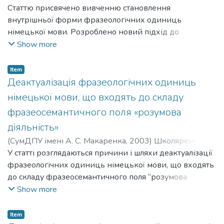
Ivanivna
Статтю присвячено вивченню становлення
внутрішньої форми фразеологічних одиниць
німецької мови. Розроблено новий підхід до
вивчення фразеологічної образності з позиції
Show more
діахронічного аспекту лінгвокультурології, який
полягає у виявленні національно-культурних
Item
чинників, релевантних для формування
Деактуалізація фразеологічних одиниць
фразеологічного складу давньоверхньонімецької,
німецької мови, що входять до складу
середньоверхньонімецької і
фразеосемантичного поля «розумова
ранньонововерхньонімецької мов, заснований на
діяльність»
системі образів і цінностей певного історичного
періоду.
(
СумДПУ імені А. С. Макаренка
,
2003
)
Школяренко
Віра Іванівна
У статті розглядаються причини і шляхи деактуалізації
;
Shkoliarenko Vira Ivanivna
фразеологічних одиниць німецької мови, що входять
до складу фразеосемантичного поля “розумова
діяльність”, встановлюється характер
Show more
взаємовідношень двох основних тенденцій розвитку:
тенденції до змін фразеологічного складу під впливом
Item