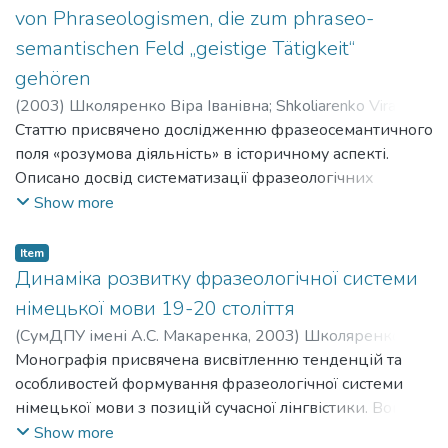
von Phraseologismen, die zum phraseo-
semantischen Feld „geistige Tätigkeit“
gehören
(
2003
)
Школяренко Віра Іванівна
;
Shkoliarenko Vira
Ivanivna
Статтю присвячено дослідженню фразеосемантичного
поля «розумова діяльність» в історичному аспекті.
Описано досвід систематизації фразеологічних
одиниць у діахронії, заснований на системі образів і
Show more
цінностей певного історичного періоду. Проведено
історичний і генетичний аналіз фразеологічного
Item
складу.
Динаміка розвитку фразеологічної системи
німецької мови 19-20 століття
(
СумДПУ імені А.С. Макаренка
,
2003
)
Школяренко
Віра Іванівна
Монографія присвячена висвітленню тенденцій та
;
Shkoliarenko Vira Ivanivna
особливостей формування фразеологічної системи
німецької мови з позицій сучасної лінгвістики. Вона є
результатом міждисциплінарного дослідження, у
Show more