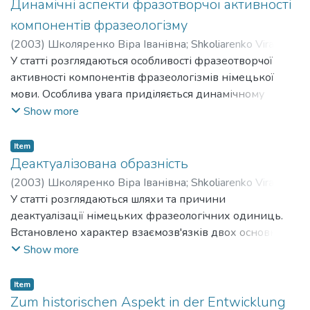
екстра- та інтралінгвістичних факторів і тенденції до
Динамічні аспекти фразотворчої активності
його стабільності.
компонентів фразеологізму
(
2003
)
Школяренко Віра Іванівна
;
Shkoliarenko Vira
Ivanivna
У статті розглядаються особливості фразеотворчої
активності компонентів фразеологізмів німецької
мови. Особлива увага приділяється динамічному
аспекту.
Show more
Item
Деактуалізована образність
(
2003
)
Школяренко Віра Іванівна
;
Shkoliarenko Vira
Ivanivna
У статті розглядаються шляхи та причини
деактуалізації німецьких фразеологічних одиниць.
Встановлено характер взаємозв'язків двох основних
тенденцій розвитку: тенденції до зміни
Show more
фразеологічної семантики та тенденції до її
стабільності.
Item
Zum historischen Aspekt in der Entwicklung