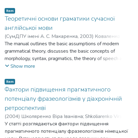
якому здійснюється спроба розглянути розвиток
засобів фразеологічної номінації. Особлива увага
Item
приділяється діахронічному аналізу фразеологічних
Теоретичні основи граматики сучасної
одиниць.
англійської мови
(
СумДПУ імені А. С. Макаренка
,
2003
)
Коваленко
Андрій Миколайович
The manual outlines the basic assumptions of modern
;
Kovalenko Andrii Mykolaiovych
;
Павлов Володимир Васильович
grammatical theory, discusses the basic concepts of
;
Pavlov Volodymyr
Vasylovych
morphology, syntax, pragmatics, the theory of speech acts,
as well as discourse analysis.
Show more
Item
Фактори підвищення прагматичного
потенціалу фразеологізмів у діахронічній
ретроспективі
(
2004
)
Школяренко Віра Іванівна
;
Shkoliarenko Vira
Ivanivna
У статті розглядаються фактори підвищення
прагматичного потенціалу фразеологізмів німецької