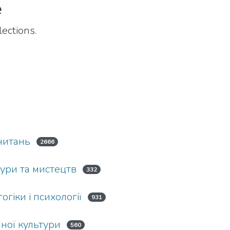
e
ections.
 читань
2666
ури та мистецтв
332
гіки і психології
931
ної культури
560