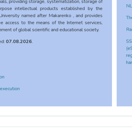
als, providing storage, systematization, storage of
NL
urpose intellectual products established by the
niversity named after Makarenko , and provides
Th
ree access to the means of the Internet services,
Ra
nment of global scientific and educational society.
SS
ed:
07.08.2026
.
(e
re
ha
ion
 execution