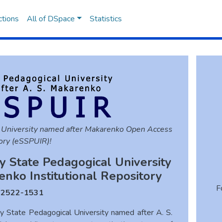
ctions
All of DSpace
Statistics
 University named after Makarenko Open Access
ory (eSSPUIR)!
y State Pedagogical University
enko Institutional Repository
F
N
2522-1531
y State Pedagogical University named after A. S.