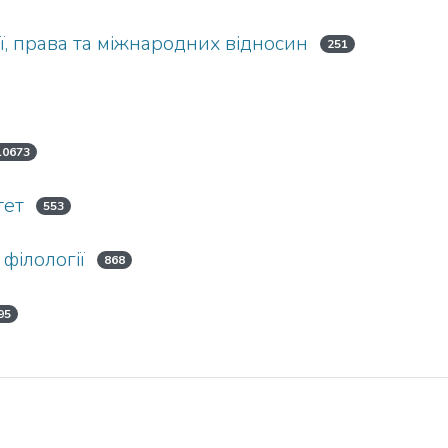
ї, права та міжнародних відносин
251
10673
тет
553
 філології
868
95