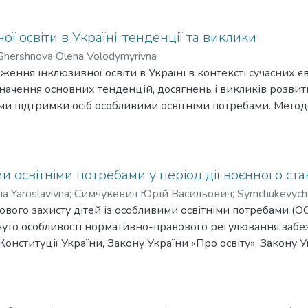
 освіти в Україні: тенденції та виклики
Shershnova Olena Volodymyrivna
ження інклюзивної освіти в Україні в контексті сучасних
начення основних тенденцій, досягнень і викликів розвитк
и підтримки осіб особливими освітніми потребами. Методо
 змогу узагальнити досвід упровадження інклюзивних практ
о-правових документів, статистичних даних та наукових пу
ії, що передбачала адаптацію дитини до наявної освітньої с
довольнити освітні потреби кожного здобувача освіти. Так
и освітніми потребами у період дії воєнного стан
и до різноманітності та прийняття індивідуальності. У цен
ia Yaroslavivna
;
Симчукевич Юрій Васильович
;
Symchukevych 
, що має право на повноцінний розвиток, соціалізацію та
ового захисту дітей із особливими освітніми потребами (О
ктик у регіонах України, що зумовлено соціально-економ
лянуто особливості нормативно-правового регулювання забе
шається міжвідомча співпраця між освітніми, медичними т
Конституції України, Закону України «Про освіту», Закону 
Ці фактори визначають потребу у формуванні цілісної стра
значено ключові гарантії держави щодо забезпечення досту
я сталого розвитку інклюзивної освіти в Україні. У виснов
овах обмежень, спричинених воєнним станом. Попри наявн
 комплексної державної політики, підвищення професійної
вового регулювання освітньої діяльності в умовах війни, п
люзії та розширення можливостей ресурсного забезпечення