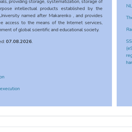
als, providing storage, systematization, storage of
NL
urpose intellectual products established by the
niversity named after Makarenko , and provides
Th
ree access to the means of the Internet services,
Ra
nment of global scientific and educational society.
SS
ed:
07.08.2026
.
(e
re
ha
ion
 execution