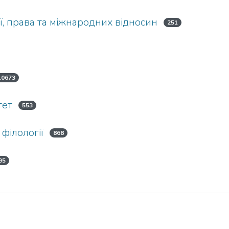
ї, права та міжнародних відносин
251
10673
тет
553
 філології
868
95