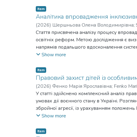
Item
Аналітика впровадження інклюзивної
(
2026
)
Шершньова Олена Володимирівна
;
Стаття присвячена аналізу процесу впровад
освітніх реформ. Метою дослідження є виз
напрямів подальшого вдосконалення систем
порівняльний і системний підходи, що дали
Show more
також здійснити контент-аналіз нормативн
про поступовий перехід від моделі інтеграц
Item
орієнтована на створення умов, здатних за
Правовий захист дітей із особливим
доступу, партнерства, толерантності, поваг
(
2026
)
Фенко Марія Ярославівна
;
Fenko Mari
як активний учасник освітнього середовища
У статті здійснено комплексний аналіз прав
нерівномірність розвитку інклюзивних пра
умовах дії воєнного стану в Україні. Розг
чинниками. Недостатньо налагодженою зали
збройної агресії, із урахуванням положень 
залежить комплексність підтримки дитини. 
України «Про охорону дитинства» тощо. Ви
Show more
подолання існуючих бар’єрів і забезпеченн
освітнього процесу для дітей із ООП в ум
інклюзивної освіти в Україні залежить від
інклюзивної освіти та загальних питань пра
Item
позитивного суспільного ставлення до інк