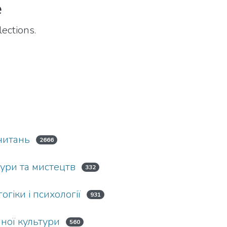
e
ections.
 читань
2666
ури та мистецтв
332
гіки і психології
931
ної культури
560