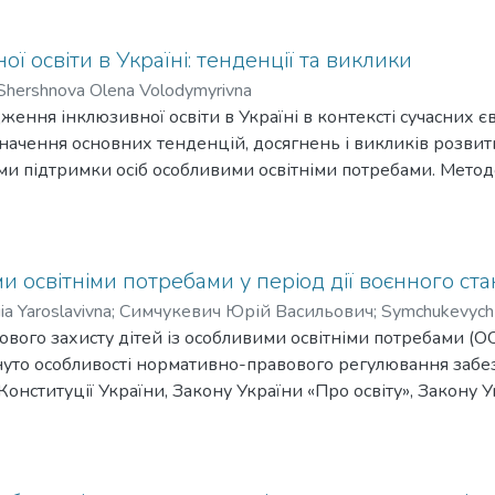
 освіти в Україні: тенденції та виклики
Shershnova Olena Volodymyrivna
ження інклюзивної освіти в Україні в контексті сучасних
начення основних тенденцій, досягнень і викликів розвитк
и підтримки осіб особливими освітніми потребами. Методо
 змогу узагальнити досвід упровадження інклюзивних практ
о-правових документів, статистичних даних та наукових пу
ії, що передбачала адаптацію дитини до наявної освітньої с
довольнити освітні потреби кожного здобувача освіти. Так
и освітніми потребами у період дії воєнного стан
и до різноманітності та прийняття індивідуальності. У цен
ia Yaroslavivna
;
Симчукевич Юрій Васильович
;
Symchukevych 
, що має право на повноцінний розвиток, соціалізацію та
ового захисту дітей із особливими освітніми потребами (О
ктик у регіонах України, що зумовлено соціально-економ
лянуто особливості нормативно-правового регулювання забе
шається міжвідомча співпраця між освітніми, медичними т
Конституції України, Закону України «Про освіту», Закону 
Ці фактори визначають потребу у формуванні цілісної стра
значено ключові гарантії держави щодо забезпечення досту
я сталого розвитку інклюзивної освіти в Україні. У виснов
овах обмежень, спричинених воєнним станом. Попри наявн
 комплексної державної політики, підвищення професійної
вового регулювання освітньої діяльності в умовах війни, п
люзії та розширення можливостей ресурсного забезпечення