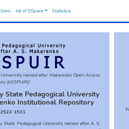
ctions
All of DSpace
Statistics
 University named after Makarenko Open Access
ory (eSSPUIR)!
y State Pedagogical University
enko Institutional Repository
F
N
2522-1531
y State Pedagogical University named after A. S.