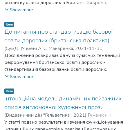
Світлана Петрівна
розвитку освіти дорослих в Британії. Зокрема,
;
Shumaeva Svitlana Petrivna
негативного впливу недостатнього рівня грамотності
розглядаються провідні чинники, які зорієнтували
Show more
населення на економічні показники країни.
вищу школу на потреби дорослих споживачів;
аналізуються особливості урядової політики та основні
Item
реформи, спрямовані на розвиток та підтримку освіти
До питання про стандартизацію базової
дорослих у британській вищій освіті; подано сучасні
освіти дорослих (британська практика)
типи закладів вищої освіти Британії, які працюють з
(
СумДПУ імені А. С. Макаренка
,
2021-11-30
)
дорослим студентом; описується загальна схема
Коваленко Світлана Миколаївна
Дослідження розкриває одну із сучасних тенденцій
;
Kovalenko Svitlana
навчання дорослих за університетськими програмами;
Mykolaivna
реформування британської освіти дорослих -
;
Коробова Юлія Володимирівна
;
Korobova
висвітлюються перспективи реалізації позитивного
Yuliia Volodymyrivna
стандартизація базової ланки освіти дорослих.
досвіду в межах вітчизняної системи освіти дорослих.
Show more
Item
Інтонаційна модель динамічних пейзажних
описів англомовної художньої прози
(
Видавничий дім "Гельветика"
,
2021
)
Гуменюк Інна
Леонідівна
У статті подано результати вивчення функціонування
;
Humeniuk Inna Leonidivna
інтонаційних параметрів у реалізації англомовних