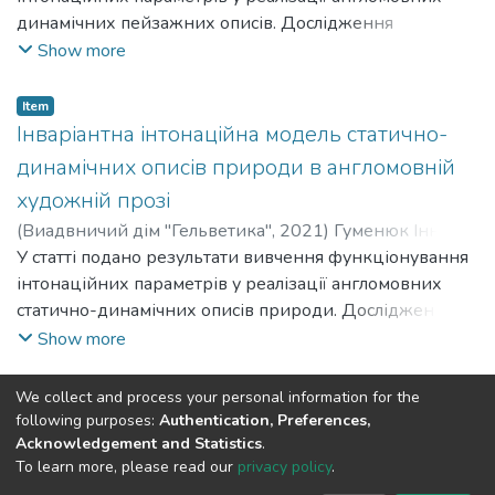
динамічних пейзажних описів. Дослідження
інтонаційних параметрів, що забезпечують
Show more
динамічність описів природи, здійснено шляхом
аудитивного аналізу даного виду описових уривків.
Item
Інваріантна інтонаційна модель статично-
динамічних описів природи в англомовній
художній прозі
(
Виадвничий дім "Гельветика"
,
2021
)
Гуменюк Інна
Леонідівна
У статті подано результати вивчення функціонування
;
Humeniuk Inna Leonidivna
інтонаційних параметрів у реалізації англомовних
статично-динамічних описів природи. Дослідження
описових уривків дібраних з англомовних художніх
Show more
творів проведено шляхом їх аудитивного аналізу.
(current)
«
1
2
3
»
We collect and process your personal information for the
following purposes:
Authentication, Preferences,
Acknowledgement and Statistics
.
To learn more, please read our
privacy policy
.
DSpace software and SSPU named after A.S. Makarenko