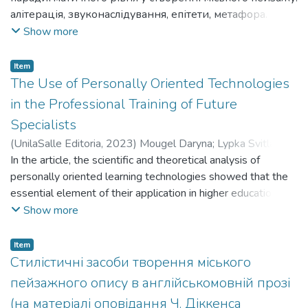
звукозображальними мовними засобами є
алітерація, звуконаслідування, епітети, метафора.
ономатопея та звуковий символізм. У досліджуваних
Ключові слова: міський пейзаж, парадигматичнй
Show more
пейзажних описах виявлено звуконаслідування та
рівень, стилістичні засоби, лексичний рівень.
зоофони. Звукосимволічний аспект ландшафтних
замальовок представлений голосними, приголосними
Item
The Use of Personally Oriented Technologies
звуками та фонестемами з різним інформаційним
рівнем.
in the Professional Training of Future
Specialists
(
UnilaSalle Editoria
,
2023
)
Mougel Daryna
;
Lypka Svitlana
;
Fabian Myroslava
In the article, the scientific and theoretical analysis of
;
Gudmanian Artur
;
Humeniuk Inna
Leonidivna
personally oriented learning technologies showed that the
;
Мугель Дарина
;
Липка Світлана
;
Фабіан
Мирослава
essential element of their application in higher education
;
Гудманян Артур
;
Гуменюк Інна Леонідівна
practice is the transformation of the student from an object
Show more
to a subject of the educational process. The condition for
such a transformation is certain internal positions of teachers
Item
and students, namely: genuine interest and respect for the
Стилістичні засоби творення міського
personality of the student as a specific individual; use of
пейзажного опису в англійськомовній прозі
modern forms and methods of professional training of future
(на матеріалі оповідання Ч. Діккенса