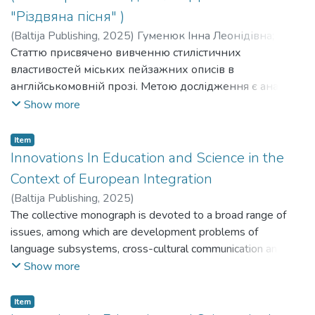
specialists; positive-emotional perception of the
"Різдвяна пісня" )
pedagogical process; transformation of the student from a
passive observer who acquires knowledge and experience
(
Baltija Publishing
,
2025
)
Гуменюк Інна Леонідівна
;
to an active interlocutor; encouragement to study on the
Humeniuk Inna Leonidivna
Статтю присвячено вивченню стилістичних
basis of cooperation and self-management, etc.
властивостей міських пейзажних описів в
англійськомовній прозі. Метою дослідження є аналіз
стилістичних засобів створення міських краєвидів на
Show more
матеріалі оповідання
Ч. Діккенса «Різдвяна пісня». Виокремлено
Item
зображальні засоби парадигматичного й
Innovations In Education and Science in the
синтагматичного рівнів. Встановлено, що для
Context of European Integration
відтворення міського пейзажу автор використовує
(
Baltija Publishing
,
2025
)
ономатопею, алітерацію, різновиди епітетів та
The collective monograph is devoted to a broad range of
метафор, які акцентують увагу на багатобарвності,
issues, among which are development problems of
швидкому ритмі, звуках міста. На синтагматичному
language subsystems, cross-cultural communication and
рівні емоційно-естетичний потенціал пейзажних
influence of European integration processes on training of
Show more
описів міста представлений порівнянням, антитезою,
FL teachers. The work also reveals the problems of
паралельними конструкціями, градацією,
European integration influence on implementation of FLT
Item
відокремленням, анафорою, персоніфікацією,