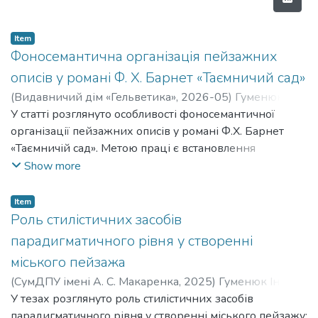
Item
Фоносемантична організація пейзажних
описів у романі Ф. Х. Барнет «Таємничий сад»
(
Видавничий дім «Гельветика»
,
2026-05
)
Гуменюк
Інна Леонідівна
У статті розглянуто особливості фоносемантичної
;
Давидова Тетяна Василівна
;
Humeniuk
Inna Leonidivna
організації пейзажних описів у романі Ф.Х. Барнет
;
Davydova Tetyana Vasylivna
«Таємничій сад». Метою праці є встановлення
специфіки фоносемантичної організації пейзажних
Show more
описів в англійськомовній художній прозі. Об’єктом
студії є фоносемантична організація картин природи
Item
в романі Ф.Х. Барнет «Таємничій сад». Практична
Роль стилістичних засобів
цінність полягає в можливості застосування отриманих
парадигматичного рівня у створенні
даних і висновків праці для аналізу фактичного
міського пейзажа
матеріалу інших художніх прозових творів. У ході
(
СумДПУ імені А. С. Макаренка
,
2025
)
Гуменюк Інна
аналізу фоносемантичної організації пейзажних
Леонідівна
У тезах розглянуто роль стилістичних засобів
;
Humeniuk Inna Leonidivna
описів було встановлено, що основними
парадигматичного рівня у створенні міського пейзажу: