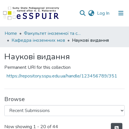
(current)
Log In
Communities
Home
Факультет іноземної та слов’янської філології
&
Кафедра іноземних мов
Наукові видання
Collections
Наукові видання
All of DSpace
Permanent URI for this collection
Statistics
https://repository.sspu.edu.ua/handle/123456789/351
Browse
Recent Submissions
Now showing
1 - 20 of 44