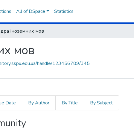
ctions
All of DSpace
Statistics
дра іноземних мов
их мов
ository.sspu.edu.ua/handle/123456789/345
ue Date
By Author
By Title
By Subject
mmunity