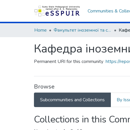
Communities & Colle
Home
Факультет іноземної та слов’янської філології
Кафе
Кафедра іноземн
Permanent URI for this community
https://rep
Browse
Subcommunities and Collections
By Iss
Collections in this Co