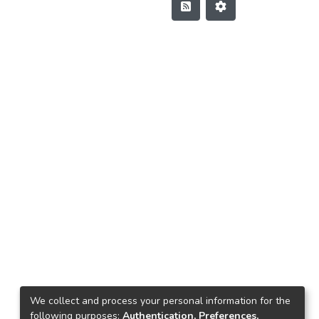
We collect and process your personal information for the
following purposes:
Authentication, Preferences,