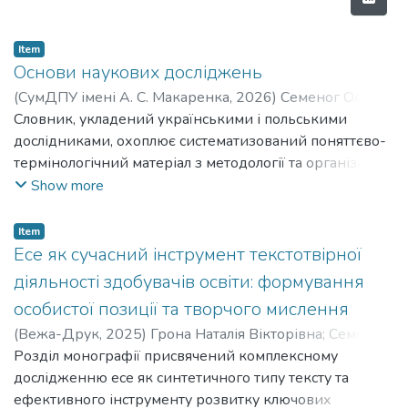
Item
Основи наукових досліджень
(
СумДПУ імені А. С. Макаренка
,
2026
)
Семеног Олена
Миколаївна
Словник, укладений українськими і польськими
;
Даріуш В. Скальскі
;
Лянной Юрій
Олегович
дослідниками, охоплює систематизований поняттєво-
;
Semenoh Olena Mykolaivna
;
Dariush V. Skalski
;
Liannoi Yurii Olehovych
термінологічний матеріал з методології та організації
науково-педагогічних досліджень. У виданні подано
Show more
сучасне трактування базових категорій педагогічної
науки, методологічних підходів, методів дослідження,
Item
етапів підготовки дисертаційного проєкту, принципів
Есе як сучасний інструмент текстотвірної
академічної доброчесності, організації емпіричного та
діяльності здобувачів освіти: формування
теоретичного пошуку. Особливу увагу приділено
особистої позиції та творчого мислення
методологічній культурі здобувача освіти, логіці
(
Вежа-Друк
,
2025
)
Грона Наталія Вікторівна
;
Семеног
наукового дослідження, питанням доказовості,
Олена Миколаївна
Розділ монографії присвячений комплексному
;
Hrona Nataliia Viktorivna
;
Semenoh
валідності, наукової новизни та академічної етики.
Olena Mykolaivna
дослідженню есе як синтетичного типу тексту та
Матеріали словника ґрунтуються на сучасних
ефективного інструменту розвитку ключових
українських і зарубіжних наукових джерелах,