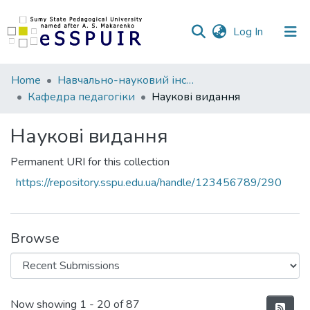
(current)
Log In
Communities
Home
Навчально-науковий інститут педагогіки і психології
&
Кафедра педагогіки
Наукові видання
Collections
Наукові видання
All of DSpace
Permanent URI for this collection
Statistics
https://repository.sspu.edu.ua/handle/123456789/290
Browse
Recent Submissions
Now showing
1 - 20 of 87