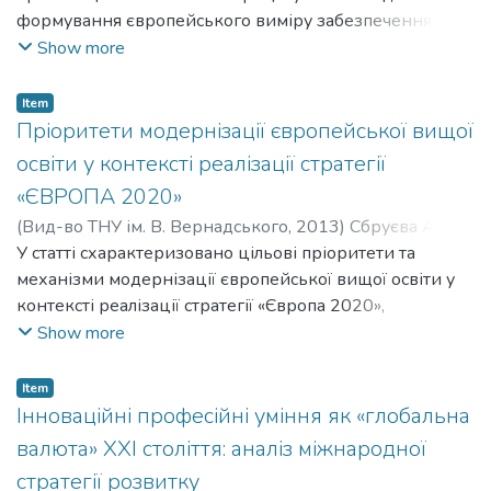
(галузь 014 Середня освіта, за предметними
формування європейського виміру забезпечення
освіти, науково-педагогічних працівників,
спеціалізаціями), викладачам ЗВО і працівникам
якості вищої освіти (ЗЯВО) в контексті
Show more
дослідників, аспірантів, студентів.
освіти.
інтернаціоналізації освітнього простору. Виокремлено
етапи формування європейського виміру ЗЯВО та
Item
тенденції його подальшого розвитку.
Пріоритети модернізації європейської вищої
Схарактеризовано особливості інтернаціоналізації
освіти у контексті реалізації стратегії
забезпечення якості вітчизняної системи вищої освіти
«ЄВРОПА 2020»
та розроблено рекомендацій щодо подальшого
(
Вид-во ТНУ ім. В. Вернадського
,
2013
)
Сбруєва Аліна
запровадження європейського виміру ЗЯВО в Україні.
Анатоліївна
У статті схарактеризовано цільові пріоритети та
;
Sbruieva Alina Anatoliivna
Для викладачів, аспірантів, магістрантів, студентів,
механізми модернізації європейської вищої освіти у
широкої педагогічної громади
контексті реалізації стратегії «Європа 2020»,
проаналізовано змістові особливості новітніх
Show more
програмних документів Європейського Союзу, що
мають на меті підвищення інноваційного потенціалу
Item
вищої освіти, її конкурентоспроможності на
Інноваційні професійні уміння як «глобальна
глобальному ринку освітніх послуг.
валюта» ХХІ століття: аналіз міжнародної
стратегії розвитку