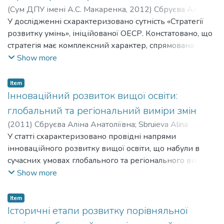
(
Сум ДПУ імені А.С. Макаренка
,
2012
)
Сбруєва Аліна
Анатоліївна
У дослідженні схарактеризовано сутність «Стратегії
;
Sbruieva Alina Anatoliivna
розвитку умінь», ініційованої ОЕСР. Констатовано, що
стратегія має комплексний характер, спрямована на
вирішення проблеми формування інноваційних умінь
Show more
сучасного фахівця як на рівні міжнародної
економічної та освітньої політики, комплексних
Item
державних політичних ініціатив, так і
Інноваційний розвиток вищої освіти:
адміністративних рішень, що приймаються на рівні
глобальний та регіональний виміри змін
окремих виробничих фірм, державних установ та
(
2011
)
Сбруєва Аліна Анатоліївна
;
Sbruieva Alina
освітніх організацій.
Anatoliivna
У статті схарактеризовано провідні напрями
інноваційного розвитку вищої освіти, що набули в
сучасних умовах глобального та регіонального вимірів.
Визначено спільні та відмінні риси, що є
Show more
характерними для процесів змін. Зроблено висновки
щодо умов, за яких інноваційні процеси можуть бути
Item
успішними.
Історичні етапи розвитку порівняльної