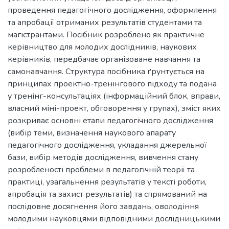
проведення педагогічного дослідження, оформлення
та апробації отриманих результатів студентами та
магістрантами. Посібник розроблено як практичне
керівництво для молодих дослідників, наукових
керівників, передбачає організоване навчання та
самонавчання. Структура посібника ґрунтується на
принципах проектно-тренінгового підходу та подана
у тренінг-консультаціях (інформаційний блок, вправи,
власний міні-проект, обговорення у групах), зміст яких
розкриває основні етапи педагогічного дослідження
(вибір теми, визначення наукового апарату
педагогічного дослідження, укладання джерельної
бази, вибір методів дослідження, вивчення стану
розробленості проблеми в педагогічній теорії та
практиці, узагальнення результатів у тексті роботи,
апробація та захист результатів) та спрямований на
послідовне досягнення його завдань, оволодіння
молодими науковцями відповідними дослідницькими