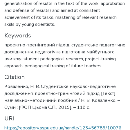
generalization of results in the text of the work, approbation
and defense of results) and aimed at consistent
achievement of its tasks, mastering of relevant research
skills by young scientists.
Keywords
проектно-тренінговий підхід
,
студентське педагогічне
дослідження
,
педагогічна підготовка майбутнього
вчителя
,
student pedagogical research
,
project-training
approach
,
pedagogical training of future teachers
Citation
Коваленко, Н. В. Студентське науково-педагогічне
дослідження: проектно-тренінговий підхід [Текст] :
навчально-методичний посібник / Н. В. Коваленко. –
Суми : [ФОП Цьома С.П., 2019]. – 118 с.
URI
https://repository.sspu.edu.ua/handle/123456789/10076