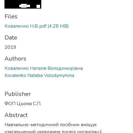
Files
Коваленко Н.В..pdf
(4.28 MB)
Date
2019
Authors
Коваленко Наталія Володимирівна
Kovalenko Nataliia Volodymyrivna
Publisher
ФОП Цьома С.П.
Abstract
Навчально-методичний посібник вміщує
узагальнений укладачем досвід організації,