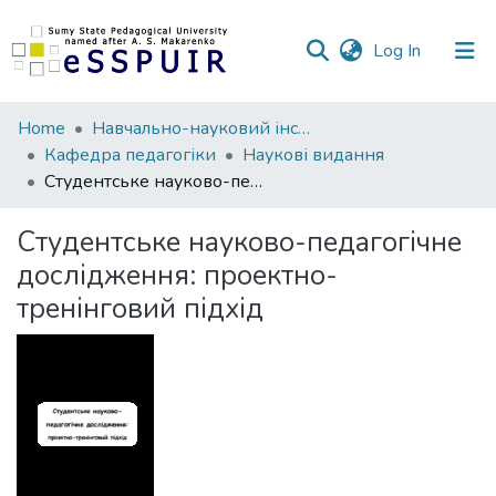
(current)
Log In
Communities
Home
Навчально-науковий інститут педагогіки і психології
&
Кафедра педагогіки
Наукові видання
Collections
Студентське науково-педагогічне дослідження: проектно-тренінговий підхід
All of DSpace
Студентське науково-педагогічне
дослідження: проектно-
Statistics
тренінговий підхід