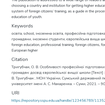
The publication is addressed to a wide range of readers a
choosing a country and institution for getting higher educa
system of foreign citizens’ training, as a guide in the proce
education of youth.
Keywords
освіта
,
school
,
іноземна освіта
,
професійна підготовк
громадяни
,
іноземні студенти
,
європейська вища ш
foreign education
,
professional training
,
foreign citizens
,
fo
European higher
Citation
Тригубчак, О. В. Особливості професійної підготовк
громадян: досвід європейської вищої школи [Текст] : 
В. Тригубчак ; МОН України, Сумський державний п
університет імені А. С. Макаренка. – Суми, 2021. – 90
URI
https://repository.sspu.edu.ua/handle/123456789/1135