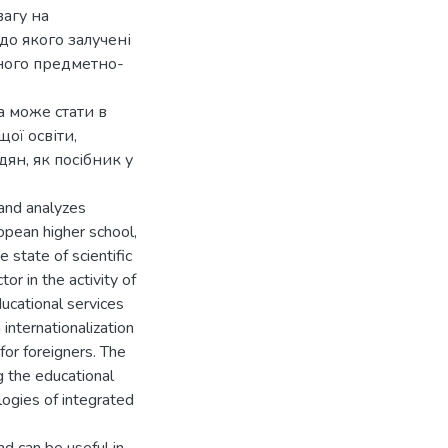
вагу на
до якого залучені
аного предметно-
а може стати в
щої освіти,
ян, як посібник у
and analyzes
uropean higher school,
e state of scientific
or in the activity of
ducational services
 internationalization
for foreigners. The
 the educational
logies of integrated