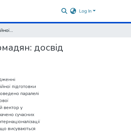
Log In
Особливості професійної підготовки іноземних громадян: досвід європейської вищої школи
омадян: досвід
ідженні
ійної підготовки
роведено паралелі
ової
й вектор у
начено сучасних
інтернаціоналізації
 що висуваються