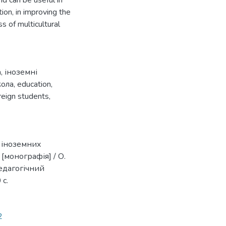
nd can be useful in
tion, in improving the
ss of multicultural
а
,
іноземні
кола
,
education
,
reign students
,
и іноземних
[монографія] / О.
едагогічний
 с.
2