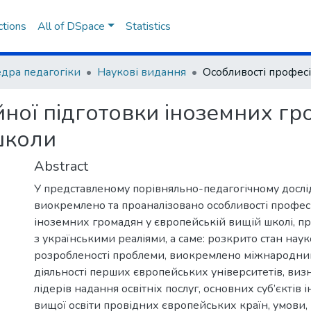
ctions
All of DSpace
Statistics
дра педагогіки
Наукові видання
ної підготовки іноземних гр
школи
Abstract
У представленому порівняльно-педагогічному досл
виокремлено та проаналізовано особливості профес
іноземних громадян у європейській вищій школі, п
з українськими реаліями, а саме: розкрито стан наук
розробленості проблеми, виокремлено міжнародни
діяльності перших європейських університетів, виз
лідерів надання освітніх послуг, основних суб’єктів 
вищої освіти провідних європейських країн, умови,