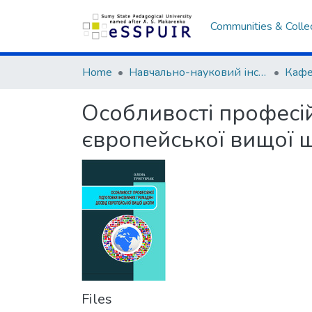
Communities & Colle
Home
Навчально-науковий інститут педагогіки і психології
Кафе
Особливості професій
європейської вищої 
Files