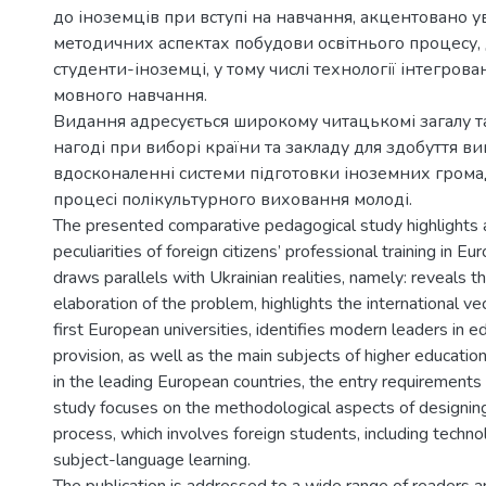
до іноземців при вступі на навчання, акцентовано у
методичних аспектах побудови освітнього процесу, 
студенти-іноземці, у тому числі технології інтегров
мовного навчання.
Видання адресується широкому читацькомі загалу т
нагоді при виборі країни та закладу для здобуття ви
вдосконаленні системи підготовки іноземних громад
процесі полікультурного виховання молоді.
The presented comparative pedagogical study highlights 
peculiarities of foreign citizens’ professional training in E
draws parallels with Ukrainian realities, namely: reveals th
elaboration of the problem, highlights the international vect
first European universities, identifies modern leaders in e
provision, as well as the main subjects of higher education
in the leading European countries, the entry requirements 
study focuses on the methodological aspects of designing
process, which involves foreign students, including techno
subject-language learning.