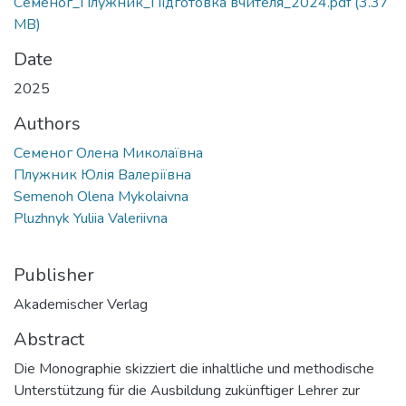
Семеног_Плужник_Підготовка вчителя_2024.pdf
(3.37
MB)
Date
2025
Authors
Семеног Олена Миколаївна
Плужник Юлія Валеріївна
Semenoh Olena Mykolaivna
Pluzhnyk Yuliia Valeriivna
Publisher
Akademischer Verlag
Abstract
Die Monographie skizziert die inhaltliche und methodische
Unterstützung für die Ausbildung zukünftiger Lehrer zur