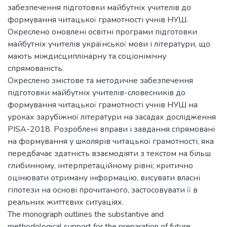
забезпечення підготовки майбутніх учителів до
формування читацької грамотності учнів НУШ.
Окреслено оновлені освітні програми підготовки
майбутніх учителів української мови і літератури, що
мають міждисциплінарну та соціонімічну
спрямованість.
Окреслено змістове та методичне забезпечення
підготовки майбутніх учителів-словесників до
формування читацької грамотності учнів НУШ на
уроках зарубіжної літератури на засадах дослідження
PISA-2018. Розроблені вправи і завдання спрямовані
на формування у школярів читацької грамотності, яка
передбачає здатність взаємодіяти з текстом на більш
глибинному, інтерпретаційному рівні; критично
оцінювати отриману інформацію, висувати власні
гіпотези на основі прочитаного, застосовувати її в
реальних життєвих ситуаціях.
The monograph outlines the substantive and
methodological support for the preparation of future