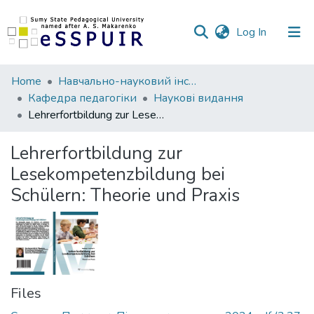
(current)
Log In
Communities
Home
Навчально-науковий інститут педагогіки і психології
&
Кафедра педагогіки
Наукові видання
Collections
Lehrerfortbildung zur Lesekompetenzbildung bei Schülern: Theorie und Praxis
All of DSpace
Lehrerfortbildung zur
Lesekompetenzbildung bei
Statistics
Schülern: Theorie und Praxis
Files