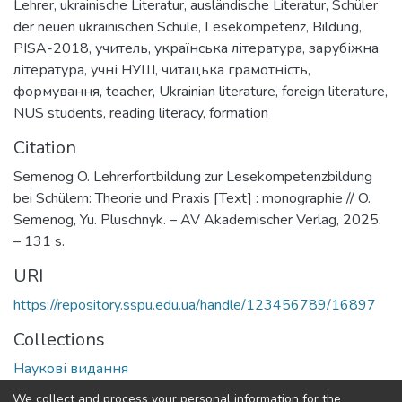
Lehrer
,
ukrainische Literatur
,
ausländische Literatur
,
Schüler
der neuen ukrainischen Schule
,
Lesekompetenz
,
Bildung
,
PISA-2018
,
учитель
,
українська література
,
зарубіжна
література
,
учні НУШ
,
читацька грамотність
,
формування
,
teacher
,
Ukrainian literature
,
foreign literature
,
NUS students
,
reading literacy
,
formation
Citation
Semenog O. Lehrerfortbildung zur Lesekompetenzbildung
bei Schülern: Theorie und Praxis [Text] : monographie // O.
Semenog, Yu. Pluschnyk. – AV Akademischer Verlag, 2025.
– 131 s.
URI
https://repository.sspu.edu.ua/handle/123456789/16897
Collections
Наукові видання
We collect and process your personal information for the