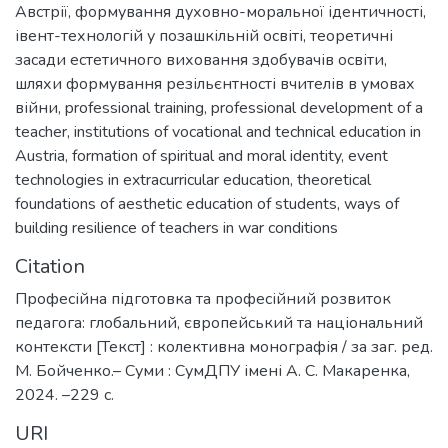
Австрії
,
формування духовно-моральної ідентичності
,
івент-технологій у позашкільній освіті
,
теоретичні
засади естетичного виховання здобувачів освіти
,
шляхи формування резільєнтності вчителів в умовах
війни
,
professional training
,
professional development of a
teacher
,
institutions of vocational and technical education in
Austria
,
formation of spiritual and moral identity
,
event
technologies in extracurricular education
,
theoretical
foundations of aesthetic education of students
,
ways of
building resilience of teachers in war conditions
Citation
Професійна підготовка та професійний розвиток
педагога: глобальний, європейський та національний
контексти [Текст] : колективна монографія / за заг. ред.
М. Бойченко.– Суми : СумДПУ імені А. С. Макаренка,
2024. –229 с.
URI