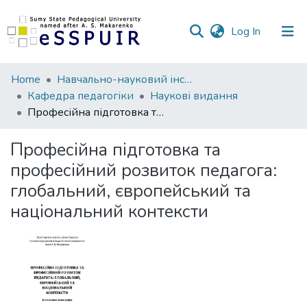
(current)
Log In
Communities
Home
Навчально-науковий інститут педагогіки і психології
&
Кафедра педагогіки
Наукові видання
Collections
Професійна підготовка та професійний розвиток педагога: глобальний, європейський та національний контексти
All of DSpace
Професійна підготовка та
професійний розвиток педагога:
Statistics
глобальний, європейський та
національний контексти