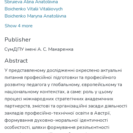
Sbruieva Alina Anatoliivna
Boichenko Vitalii Vitaliiovych
Boichenko Maryna Anatoliivna
Show 4 more
Publisher
СумДПУ імені А. С. Макаренка
Abstract
У представленому дослідженні окреслено актуальні
питання професійної підготовки та професійного
розвитку педагога у глобальному, європейському та
національному контекстах, а саме: роль у цьому
процесі міжнародних стратегічних академічних
партнерств, змістові та організаційні засади діяльності
закладів професійно-технічної освіти в Австрії,
формування духовно-моральної ідентичності
особистості, шляхи формування резільєнтності