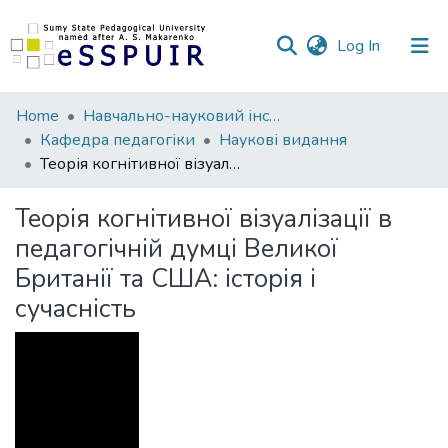
(current)
Log In
Communities
Home
Навчально-науковий інститут педагогіки і психології
&
Кафедра педагогіки
Наукові видання
Collections
Теорія когнітивної візуалізації в педагогічній думці Великої Британії та США: історія і сучасність
All of DSpace
Теорія когнітивної візуалізації в
педагогічній думці Великої
Statistics
Британії та США: історія і
сучасність