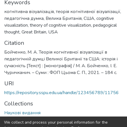
Keywords
когнітивна візуалізація
,
теорія когнітивної візуалізації
,
педагогічна думка
,
Велика Британія
,
США
,
cognitive
visualization
,
theory of cognitive visualization
,
pedagogical
thought
,
Great Britain
,
USA
Citation
Бойченко, М. А. Теорія когнітивної візуалізації в
педагогічній думці Великої Британії та США: історія і
сучасність [Текст] : [монографія] / М. А. Бойченко, І. Е.
Чуричканич. – Суми : ФОП Цьома С. П., 2021. – 184 с.
URI
https://repository.sspu.edu.ua/handle/123456789/11756
Collections
Наукові видання
We collect and process your personal information for the
Full item page
Google Scholar