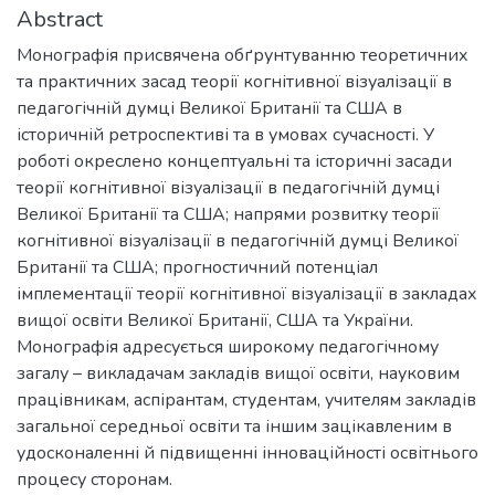
Abstract
Монографія присвячена обґрунтуванню теоретичних
та практичних засад теорії когнітивної візуалізації в
педагогічній думці Великої Британії та США в
історичній ретроспективі та в умовах сучасності. У
роботі окреслено концептуальні та історичні засади
теорії когнітивної візуалізації в педагогічній думці
Великої Британії та США; напрями розвитку теорії
когнітивної візуалізації в педагогічній думці Великої
Британії та США; прогностичний потенціал
імплементації теорії когнітивної візуалізації в закладах
вищої освіти Великої Британії, США та України.
Монографія адресується широкому педагогічному
загалу – викладачам закладів вищої освіти, науковим
працівникам, аспірантам, студентам, учителям закладів
загальної середньої освіти та іншим зацікавленим в
удосконаленні й підвищенні інноваційності освітнього
процесу сторонам.