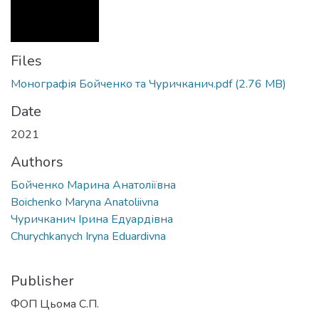
Files
Монографія Бойченко та Чуричканич.pdf
(2.76 MB)
Date
2021
Authors
Бойченко Марина Анатоліївна
Boichenko Maryna Anatoliivna
Чуричканич Ірина Едуардівна
Churychkanych Iryna Eduardivna
Publisher
ФОП Цьома С.П.