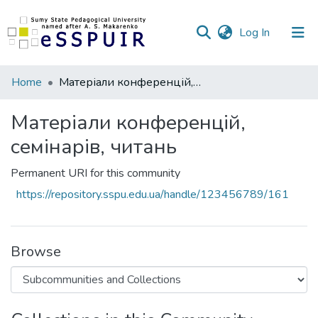
(current)
Log In
Communities
Home
Матеріали конференцій, семінарів, читань
&
Collections
Матеріали конференцій,
семінарів, читань
All of DSpace
Permanent URI for this community
Statistics
https://repository.sspu.edu.ua/handle/123456789/161
Browse