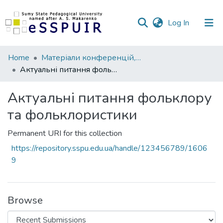
(current)
Log In
Communities
Home
Матеріали конференцій, семінарів, читань
&
Актуальні питання фольклору та фольклористики
Collections
Актуальні питання фольклору
All of DSpace
та фольклористики
Statistics
Permanent URI for this collection
https://repository.sspu.edu.ua/handle/123456789/1606
9
Browse