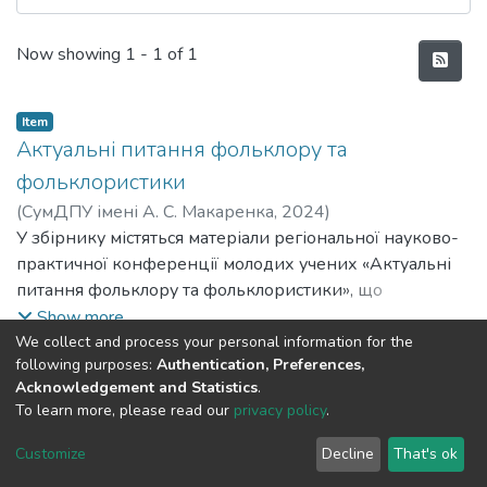
Recent Submissions
Now showing
1 - 1 of 1
Item
Актуальні питання фольклору та
фольклористики
(
СумДПУ імені А. С. Макаренка
,
2024
)
У збірнику містяться матеріали регіональної науково-
практичної конференції молодих учених «Актуальні
питання фольклору та фольклористики», що
проводилася в Сумському державному педагогічному
Show more
університеті на базі факультету іноземної та
We collect and process your personal information for the
following purposes:
Authentication, Preferences,
слов’янської філології 20 листопада 2024 року.
Acknowledgement and Statistics
.
Збірник призначений для студентів-філологів
To learn more, please read our
privacy policy
.
закладів вищої освіти, учителів та учнів ЗЗСО.
DSpace software and SSPU named after A.S. Makarenko
copyright © 2002-2026
LYRASIS
Customize
Decline
That's ok
Cookie settings
Privacy policy
Send Feedback