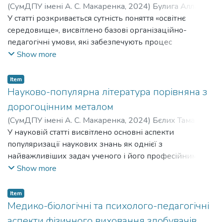
(
СумДПУ імені А. С. Макаренка
,
2024
)
Булига Алла
методичні рекомендації для педагогів і батьків щодо
Іванівна
У статті розкривається сутність поняття «освітнє
;
Bulyga Alla Ivanovna
організації здоров’язбережувального середовища в
середовище», висвітлено базові організаційно-
умовах закладу дошкільної освіти і сімейного
педагогічні умови, які забезпечують процес
виховання.
формування безпечного середовища в закладі
Show more
дошкільної освіти. Доведено необхідність
застосування педагогами різноманітних інноваційних
Item
методів, прийомів під час організації освітнього
Науково-популярна література порівняна з
процесу в ЗДО.
дорогоцінним металом
(
СумДПУ імені А. С. Макаренка
,
2024
)
Бєлих Тамара
Василівна
У науковій статті висвітлено основні аспекти
;
Belykh Tamara Vasylivna
популяризації наукових знань як однієї з
найважливіших задач ученого і його професійним
обов'язком.
Show more
Item
Медико-біологічні та психолого-педагогічні
аспекти фізичного виховання здобувачів