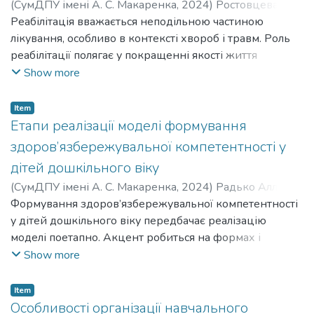
(
СумДПУ імені А. С. Макаренка
,
2024
)
Ростовцева
Наталія Віталіївна
Реабілітація вважається неподільною частиною
;
Rostovtseva Nataliia Vitaliivna
лікування, особливо в контексті хвороб і травм. Роль
реабілітації полягає у покращенні якості життя
пацієнтів, відновленні функцій та адаптації до нових
Show more
умов життя після захворювання чи травми.
Реабілітаційні заходи включають фізичну терапію,
Item
психологічну підтримку, навчання навичкам
Етапи реалізації моделі формування
самообслуговування, соціальну реінтеграцію тощо.
здоров’язбережувальної компетентності у
дітей дошкільного віку
(
СумДПУ імені А. С. Макаренка
,
2024
)
Радько Алла
Володимирівна
Формування здоров’язбережувальної компетентності
;
Паламарчук Тетяна Володимирівна
;
Radko Alla Volodymyrivna
у дітей дошкільного віку передбачає реалізацію
;
Palamarchuk Tetiana
Volodymyrivna
моделі поетапно. Акцент робиться на формах і
методах, за яких дошкільники виступають активними
Show more
суб’єктами освітньої діяльності.
Item
Особливості організації навчального