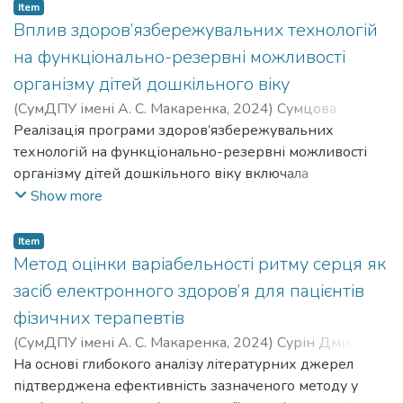
legs.
Item
Вплив здоров’язбережувальних технологій
на функціонально-резервні можливості
організму дітей дошкільного віку
(
СумДПУ імені А. С. Макаренка
,
2024
)
Сумцова
Світлана Михайлівна
Реалізація програми здоров’язбережувальних
;
Пойманова Юлія Леонідівна
;
Латіна Ганна Олександрівна
технологій на функціонально-резервні можливості
;
Sumtsova Svitlana
Mykhailivna
організму дітей дошкільного віку включала
;
Poimanova Yuliia Leonidivna
;
Latina Hanna
Oleksandrivna
оздоровчо-профілактичний, корекційно-руховий, та
Show more
фізкультурно-оздоровчий напрями. Встановлено
ефективність програми здоров’язбережувальних
Item
технологій на підставі підвищення функціонально-
Метод оцінки варіабельності ритму серця як
резервних можливостей організму на 24,7% (p<0,01)
засіб електронного здоров’я для пацієнтів
дітей експериментальної групи.
фізичних терапевтів
(
СумДПУ імені А. С. Макаренка
,
2024
)
Сурін Дмитрій
Олександрович
На основі глибокого аналізу літературних джерел
;
Заікіна Ганна Леонідівна
;
Семеніхіна
Олена Володимирівна
підтверджена ефективність зазначеного методу у
;
Surin Dmytrii Oleksandrovych
;