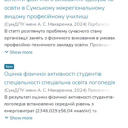
освіти в Сумському міжрегіональному
вищому професійному училищі
(
СумДПУ імені А. С. Макаренка
,
2024
)
Горбунова Ірина
Іванівна
В статті розглянуто проблему сучасного стану
;
Сорокін Леонід Валерійович
;
Horbunova Iryna
Ivanivna
організації занять з фізичного виховання в умовах
;
Sorokin Leonid Valeriiovych
професійно-технічного закладу освіти. Проведений
аналіз динаміки зміни показників функціонального
Show more
стану здобувачів освіти. Доведено, що знання та
повсякденне дотримання медико-біологічних та
Item
психолого-педагогічних аспектів фізичного виховання
Оцінка фізичної активності студентів
покращує рівень функціональних можливостей
спеціальності спеціальна освіта логопедія
серцево-судинної і дихальної систем та фізичної
(
СумДПУ імені А. С. Макаренка
,
2024
)
Головченко
працездатності, що дозволяє цілеспрямовано
Олексій Іванович
В результаті оцінки фізичної активності студентів-
;
Holovchenko Oleksii Ivanovych
впливати на гармонійний розвиток учнів Сумського
логопедів встановлено середній рівень з
міжрегіонального вищого професійного училища.
енерговитрат (2346,029±56,04 ккал/кг) та
еквівалентну норму фізичного розвитку (86,36%).
Show more