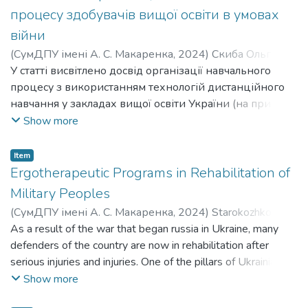
процесу здобувачів вищої освіти в умовах
війни
(
СумДПУ імені А. С. Макаренка
,
2024
)
Скиба Ольга
Олександрівна
У статті висвітлено досвід організації навчального
;
Депутат Олександр Юрійович
;
Skyba
Olha Oleksandrivna
процесу з використанням технологій дистанційного
;
Deputat Oleksandr Yuriiovych
навчання у закладах вищої освіти України (на прикладі
досвіду Сумського державного педагогічного
Show more
університету імені А. С. Макаренка). Визначено
основні форми дистанційного навчання та особливості
Item
контролю знань студентів в умовах дистанційного
Ergotherapeutic Programs in Rehabilitation of
навчання.
Military Peoples
(
СумДПУ імені А. С. Макаренка
,
2024
)
Starokozhko
Ivanna Serhiivna
As a result of the war that began russia in Ukraine, many
;
Старокожко Іванна Сергіївна
defenders of the country are now in rehabilitation after
serious injuries and injuries. One of the pillars of Ukrainian
rehabilitation is ergotherapy. These techniques help fighters
Show more
regain mobility and limb functionality, including arms and