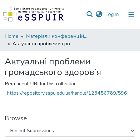
(current)
Log In
Communities
Home
Матеріали конференцій, семінарів, читань
&
Актуальні проблеми громадського здоров’я
Collections
Актуальні проблеми
All of DSpace
громадського здоров’я
Statistics
Permanent URI for this collection
https://repository.sspu.edu.ua/handle/123456789/596
Browse