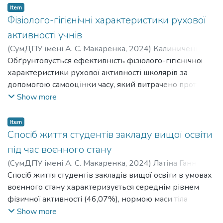
Item
Фізіолого-гігієнічні характеристики рухової
активності учнів
(
СумДПУ імені А. С. Макаренка
,
2024
)
Калиниченко
Ірина Олександрівна
Обґрунтовується ефективність фізіолого-гігієнічної
;
Kalynychenko Iryna Oleksandrivna
характеристики рухової активності школярів за
допомогою самооцінки часу, який витрачено протягом
доби на різні категорії рухової активності і
Show more
визначенням середніх добових енерговитрат дітей.
Item
Спосіб життя студентів закладу вищої освіти
під час воєнного стану
(
СумДПУ імені А. С. Макаренка
,
2024
)
Латіна Ганна
Олександрівна
Спосіб життя студентів закладів вищої освіти в умовах
;
Latina Hanna Oleksandrivna
воєнного стану характеризується середнім рівнем
фізичної активності (46,07%), нормою маси тіла
(65,34%), тютюнопалінням у 10,67% та палінням
Show more
електронних сигарет у 15,17%, споживанням