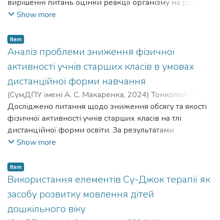
Zaikina Hanna Leonidivna
вирішенні питань оцінки реакції організму на різного
;
Semenikhina Olena Volodymyrivna
роду навантаження. Підтверджена можливість
Show more
використання методу оцінки варіабельності
серцевого ритму як індикатору успішної адаптації
Item
організму людини до індивідуальних програм з
Аналіз проблеми зниження фізичної
фізичної терапії.
активності учнів старших класів в умовах
дистанційної форми навчання
(
СумДПУ імені А. С. Макаренка
,
2024
)
Тонкопей Юлія
Леонідівна
Досліджено питання щодо зниження обсягу та якості
;
Гашенко Аліна Сергіївна
;
Tonkopei Yuliia
Leonidivna
фізичної активності учнів старших класів на тлі
;
Hashenko Alina Serhiivna
дистанційної форми освіти. За результатами
опитування встановлено 46,78% старшокласників з
Show more
низьким рівнем рухової активності, та визначена
невідповідність норми добової потреби у русі для
Item
дітей вказаної вікової категорії.
Використання елементів Су-Джок терапії як
засобу розвитку мовлення дітей
дошкільного віку