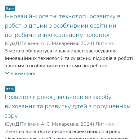
алкоголю у 69,1%; споживанням від 2 до 4 порцій
Item
фруктів та овочів (69,71%).
Інноваційні освітні технології розвитку в
роботі з дітьми з особливими освітніми
потребами в інклюзивному просторі
(
СумДПУ імені А. С. Макаренка
,
2024
)
Литнянчина
Людмила Володимирівна
З метою обґрунтувати важливості застосування
;
Lytnianchyna Liudmyla
Volodymyrivna
інноваційних технологій та сучасних підходів в роботі
з дітьми з особливими освітніми потребами
проведено аналіз та узагальнення даних науково-
Show more
методичної літератури і джерел інформаційної
мережі Інтернет.
Item
Розвиток ігрової діяльності як засобу
виховання та розвитку дітей з порушенням
зору
(
СумДПУ імені А. С. Макаренка
,
2024
)
Литнянчина
Людмила Володимирівна
З метою висвітлити питання ефективності ігрової
;
Юр’єва Людмила