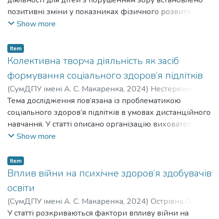
В’ячеславівна
діяльності для дітей з порушенням зору встановлено
;
Lytnianchyna Liudmyla Volodymyrivna
;
Yur’ieva Liudmyla V’iacheslavivna
позитивні зміни у показниках фізичного розвитку,
функціонального стану, фізичної підготовленості
Show more
дітей.
Item
Колективна творча діяльність як засіб
формування соціального здоров’я підлітків
(
СумДПУ імені А. С. Макаренка
,
2024
)
Нестеренко
Лариса Вікторівна
Тема дослідження пов’язана із проблематикою
;
Nesterenko Larysa Viktorivna
соціального здоров’я підлітків в умовах дистанційного
навчання. У статті описано організацію вихователем
колективної творчої діяльності, як одного із підходів
Show more
до соціалізації підлітків у власній педагогічній
практиці. Матеріал має значення у вивченні практик
Item
сучасних педагогів та при плануванні заходів у школі.
Вплив війни на психічне здоров’я здобувачів
освіти
(
СумДПУ імені А. С. Макаренка
,
2024
)
Острівна Ольга
Володимиріна
У статті розкриваються фактори впливу війни на
;
Ostrivna Olha Volodymyrina