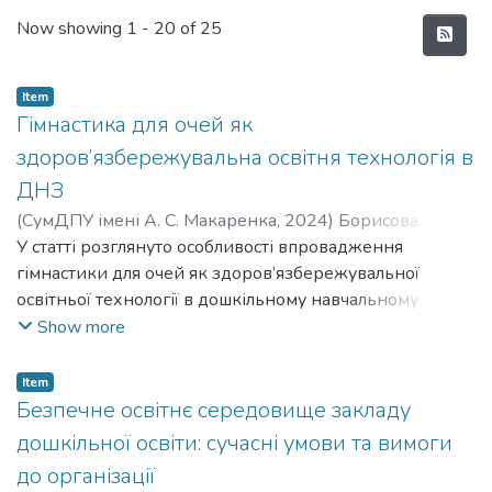
Recent Submissions
Now showing
1 - 20 of 25
Item
Гімнастика для очей як
здоров’язбережувальна освітня технологія в
ДНЗ
(
СумДПУ імені А. С. Макаренка
,
2024
)
Борисова
Лариса Василівна
У статті розглянуто особливості впровадження
;
Borysova Larysa Vasylivna
гімнастики для очей як здоров’язбережувальної
освітньої технології в дошкільному навчальному
закладі. Визначено основні чинники виникнення
Show more
зорових дисфункцій у дошкільників. Представлено
методику використання гімнастики для очей в
Item
освітньому процесі закладу дошкільної освіти.
Безпечне освітнє середовище закладу
Експериментально доведено ефективність комплексу
дошкільної освіти: сучасні умови та вимоги
вправ на збереження та зміцнення здоров’я очей
до організації
дітей, покращення їхньої працездатності. Надано