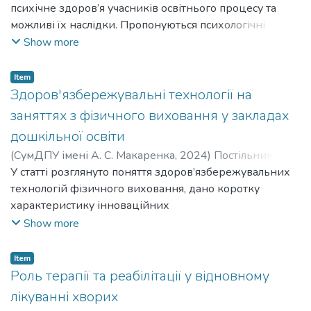
психічне здоров’я учасників освітнього процесу та
можливі їх наслідки. Пропонуються психологічні
практики для стабілізації емоційного стану та
Show more
покращення психічного здоров’я учнів.
Item
Здоров'язбережувальні технології на
заняттях з фізичного виховання у закладах
дошкільної освіти
(
СумДПУ імені А. С. Макаренка
,
2024
)
Постільник
Вікторія Олександрівна
У статті розглянуто поняття здоров’язбережувальних
;
Postilnyk Viktoriia Oleksandrivna
технологій фізичного виховання, дано коротку
характеристику інноваційних
здоров’язбережувальних технологій у закладах
Show more
дошкільної освіти, проаналізовано доцільність та
ефективність їх застосування.
Item
Роль терапії та реабілітації у відновному
лікуванні хворих