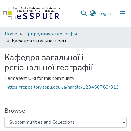
(current)
Log In
Communities
Home
Природничо-географічний факультет
&
Кафедра загальної і регіональної географії
Collections
Кафедра загальної і
All of DSpace
регіональної географії
Statistics
Permanent URI for this community
https://repository.sspu.edu.ua/handle/123456789/313
Browse