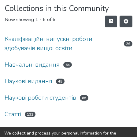
Collections in this Community
Now showing
1 - 6 of 6
Кваліфікаційні випускні роботи
26
здобувачів вищої освіти
Навчальні видання
64
Наукові видання
45
Наукові роботи студентів
86
Статті
131
Тези доповідей
26
We collect and process your personal information for the