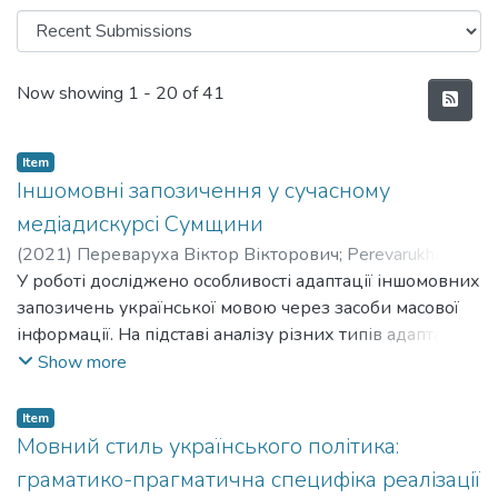
Recent Submissions
Now showing
1 - 20 of 41
Item
Іншомовні запозичення у сучасному
медіадискурсі Сумщини
(
2021
)
Переваруха Віктор Вікторович
;
Perevarukha
Viktor Viktorovych
У роботі досліджено особливості адаптації іншомовних
;
Кумеда Олена Павлівна
;
Kumeda
Olena Pavlivna
запозичень української мовою через засоби масової
інформації. На підставі аналізу різних типів адаптації
визначено закономірності входження іншомовних
Show more
слів у мову й доцільність їх використання мовцями.
Виявлено, що найбільш активною мовою-джерелом
Item
запозичень на сьогодні є англійська, яка має всесвітній
Мовний стиль українського політика:
потужний вплив на всі інші мови світу і є мовою
граматико-прагматична специфіка реалізації
міжнародного спілкування.