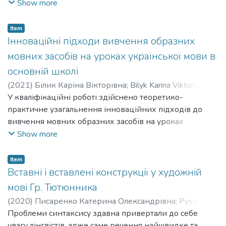
інтеграцією програми «Навчай та розрізняй»,
Show more
проаналізовано вправи, які формують інфомедійні
уміння в учнів десятих класів, виявлено значущість
Item
критичного мислення та інфомедійної грамотності
Інноваційні підходи вивчення образних
загалом для учнів, що навчаються в десятих класах.
мовних засобів на уроках української мови в
основній школі
(
2021
)
Білик Каріна Вікторівна
;
Bilyk Karina Viktorivna
;
Громова Наталія Василівна
У кваліфікаційні роботі здійснено теоретико-
;
Hromova Nataliia Vasylivna
практичне узагальнення інноваційних підходів до
вивчення мовних образних засобів на уроках
української мови в основній школі. Представлено
Show more
детальну класифікацію інноваційних педагогічних
технологій та визначено їх місце у контексті
Item
освітнього процесу. Наведено способи ефективного
Вставні і вставлені конструкції у художній
використання текстів пісень сучасних музичних гуртів
мові Гр. Тютюнника
у навчальному процесі, під час уроків української
(
2020
)
Писаренко Катерина Олександрівна
;
Pysarenko
мови. Надано методичні рекомендації для учителів
Kateryna Oleksandrivna
Проблеми синтаксису здавна привертали до себе
;
Беценко Тетяна Петрівна
;
мовно-літературної галузі. Вчителеві-словеснику
Betsenko Tetiana Petrivna
увагу лінгвістів, адже саме речення найшвидке та