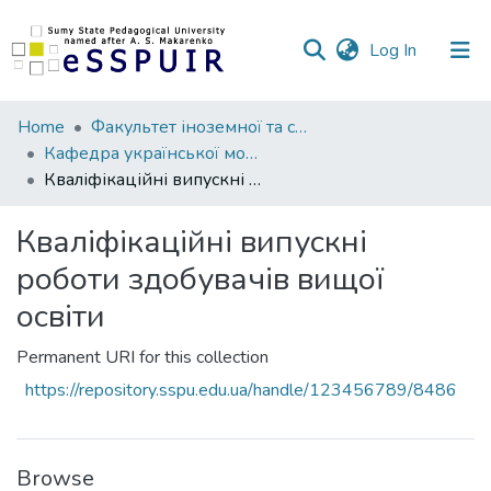
(current)
Log In
Communities
Home
Факультет іноземної та слов’янської філології
&
Кафедра української мови та літератури
Collections
Кваліфікаційні випускні роботи здобувачів вищої освіти
All of DSpace
Кваліфікаційні випускні
роботи здобувачів вищої
Statistics
освіти
Permanent URI for this collection
https://repository.sspu.edu.ua/handle/123456789/8486
Browse