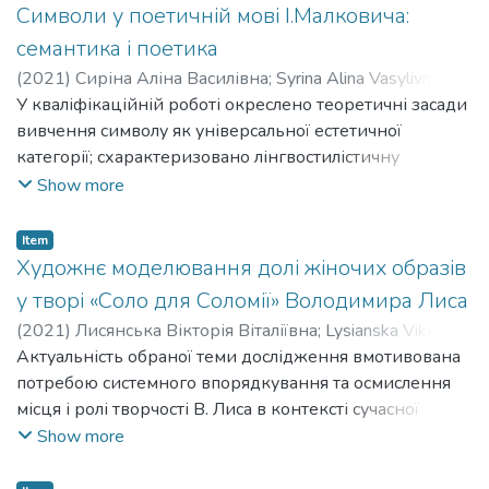
проаналізовано процес актуалізації як один із виявів
Символи у поетичній мові І.Малковича:
динамічності лексичної норми; з’ясовано особливості
семантика і поетика
пасивізації лексики як компонента історичного
(
2021
)
Сиріна Аліна Василівна
;
Syrina Alina Vasylivna
;
розвитку лексичної норми; визначено особливості
Беценко Тетяна Петрівна
У кваліфікаційній роботі окреслено теоретичні засади
;
Betsenko Tetiana Petrivna
вивчення динаміки лексичної норми в закладах
вивчення символу як універсальної естетичної
загальної середньої освіти. У роботі здійснено спробу
категорії; схарактеризовано лінгвостилістичну
дослідження основних змін лексичної норми в
природу символу; проаналізовано класифікації
Show more
українській літературній мові на сучасному етапі; на
символів, а також означено проблемні питання у
основі аналізу навчальних програм і підручників
класифікаційному аналізі лінгвосимволів. На матеріалі
Item
запропоновано методичні рекомендації щодо
збірок («Подорожник» та «Яксунині береги») І.
Художнє моделювання долі жіночих образів
вивчення особливостей динаміки лексичної норми в
Малковича здійснено спробу класифікації
у творі «Соло для Соломії» Володимира Лиса
закладах загальної середньої освіти.
лінгвосимволів у поетичній інтерпретації автора, а
(
2021
)
Лисянська Вікторія Віталіївна
;
Lysianska Viktoriia
також проаналізовано стилістичні функції символів у
Vitaliivna
Актуальність обраної теми дослідження вмотивована
;
Кириленко Надія Іванівна
;
Kyrylenko Nadiia
мовотворчості митця.
Ivanivna
потребою системного впорядкування та осмислення
місця і ролі творчості В. Лиса в контексті сучасної
української літератури, необхідністю дослідження
Show more
жіночих образів у творах, проблемно-тематичних,
жанрово-стильових особливостей прози