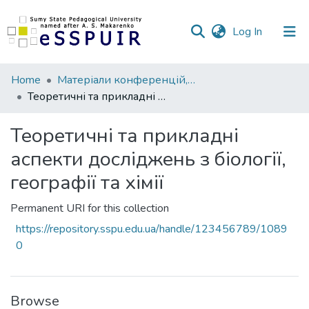
(current)
Log In
Communities
Home
Матеріали конференцій, семінарів, читань
&
Теоретичні та прикладні аспекти досліджень з біології, географії та хімії
Collections
Теоретичні та прикладні
All of DSpace
аспекти досліджень з біології,
Statistics
географії та хімії
Permanent URI for this collection
https://repository.sspu.edu.ua/handle/123456789/1089
0
Browse