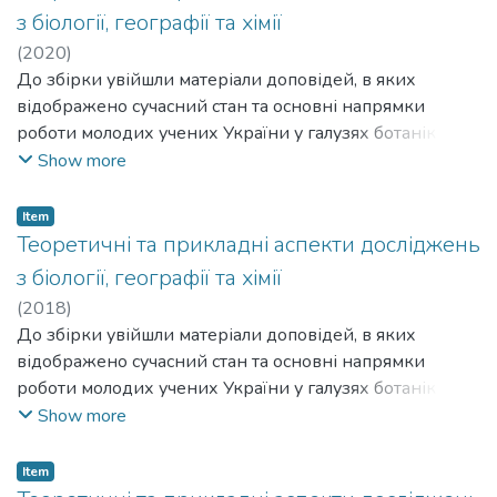
з біології, географії та хімії
(
2020
)
До збірки увійшли матеріали доповідей, в яких
відображено сучасний стан та основні напрямки
роботи молодих учених України у галузях ботаніки,
зоології, мікології, фізіології рослин, людини та тварин,
Show more
екології й охорони довкілля, фізичної та суспільної
географії, неорганічної хімії та методики навчання.
Item
Теоретичні та прикладні аспекти досліджень
з біології, географії та хімії
(
2018
)
До збірки увійшли матеріали доповідей, в яких
відображено сучасний стан та основні напрямки
роботи молодих учених України у галузях ботаніки,
зоології, мікології, фізіології рослин, людини та тварин,
Show more
екології й охорони довкілля, фізичної та суспільної
географії, неорганічної хімії та методики навчання.
Item