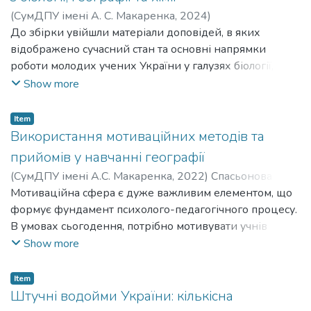
(глобального) масштабу й достатньо швидкими
(
СумДПУ імені А. С. Макаренка
,
2024
)
темпами прогресують. Це викликає практичні потреби
До збірки увійшли матеріали доповідей, в яких
в дослідженні всіх причин, що зумовлюють дані
відображено сучасний стан та основні напрямки
проблеми, аналізі їх розвитку задля встановлення
роботи молодих учених України у галузях біології,
ефективних шляхів вирішення та подальшого
якості довкілля, здоров’я населення, географії та
Show more
недопуску.
методик навчання природничих дисциплін.
Item
Використання мотиваційних методів та
прийомів у навчанні географії
(
CумДПУ імені А.С. Макаренка
,
2022
)
Спасьонова
Софія Олександрівна
Мотиваційна сфера є дуже важливим елементом, що
;
Spasonova Sophia Oleksandrivna
формує фундамент психолого-педагогічного процесу.
В умовах сьогодення, потрібно мотивувати учнів
відволікатися хоч на мить від проблем та
Show more
проговорювати свої переживання, вчитися
«перемикатися», та вивчати природні і суспільні
Item
закономірності, які є головними завданнями курсу
Штучні водойми України: кількісна
географії. Вчитель має підтримувати дітей та