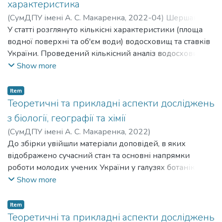
характеристика
наголошувати, на те, що знання – це наша зброя, а у
(
СумДПУ імені А. С. Макаренка
,
2022-04
)
Шершак
цієї зброї велика сила, тоді в учнів підвищиться
Марина Олексіївна
У статті розглянуто кількісні характеристики (площа
;
Sharshak Maryna Oleksiivna
;
мотивація вивчати більше.
Данильченко Олена Сергіївна
водної поверхні та об'єм води) водосховищ та ставків
;
Danylchenko Olena
Serhiivna
України. Проведений кількісний аналіз водосховищ та
ставків України доводить велику їх кількість
Show more
(водосховищ 1103, ставків 50793) із значною площею
та об’ємом води, але їх стан викликає занепокоєння.
Item
Теоретичні та прикладні аспекти досліджень
з біології, географії та хімії
(
CумДПУ імені А. С. Макаренка
,
2022
)
До збірки увійшли матеріали доповідей, в яких
відображено сучасний стан та основні напрямки
роботи молодих учених України у галузях ботаніки,
зоології, мікології, фізіології рослин, людини та тварин,
Show more
екології й охорони довкілля, фізичної та суспільної
географії, неорганічної хімії та методики навчання.
Item
Теоретичні та прикладні аспекти досліджень