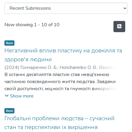
Recent Submissions
Now showing
1 - 10 of 10
Item
Негативний вплив пластику на довкілля та
здоров'я людини
(
2024
)
Гончаренко О. Б.
;
Honcharenko O. B.
;
Вакал Юлія
Сергіївна
В останні десятиліття пластик став невід'ємною
;
Vakal Yuliia Serhiivna
частиною повсякденного життя людства. Завдяки
своїй доступності, міцності та гнучкості використання,
пластик знайшов широке застосування у пакуванні,
Show more
будівництві, медицині, транспорті та багатьох інших
сферах. Однак, зі зростанням його популярності,
Item
посилюється й усвідомлення негативного впливу
Глобальні проблеми людства – сучасний
пластикових відходів на довкілля та здоров'я людей.
стан та перспективи їх вирішення