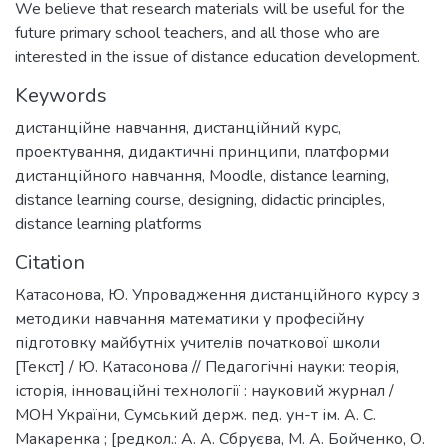
We believe that research materials will be useful for the
future primary school teachers, and all those who are
interested in the issue of distance education development.
Keywords
дистанційне навчання
,
дистанційний курс
,
проектування
,
дидактичні принципи
,
платформи
дистанційного навчання
,
Moodle
,
distance learning
,
distance learning course
,
designing
,
didactic principles
,
distance learning platforms
Citation
Катасонова, Ю. Упровадження дистанційного курсу з
методики навчання математики у професійну
підготовку майбутніх учителів початкової школи
[Текст] / Ю. Катасонова // Педагогічні науки: теорія,
історія, інноваційні технології : науковий журнал /
МОН України, Сумський держ. пед. ун-т ім. А. С.
Макаренка ; [редкол.: А. А. Сбруєва, М. А. Бойченко, О.