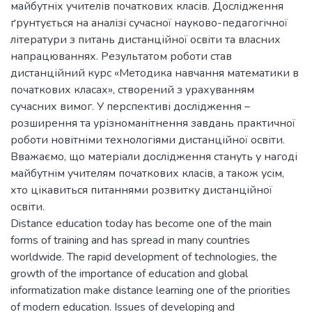
майбутніх учителів початкових класів. Дослідження
ґрунтується на аналізі сучасної науково-педагогічної
літератури з питань дистанційної освіти та власних
напрацюваннях. Результатом роботи став
дистанційний курс «Методика навчання математики в
початкових класах», створений з урахуванням
сучасних вимог. У перспективі дослідження –
розширення та урізноманітнення завдань практичної
роботи новітніми технологіями дистанційної освіти.
Вважаємо, що матеріали дослідження стануть у нагоді
майбутнім учителям початкових класів, а також усім,
хто цікавиться питаннями розвитку дистанційної
освіти.
Distance education today has become one of the main
forms of training and has spread in many countries
worldwide. The rapid development of technologies, the
growth of the importance of education and global
informatization make distance learning one of the priorities
of modern education. Issues of developing and