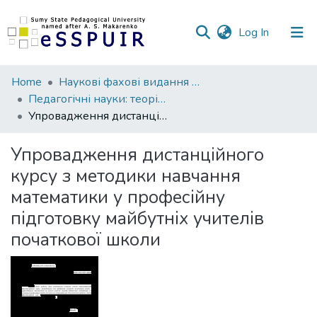
(current)
Log In
Communities
Home
Наукові фахові видання СумДПУ
&
Педагогічні науки: теорія, історія, інноваційні технології
Collections
Упровадження дистанційного курсу з методики навчання математики у професійну підготовку майбутніх учителів початкової школи
All of DSpace
Упровадження дистанційного
курсу з методики навчання
Statistics
математики у професійну
підготовку майбутніх учителів
початкової школи