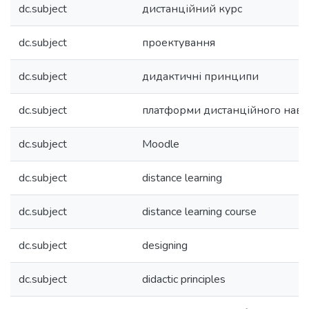
dc.subject
дистанційний курс
dc.subject
проектування
dc.subject
дидактичні принципи
dc.subject
платформи дистанційного навч
dc.subject
Moodle
dc.subject
distance learning
dc.subject
distance learning course
dc.subject
designing
dc.subject
didactic principles