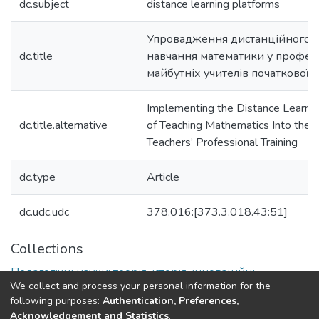
dc.subject
distance learning platforms
Упровадження дистанційного к
dc.title
навчання математики у професі
майбутніх учителів початкової 
Implementing the Distance Learni
dc.title.alternative
of Teaching Mathematics Into the 
Teachers’ Professional Training
dc.type
Article
dc.udc.udc
378.016:[373.3.018.43:51]
Collections
Педагогічні науки: теорія, історія, інноваційні
We collect and process your personal information for the
технології
following purposes:
Authentication, Preferences,
Acknowledgement and Statistics
.