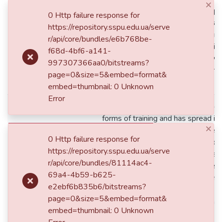
×
У перспективі дослідження – р
0 Http failure response for
урізноманітнення завдань прак
https://repository.sspu.edu.ua/serve
новітніми технологіями дистанц
r/api/core/bundles/e6b768be-
Вважаємо, що матеріали дослід
f68d-4bf6-a141-
нагоді майбутнім учителям почат
997307366aa0/bitstreams?
також усім, хто цікавиться пит
page=0&size=5&embed=format&
дистанційної освіти.
embed=thumbnail: 0 Unknown
Error
Distance education today has bec
forms of training and has spread in
×
worldwide. The rapid development 
0 Http failure response for
growth of the importance of educat
https://repository.sspu.edu.ua/serve
informatization make distance learn
r/api/core/bundles/81114ac4-
priorities of modern education. Iss
69a4-4b59-b625-
implementing the distance learning
e2ebf6b835b6/bitstreams?
primary school teachers’ training, 
page=0&size=5&embed=format&
the education quality, are relevant.
embed=thumbnail: 0 Unknown
is to highlight the main stages of 