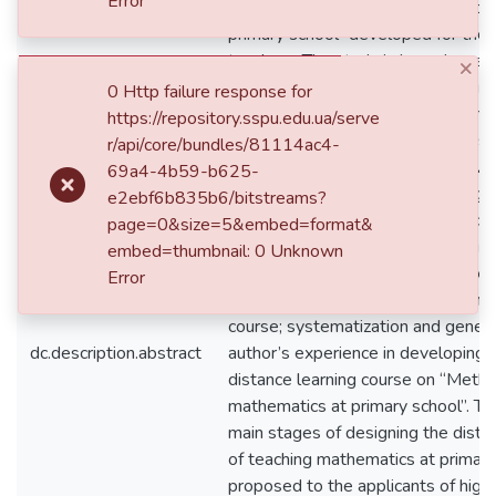
Error
learning course “Methods of teach
primary school” developed for the 
teachers. The study is based on anal
×
studies of the national and foreign
0 Http failure response for
V. Kukharenko, O. Spirin, P. Stefane
https://repository.sspu.edu.ua/serve
author’s own work. During the rese
r/api/core/bundles/81114ac4-
methods and techniques of knowl
69a4-4b59-b625-
analysis, synthesis, comparison, gen
e2ebf6b835b6/bitstreams?
studying scientific literature, offici
page=0&size=5&embed=format&
documents, for comparing the scient
embed=thumbnail: 0 Unknown
content of the “distance education”
Error
determining the stages of designin
course; systematization and general
dc.description.abstract
author’s experience in developing
distance learning course on “Metho
mathematics at primary school”. Th
main stages of designing the dist
of teaching mathematics at primary
proposed to the applicants of high