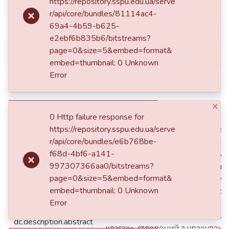
https://repository.sspu.edu.ua/serve
dc.contributor.author
Катасонова Юлія Ігорівна
r/api/core/bundles/81114ac4-
69a4-4b59-b625-
dc.contributor.author
Katasonova Yuliia Ihorivna
e2ebf6b835b6/bitstreams?
page=0&size=5&embed=format&
dc.date.accessioned
2017-08-22T08:21:41Z
embed=thumbnail: 0 Unknown
Error
dc.date.available
2017-08-22T08:21:41Z
×
dc.date.issued
2017
0 Http failure response for
https://repository.sspu.edu.ua/serve
Метою даної роботи було висві
r/api/core/bundles/e6b768be-
етапів проектування дистанційн
f68d-4bf6-a141-
розробленого для майбутніх уч
997307366aa0/bitstreams?
класів. Дослідження ґрунтується
page=0&size=5&embed=format&
науково-педагогічної літератур
embed=thumbnail: 0 Unknown
дистанційної освіти та власни
Error
Результатом роботи став диста
«Методика навчання математик
dc.description.abstract
класах», створений з урахуванн