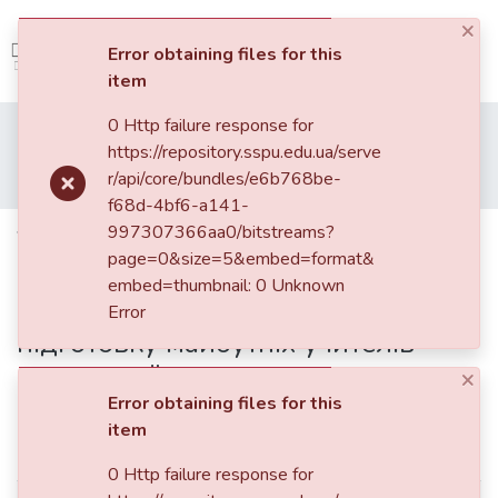
×
(current)
Log In
Error obtaining files for this
item
Communities
0 Http failure response for
Home
Наукові фахові видання СумДПУ
&
https://repository.sspu.edu.ua/serve
Педагогічні науки: теорія, історія, інноваційні технології
Collections
r/api/core/bundles/e6b768be-
Упровадження дистанційного курсу з методики навчання математики у професійну підготовку майбутніх учителів початкової школи
f68d-4bf6-a141-
All of DSpace
997307366aa0/bitstreams?
Упровадження дистанційного
page=0&size=5&embed=format&
курсу з методики навчання
Statistics
embed=thumbnail: 0 Unknown
математики у професійну
Error
підготовку майбутніх учителів
початкової школи
×
Error obtaining files for this
item
Simple item page
0 Http failure response for