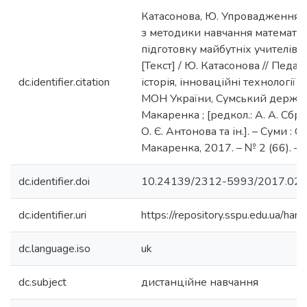
Катасонова, Ю. Упровадження 
з методики навчання математи
підготовку майбутніх учителів 
[Текст] / Ю. Катасонова // Педаго
dc.identifier.citation
історія, інноваційні технології 
МОН України, Сумський держ. пед
Макаренка ; [редкол.: А. А. Сбру
О. Є. Антонова та ін.]. – Суми : С
Макаренка, 2017. – № 2 (66). – 
dc.identifier.doi
10.24139/2312-5993/2017.02
dc.identifier.uri
https://repository.sspu.edu.ua/
dc.language.iso
uk
dc.subject
дистанційне навчання