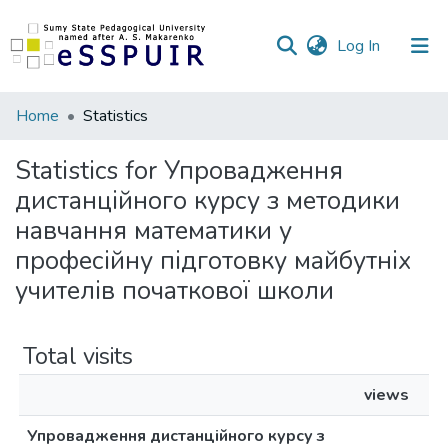
(current)
Log In
Communities
Home
Statistics
&
Collections
Statistics for Упровадження
дистанційного курсу з методики
All of DSpace
навчання математики у
професійну підготовку майбутніх
учителів початкової школи
Total visits
views
Упровадження дистанційного курсу з