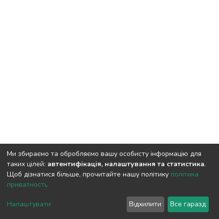
Ми збираємо та обробляємо вашу особисту інформацію для
таких цілей:
автентифікація, налаштування та статистика
.
Щоб дізнатися більше, прочитайте нашу політику
політика
приватності
.
DSpace software and SSPU named after A.S. Makarenko
copyright © 2002-2026
LYRASIS
Налаштувати
Відхилити
Все гаразд
Cookie settings
Privacy policy
Send Feedback