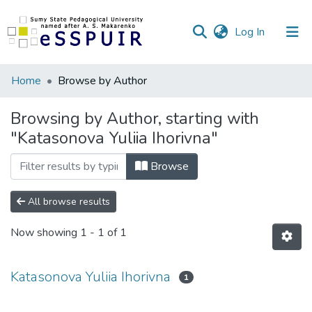
(current)
Log In
Communities
Home
Browse by Author
&
Collections
Browsing by Author, starting with
"Katasonova Yuliia Ihorivna"
All of DSpace
Browse
All browse results
Now showing
1 - 1 of 1
Katasonova Yuliia Ihorivna
1