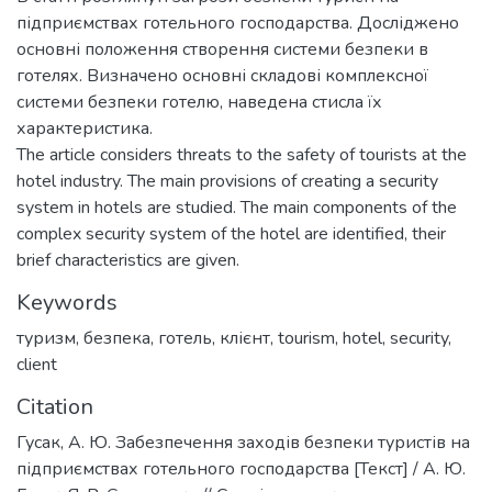
підприємствах готельного господарства. Досліджено
основні положення створення системи безпеки в
готелях. Визначено основні складові комплексної
системи безпеки готелю, наведена стисла їх
характеристика.
The article considers threats to the safety of tourists at the
hotel industry. The main provisions of creating a security
system in hotels are studied. The main components of the
complex security system of the hotel are identified, their
brief characteristics are given.
Keywords
туризм
,
безпека
,
готель
,
клієнт
,
tourism
,
hotel
,
security
,
client
Citation
Гусак, А. Ю. Забезпечення заходів безпеки туристів на
підприємствах готельного господарства [Текст] / А. Ю.