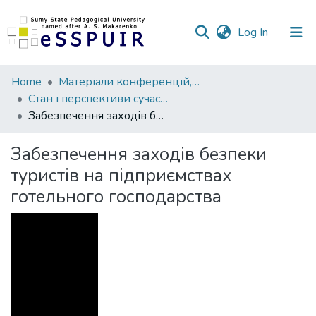
(current)
Log In
Communities
Home
Матеріали конференцій, семінарів, читань
&
Стан і перспективи сучасного туризму
Collections
Забезпечення заходів безпеки туристів на підприємствах готельного господарства
All of DSpace
Забезпечення заходів безпеки
туристів на підприємствах
Statistics
готельного господарства