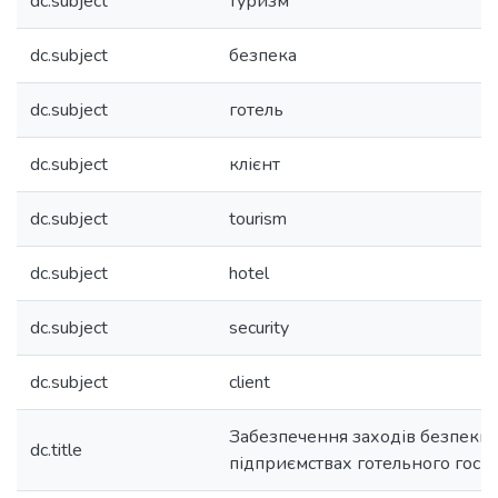
dc.subject
туризм
dc.subject
безпека
dc.subject
готель
dc.subject
клієнт
dc.subject
tourism
dc.subject
hotel
dc.subject
security
dc.subject
client
Забезпечення заходів безпеки 
dc.title
підприємствах готельного госп