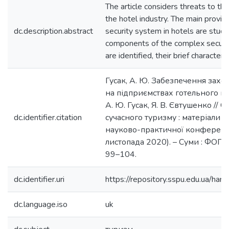
The article considers threats to the
the hotel industry. The main provisi
dc.description.abstract
security system in hotels are studi
components of the complex securit
are identified, their brief characteri
Гусак, А. Ю. Забезпечення захо
на підприємствах готельного гос
А. Ю. Гусак, Я. В. Євтушенко // 
dc.identifier.citation
сучасного туризму : матеріали V
науково-практичної конференції
листопада 2020). – Суми : ФОП Ц
99–104.
dc.identifier.uri
https://repository.sspu.edu.ua/
dc.language.iso
uk