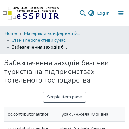
(current)
Log In
Communities
Home
Матеріали конференцій, семінарів, читань
&
Стан і перспективи сучасного туризму
Collections
Забезпечення заходів безпеки туристів на підприємствах готельного господарства
All of DSpace
Забезпечення заходів безпеки
туристів на підприємствах
Statistics
готельного господарства
Simple item page
dc.contributor.author
Гусак Анжела Юріївна
dc.contributor.author
Husak Anzhela Yuriivna