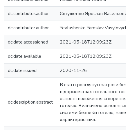
dc.contributor.author
Євтушенко Ярослав Васильович
dc.contributor.author
Yevtushenko Yaroslav Vasylovych
dc.date.accessioned
2021-05-18T12:09:23Z
dc.date.available
2021-05-18T12:09:23Z
dc.date.issued
2020-11-26
В статті розглянуті загрози без
підприємствах готельного госп
основні положення створення с
dc.description.abstract
готелях. Визначено основні скл
системи безпеки готелю, наведе
характеристика.