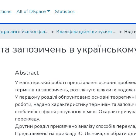
ctions
All of DSpace
Statistics
Кафедра англійської філології та лінгводидактики
Кваліфікаційні випускні роботи здобувачів вищої освіти
 та запозичень в українськом
Abstract
У магістерській роботі представлені основні пробл
термінів та запозичень, розглянуто шляхи їх подолан
У першому розділі обґрунтовано основні теоретичн
роботи, надано характеристику термінам та запозич
особливості функціонування в мові. Охарактеризув
перекладу.
Другий розділ присвячено аналізу способів переклад
Представлено на прикладі Ю. Лісняка, як обрати оди