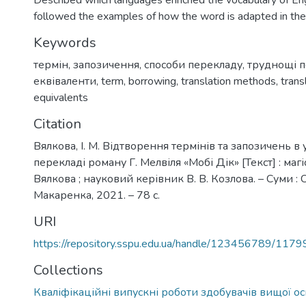
Described which languages enriched the vocabulary of En
followed the examples of how the word is adapted in the
Keywords
термін
,
запозичення
,
способи перекладу
,
труднощі 
еквіваленти
,
term
,
borrowing
,
translation methods
,
transl
equivalents
Citation
Вялкова, І. М. Відтворення термінів та запозичень в
перекладі роману Г. Мелвіля «Мобі Дік» [Текст] : магіст
Вялкова ; науковий керівник В. В. Козлова. – Суми : 
Макаренка, 2021. – 78 с.
URI
https://repository.sspu.edu.ua/handle/123456789/1179
Collections
Кваліфікаційні випускні роботи здобувачів вищої ос