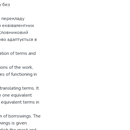
у без
и перекладу
з еквівалентних
 словниковий
ово адаптується в
ation of terms and
ions of the work,
s of functioning in
ranslating terms. It
e one equivalent
 equivalent terms in
on of borrowings. The
ings is given.