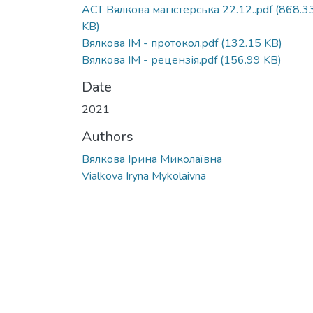
ACT Вялкова магістерська 22.12..pdf
(868.3
KB)
Вялкова ІМ - протокол.pdf
(132.15 KB)
Вялкова ІМ - рецензія.pdf
(156.99 KB)
Date
2021
Authors
Вялкова Ірина Миколаївна
Vialkova Iryna Mykolaivna