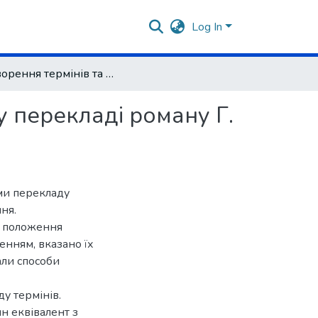
Log In
Відтворення термінів та запозичень в українському перекладі роману Г. Мелвіля «Мобі Дік»
у перекладі роману Г.
еми перекладу
ня.
і положення
енням, вказано їх
али способи
у термінів.
н еквівалент з