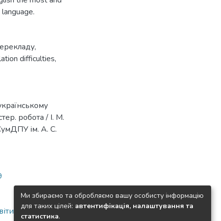
glish the most and
 language.
перекладу
,
ation difficulties
,
 українському
ер. робота / І. М.
СумДПУ ім. А. С.
9
Ми збираємо та обробляємо вашу особисту інформацію
для таких цілей:
автентифікація, налаштування та
віти
статистика
.