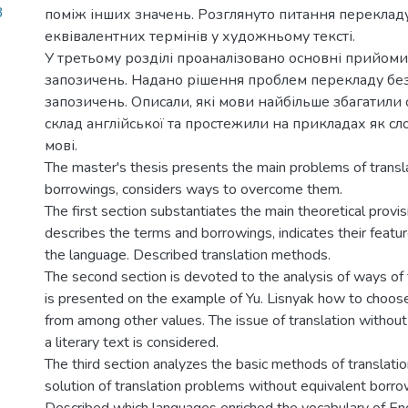
3
поміж інших значень. Розглянуто питання переклад
еквівалентних термінів у художньому тексті.
У третьому розділі проаналізовано основні прийом
запозичень. Надано рішення проблем перекладу бе
запозичень. Описали, які мови найбільше збагатили
склад англійської та простежили на прикладах як сл
мові.
The master's thesis presents the main problems of transl
borrowings, considers ways to overcome them.
The first section substantiates the main theoretical provis
describes the terms and borrowings, indicates their feature
the language. Described translation methods.
The second section is devoted to the analysis of ways of t
is presented on the example of Yu. Lisnyak how to choos
from among other values. The issue of translation without
a literary text is considered.
The third section analyzes the basic methods of translati
solution of translation problems without equivalent borrow