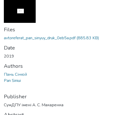
Files
avtoreferat_pan_sinyuy_druk_0eb5a.pdf
(885.83 KB)
Date
2019
Authors
Пань Сінюй
Pan Siniui
Publisher
СумДПУ імені А. С. Макаренка
Abstract