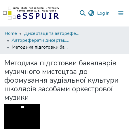
(current)
Log In
Communities
Home
Дисертації та автореферати
&
Автореферати дисертацій
Collections
Методика підготовки бакалаврів музичного мистецтва до формування аудіальної культури школярів засобами оркестрової музики
All of DSpace
Методика підготовки бакалаврів
музичного мистецтва до
Statistics
формування аудіальної культури
школярів засобами оркестрової
музики