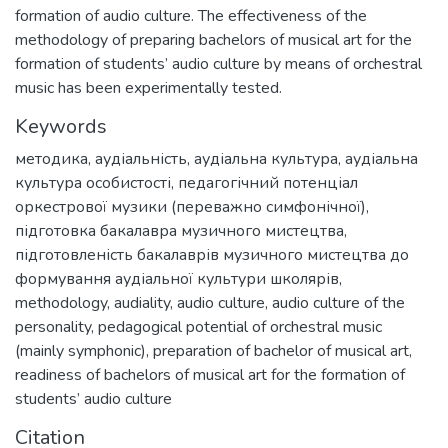
formation of audio culture. The effectiveness of the
methodology of preparing bachelors of musical art for the
formation of students’ audio culture by means of orchestral
music has been experimentally tested.
Keywords
методика
,
аудіальність
,
аудіальна культура
,
аудіальна
культура особистості
,
педагогічний потенціал
оркестрової музики (переважно симфонічної)
,
підготовка бакалавра музичного мистецтва
,
підготовленість бакалаврів музичного мистецтва до
формування аудіальної культури школярів
,
methodology
,
audiality
,
audio culture
,
audio culture of the
personality
,
pedagogical potential of orchestral music
(mainly symphonic)
,
preparation of bachelor of musical art
,
readiness of bachelors of musical art for the formation of
students’ audio culture
Citation