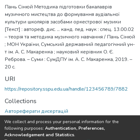
Пань Сінюй Методика підготовки бакалаврів
музичного мистецтва до формування аудіальної
культури школярів засобами оркестрової музики
[Текст] : автореф. дис. ... канд. пед. наук : спец. 13.00.02
– теорія та методика музичного навчання / Пань Сінюй
; МОН України, Сумський державний педагогічний ун-
т ім. А. С. Макаренка ; науковий керівник О. Є.
Реброва. – Суми : СумДПУ ім. А. С. Макаренка, 2019. –
20 с.
URI
https://repository.sspu.edu.ua/handle/123456789/7882
Collections
Автореферати дисертацій
We collect and process your personal information for the
Full item page
Google Scholar
following purposes:
Authentication, Preferences,
Acknowledgement and Statistics
.