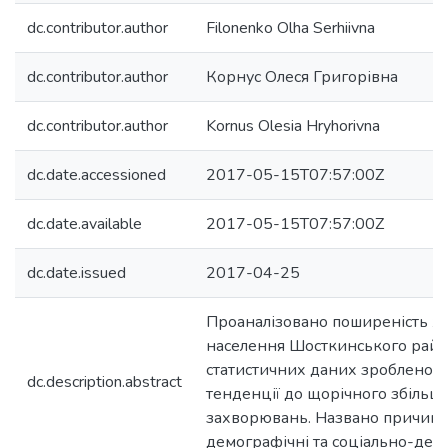
dc.contributor.author
Filonenko Olha Serhiivna
dc.contributor.author
Корнус Олеся Григорівна
dc.contributor.author
Kornus Olesia Hryhorivna
dc.date.accessioned
2017-05-15T07:57:00Z
dc.date.available
2017-05-15T07:57:00Z
dc.date.issued
2017-04-25
Проаналізовано поширеність х
населення Шосткинського район
статистичних даних зроблено 
dc.description.abstract
тенденції до щорічного збільше
захворювань. Названо причини
демографічні та соціально-дем