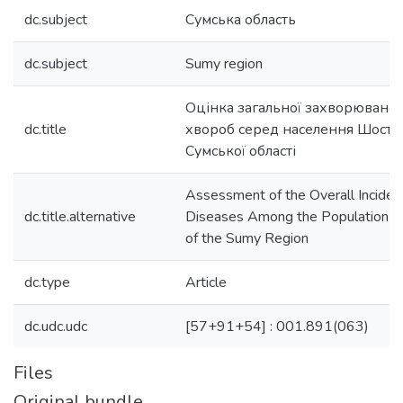
dc.subject
Сумська область
dc.subject
Sumy region
Оцінка загальної захворюванос
dc.title
хвороб серед населення Шостк
Сумської області
Assessment of the Overall Inciden
dc.title.alternative
Diseases Among the Population of 
of the Sumy Region
dc.type
Article
dc.udc.udc
[57+91+54] : 001.891(063)
Files
Original bundle