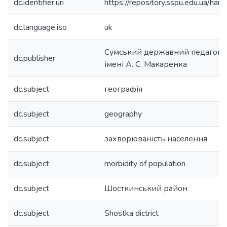
dc.identifier.uri
https://repository.sspu.edu.ua/
dc.language.iso
uk
Сумський державний педагогіч
dc.publisher
імені А. С. Макаренка
dc.subject
географія
dc.subject
geography
dc.subject
захворюваність населення
dc.subject
morbidity of population
dc.subject
Шосткинський район
dc.subject
Shostka dictrict