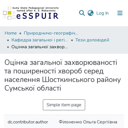
(current)
Log In
Communities
Home
Природничо-географічний факультет
&
Кафедра загальної і регіональної географії
Тези доповідей
Collections
Оцінка загальної захворюваності та поширеності хвороб серед населення Шосткинського району Сумської області
All of DSpace
Оцінка загальної захворюваності
та поширеності хвороб серед
Statistics
населення Шосткинського району
Сумської області
Simple item page
dc.contributor.author
Філоненко Ольга Сергіївна