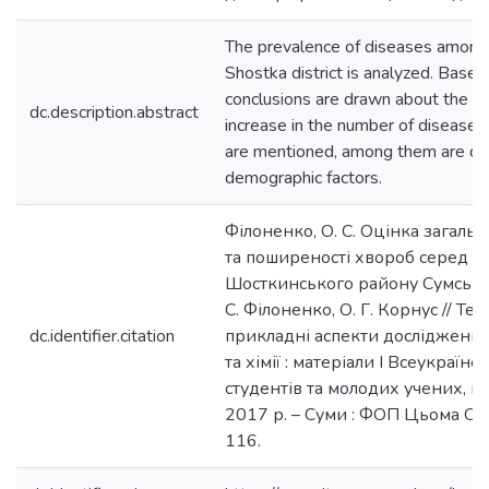
The prevalence of diseases among 
Shostka district is analyzed. Based 
conclusions are drawn about the t
dc.description.abstract
increase in the number of diseases.
are mentioned, among them are de
demographic factors.
Філоненко, О. С. Оцінка загаль
та поширеності хвороб серед н
Шосткинського району Сумської о
С. Філоненко, О. Г. Корнус // Тео
dc.identifier.citation
прикладні аспекти досліджень з 
та хімії : матеріали І Всеукраїн
студентів та молодих учених, м.
2017 р. – Суми : ФОП Цьома С. П
116.