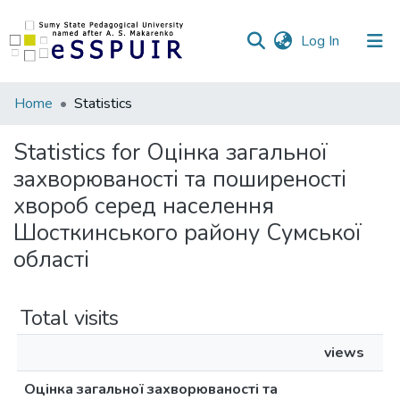
(current)
Log In
Communities
Home
Statistics
&
Collections
Statistics for Оцінка загальної
захворюваності та поширеності
All of DSpace
хвороб серед населення
Шосткинського району Сумської
області
Total visits
views
Оцінка загальної захворюваності та