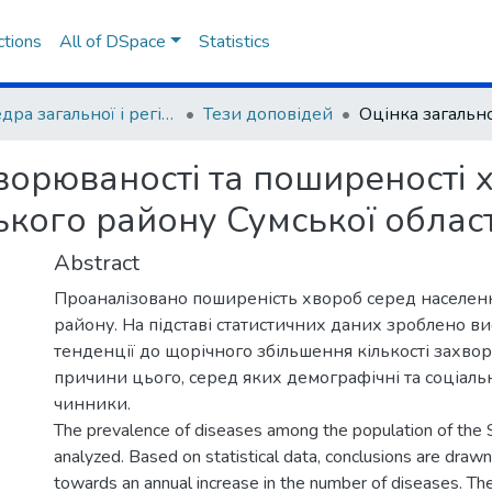
ctions
All of DSpace
Statistics
Кафедра загальної і регіональної географії
Тези доповідей
ворюваності та поширеності 
кого району Сумської област
Abstract
Проаналізовано поширеність хвороб серед населе
району. На підставі статистичних даних зроблено 
тенденції до щорічного збільшення кількості захво
причини цього, серед яких демографічні та соціал
чинники.
The prevalence of diseases among the population of the Sh
analyzed. Based on statistical data, conclusions are draw
towards an annual increase in the number of diseases. The