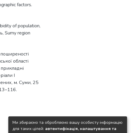
raphic factors.
bidity of population
,
ть
,
Sumy region
а поширеності
ької області
та прикладні
еріали І
ених, м. Суми, 25
113–116.
Ми збираємо та обробляємо вашу особисту інформацію
для таких цілей:
автентифікація, налаштування та