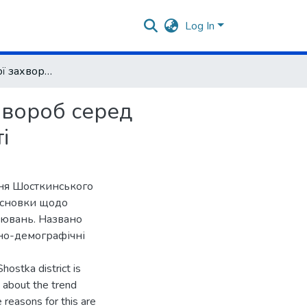
Log In
Оцінка загальної захворюваності та поширеності хвороб серед населення Шосткинського району Сумської області
хвороб серед
і
ння Шосткинського
висновки щодо
рювань. Названо
ьно-демографічні
ostka district is
n about the trend
 reasons for this are