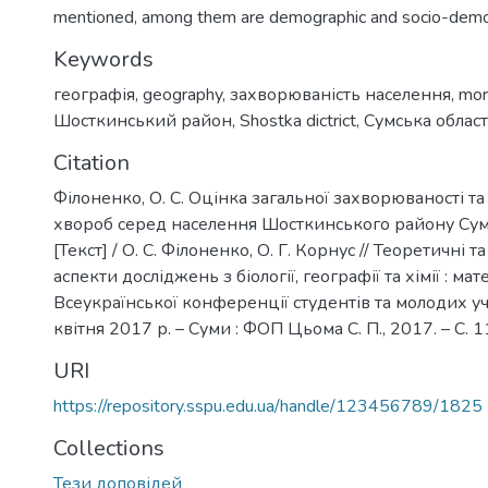
mentioned, among them are demographic and socio-demog
Keywords
географія
,
geography
,
захворюваність населення
,
mor
Шосткинський район
,
Shostka dictrict
,
Сумська облас
Citation
Філоненко, О. С. Оцінка загальної захворюваності т
хвороб серед населення Шосткинського району Сумс
[Текст] / О. С. Філоненко, О. Г. Корнус // Теоретичні 
аспекти досліджень з біології, географії та хімії : мат
Всеукраїнської конференції студентів та молодих уч
квітня 2017 р. – Суми : ФОП Цьома С. П., 2017. – C. 
URI
https://repository.sspu.edu.ua/handle/123456789/1825
Collections
Тези доповідей