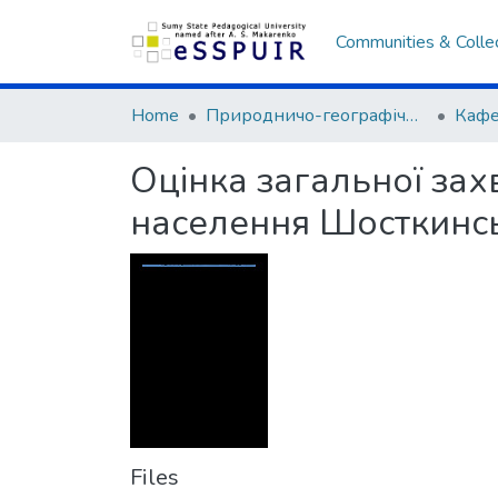
Communities & Colle
Home
Природничо-географічний факультет
Оцінка загальної зах
населення Шосткинсь
Files