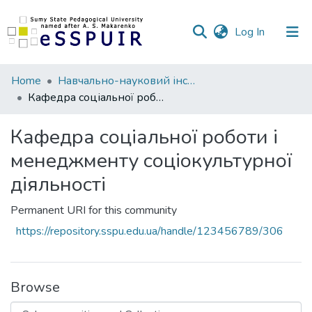
(current)
Log In
Communities
Home
Навчально-науковий інститут педагогіки і психології
&
Кафедра соціальної роботи і менеджменту соціокультурної діяльності
Collections
Кафедра соціальної роботи і
All of DSpace
менеджменту соціокультурної
Statistics
діяльності
Permanent URI for this community
https://repository.sspu.edu.ua/handle/123456789/306
Browse