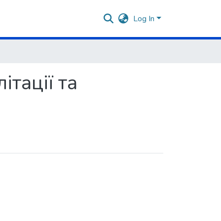
Log In
ітації та