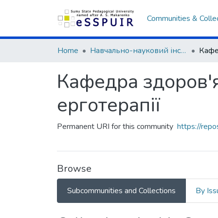
Communities & Colle
Home
Навчально-науковий інститут фізичної культури
Кафедра здоров'я, 
ерготерапії
Permanent URI for this community
https://rep
Browse
Subcommunities and Collections
By Iss