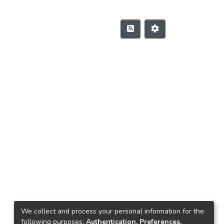
We collect and process your personal information for the
following purposes:
Authentication, Preferences,