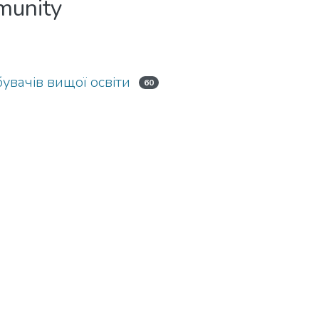
mmunity
бувачів вищої освіти
60