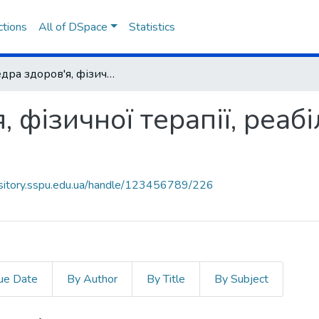
ctions
All of DSpace
Statistics
Кафедра здоров'я, фізичної терапії, реабілітації та ерготерапії
фізичної терапії, реабіл
ository.sspu.edu.ua/handle/123456789/226
ue Date
By Author
By Title
By Subject