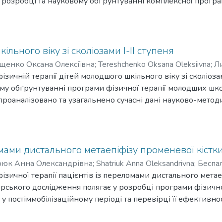
 розробці та науковому обґрунтуванні комплексної програми
іальною гіпертензією. У роботі на основі аналізу літерат
результати практичного досвіду щодо проблеми фізичної те
іпертензією. Підібрано адекватні медико-педагогічні, суб
сновних її компонентів на рівні доменів функції, активнос
льного віку зі сколіозами І-ІІ ступеня
м остеохондрозом ускладненим артеріальною гіпертензією 
щенко Оксана Олексіївна
;
Tereshchenko Oksana Oleksiivna
;
Л
зичній терапії дітей молодшого шкільного віку зі сколіозам
у обґрунтуванні програми фізичної терапії молодших школяр
 проаналізовано та узагальнено сучасні дані науково-метод
Розроблено та досліджено програму фізичної терапії дітей м
ви та покращення кардіореспіраторної системи. Передбачає
 сколіозами I-II ступеня, буде використовуватись для розр
и з кінезіотерапії в умовах закладів охорони здоров’я (ре
омами дистального метаепіфізу променевої кістк
юк Анна Олександрівна
;
Shatriuk Anna Oleksandrivna
;
Беспа
ізичної терапії пацієнтів із переломами дистального метае
терського дослідження полягає у розробці програми фізично
у постіммобілізаційному періоді та перевірці її ефективност
 знання і результати вітчизняного і закордонного досвіду