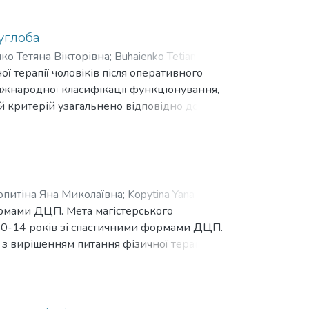
ї діагностики верхньої кінцівки після
 терапії для пацієнтів з переломами
сть.
суглоба
ко Тетяна Вікторівна
;
Buhaienko Tetiana
 терапії чоловіків після оперативного
Міжнародної класифікації функціонування,
й критерій узагальнено відповідно до
 функції» та «діяльність і участь». Після
між учасниками основної та контрольної
ої терапії для чоловіків, оперованих з
опитіна Яна Миколаївна
;
Kopytina Yana
формами ДЦП. Мета магістерського
 10-14 років зі спастичними формами ДЦП.
ї з вирішенням питання фізичної терапії
стичний геміпарез, та у якій звертається
анізації реабілітаційного процесу таких
ама ФТ слугуватиме фізичним терапевтам