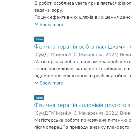
м’язів, поліпшить фізіологічні амплітуди р
Mykolaivna
В роботі особлива увага приділяється фізі
вадами зору.
Пошук ефективних шляхів вирішення даної п
комплексного та системно-синергетичного пі
Show more
глибокими порушеннями зору. Для досягнен
проаналізувати динаміку отриманих у проце
Item
Обʼєктивно підібрано методи фізичної терапі
Фізична терапія осіб із наслідками
ознайомлення з новітніми програмними за
(
СумДПУ імені А. С. Макаренка
,
2021
)
Вели
Це продемонструвало суттєвий вплив при а
Магістерська робота присвячена проблемі 
знань про клініко-патологічні особливості
підвищення ефективності реабілітаційного
комплексної програми фізичної терапії осі
Show more
У роботі на основі аналізу літературних д
щодо проблеми реабілітації постінсультних
Item
Міжнародної класифікації функціонування із
Фізична терапія чоловіків другого 
апробовано комплексну програму фізичної т
(
СумДПУ імені А. С. Макаренка
,
2021
)
Винн
клініки та реабілітаційного центру. Оцінен
Магістерська робота присвячена питанню ро
після операції з приводу вивиху плечового с