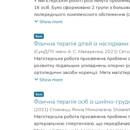
Oleksandr Ivanovych
У магістерській роботі розглянуто проблем
16 осіб. Було сформовано 2 групи з больо
попереднього комплексного обстеження (сп
функцій
Show more
Після проходження комплексної програми Ф
значно знизилося, ніж в контрольній групі.
Item
показники амплітудних рухів у кульшовому 
Фізична терапія дітей із наслідкам
амплітудними показниками основної та кон
(
СумДПУ імені А. С. Макаренка
,
2021
)
Сеги
ФТ осіб з ФУНК. Довжина функціонально ук
Oleksandr Mykolaiovych
Магістерська робота присвячена проблемі 
нижньої кінцівки. Збільшення всіх дослідж
розвитку подальших ускладнень опорно-рух
зниженням рівня больових відчуттів та по
ортопедичні засоби корекції. Мета магісте
5-6 років із наслідками вродженої м’язової
Show more
методичні знання та результати практично
періодах онтогенезу. Підібрано адекватні
Item
комплексну програму фізичної терапії дітей
Фізична терапія осіб із шийно-гру
(
2021
)
Стоянець Яніна Миколаївна
;
Stoiane
Магістерська робота присвячена проблемі 
артеріальною гіпертензією, що передбачаю