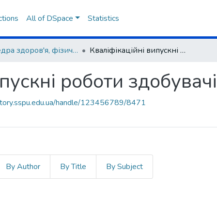
ctions
All of DSpace
Statistics
Кафедра здоров'я, фізичної терапії, реабілітації та ерготерапії
Кваліфікаційні випускні роботи здобувачів вищої освіти
пускні роботи здобувачі
sitory.sspu.edu.ua/handle/123456789/8471
By Author
By Title
By Subject