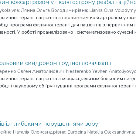
проваджуватимуться на базі лікувальних та реабілітаційних
ним коксартрозом у післягострому реабілітаційн
ДЦП з метою позитивного впливу на процес реабілітації т
ykolaivna
;
Лянна Ольга Володимирівна
;
Lianna Olha Volodymy
ізичної терапії пацієнтів з первинним коксартрозом у післ
бці програми фізичної терапії для пацієнтів з первинним 
тивності. У роботі проаналізовано і систематизовано сучасн
облеми реабілітаційного втручання при первинних коксартр
углобу ураженого остеоартрозом з позицій МКФ. Обґрунтов
озом у післягострому реабілітаційному періоді та оцінено 
винним коксартрозом у післягострому реабілітаційному пері
больовим синдромом грудної локалізації
зом.
еренко Євген Анатолійович
;
Nesterenko Yevhen Anatoliyovy
ізичної терапії пацієнтів з міофасціальним больовим синд
обці і науковому обґрунтуванні програми фізичної терапії
 наявні науково-методичні знання вітчизняних та закордон
омом грудної локалізації. Визначено особливості хворобли
а досліджено динаміку відновлення за рахунок провадженої
зичної терапії з раціональним поєднанням кінезіотерапії,
оків із глибокими порушеннями зору
у, міофасціального релізінгу та міопресури з прогріванням
ейна Наталія Олександрівна
;
Burdeina Nataliia Oleksandrivna
;