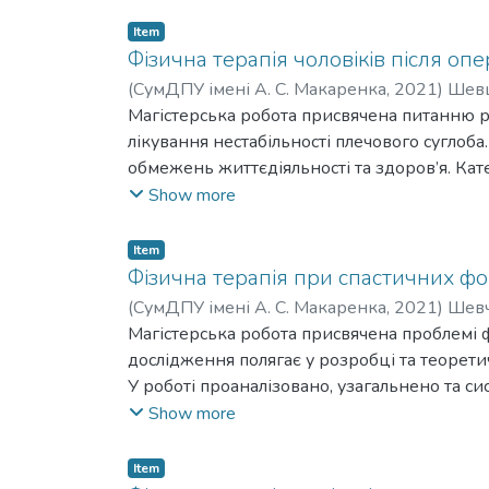
при переломах дистального метаепіфізу про
перелому дистального метаепіфізу променев
Item
дистального метаепіфізу променевої кістки 
Фізична терапія чоловіків після оп
(
СумДПУ імені А. С. Макаренка
,
2021
)
Шевц
Viktorivna
Магістерська робота присвячена питанню ро
лікування нестабільності плечового суглоб
обмежень життєдіяльності та здоров’я. Кат
доменів Міжнародної класифікації функціону
Show more
експериментальної перевірки ефективності
груп, на користь пацієнтів основної групи.
Item
приводу нестабільності плечового суглоба.
Фізична терапія при спастичних фо
(
СумДПУ імені А. С. Макаренка
,
2021
)
Шевч
Mykolaivna
Магістерська робота присвячена проблемі ф
дослідження полягає у розробці та теорет
У роботі проаналізовано, узагальнено та си
дітей віком 10-14 років, у яких діагностую
Show more
увага на особливості стану ОРА таких дітей
пацієнтів, визначені найбільш ефективні 
Item