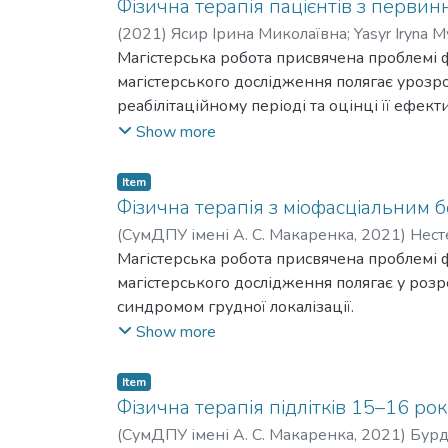
при створенні індивідуальних програм, що в
Фізична терапія пацієнтів з первин
віком 10-14 років зі спастичними формами 
(
2021
)
Ясир Ірина Миколаївна
;
Yasyr Iryna M
Магістерська робота присвячена проблемі ф
магістерського дослідження полягає урозро
реабілітаційному періоді та оцінці її ефек
вітчизняного і закордонного досвіду з пр
Show more
функціональної діагностики кульшового с
терапії для пацієнтів з первинним коксартр
Item
програми фізичної терапії пацієнтів з пер
Фізична терапія з міофасціальним 
кульшового суглобу ураженого остеоартро
(
СумДПУ імені А. С. Макаренка
,
2021
)
Нест
Kotelevskyi Volodymyr Ivanovych
Магістерська робота присвячена проблемі ф
магістерського дослідження полягає у розр
синдромом грудної локалізації.
У роботі проаналізовано і систематизовано
Show more
пацієнтів з міофасціальним больовим синдр
больовим синдромом грудної локалізації т
Item
Передбачається, що розроблена програма фі
Фізична терапія підлітків 15–16 р
грудної ділянки хребта, лікувального масаж
(
СумДПУ імені А. С. Макаренка
,
2021
)
Бурд