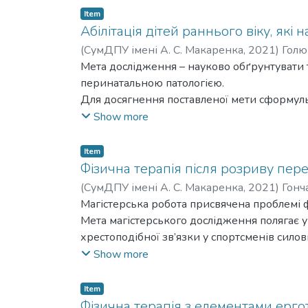
Item
Абілітація дітей раннього віку, як
(
СумДПУ імені А. С. Макаренка
,
2021
)
Голю
Мета дослідження – науково обґрунтувати т
перинатальною патологією.
Для досягнення поставленої мети сформуль
1. Проаналізувати та узагальнити сучасні 
Show more
заходів з метою попередження та лікування 
2. Визначити структуру та основні компоне
Item
(пренатальне ураження ЦНС).
Фізична терапія після розриву пере
3. Розробити алгоритм та програму абілітац
(
СумДПУ імені А. С. Макаренка
,
2021
)
Гонч
ефективність.
Tetiana Viktorivna
Магістерська робота присвячена проблемі фі
Об’єкт дослідження: процес фізичної терап
Мета магістерського дослідження полягає у
Предмет дослідження: етапи та зміст програ
хрестоподібної зв’язки у спортсменів силов
Наукова новизна отриманих результатів
основі аналізу літературних джерел систе
Show more
У роботі представлено науково обґрунтован
проблеми фізичної реабілітації спортсменів
раннього віку, які народилися передчасно 
функціональних факторів та якості життя 
Item
Набула подальшого розвитку фізична терап
фізичної терапії після розриву передньої 
Фізична терапія з елементами ерго