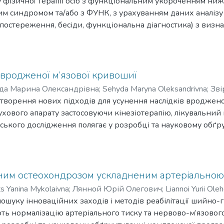
у фізичної терапіі осіб з функціональним укороченням нижн
вим синдромом та/або з ФУНК, з урахуванням даних аналіз
остереження, бесіди, функціональна діагностика) з визн
Т рівень інтенсивності больових відчуттів за візуально-а
 Амплітудні рухи у кульшовому суглобі в середньому по осно
суглобі в середньому у контрольній групі зазнали незначн
и вродженої м’язової кривошиї
трольної груп пов’язані з тим, що основна група займал
да Марина Олександрівна
;
Sehyda Maryna Oleksandrivna
;
Зві
ороченої нижньої кінцівки після комплексної програми м
створення нових підходів для усунення наслідків вроджен
уваних показників пов’язано зі зміцненням суглобово-зв’яз
ового апарату застосовуючи кінезіотерапію, лікувальний
кращенням загального психоемоційного стану пацієнта у пр
рського дослідження полягає у розробці та науковому обґру
 кривошиї. У роботі на основі аналізу літературних джере
го досвіду щодо проблеми фізичної терапії дітей з вродж
 клініко-інструментарні методи дослідження проблеми на
 5-6 років із наслідками вродженої м’язової кривошиї та д
дним остеохондрозом ускладненим артеріальною
ts Yanina Mykolaivna
;
Лянной Юрій Олегович
;
Liannoi Yurii Ole
пошуку інноваційних заходів і методів реабілітації шийно
ть нормалізацію артеріального тиску та нервово-м’язового