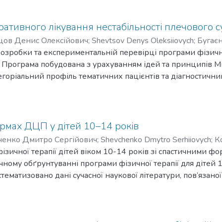
меневої кістки. Підібрано адекватні методи функціонально
ої кістки. Обґрунтовано та розроблено програму фізичної
у постіммобілізаційному періоді та перевірено її ефективні
еративного лікування нестабільності плечового 
ов Денис Олексійович
;
Shevtsov Denys Oleksiiovych
;
Бугаєн
зробки та експериментальній перевірці програми фізичної
а. Програма побудована з урахуванням ідей та принципів 
егоріальний профіль тематичних пацієнтів та діагностични
вання, обмежень життєдіяльності та здоров’я - «структура і
 програми встановлено вірогідно достовірну відмінність 
 Це говорить про ефективність розробленої програми фізичн
рмах ДЦП у дітей 10–14 років
енко Дмитро Сергійович
;
Shevchenko Dmytro Serhiiovych
;
К
ізичної терапії дітей віком 10-14 років зі спастичними 
ичному обґрунтуванні програми фізичної терапії для дітей
стематизовано дані сучасної наукової літератури, пов’язано
ться спастичні форми ДЦП, а саме спастична диплегія та спа
 і принципи використання засобів фізичної терапії при орг
методи обстеження. Передбачається, що розроблена прогр