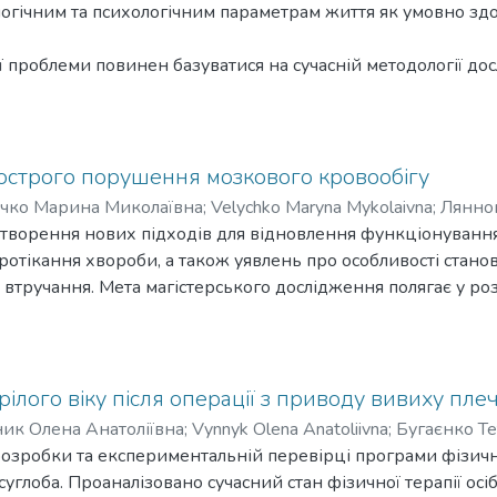
ухів, психоемоційний стан та максимально відновить активн
ологічним та психологічним параметрам життя як умовно зд
роблеми повинен базуватися на сучасній методології досл
дходів розкрито сутність, значення та ефективність фізичн
ня поставлених завдань було обрано доступні та адекватн
сі спостереження показників рівня фізичного та психологі
ї та ерготерапії, які включали: контрологічні вправи, самост
 гострого порушення мозкового кровообігу
стосунками.
чко Марина Миколаївна
;
Velychko Maryna Mykolaivna
;
Лянно
ктивному та постійному застосуванні.
створення нових підходів для відновлення функціонування
 протікання хвороби, а також уявлень про особливості ста
 втручання. Мета магістерського дослідження полягає у ро
б із наслідками гострого порушення мозкового кровообігу.
жерел систематизовано і узагальнено науково-методичні зн
 пацієнтів. Підібрано адекватні клініко-інструментарні ме
 урахуванням основних її компонентів на рівні доменів фун
зрілого віку після операції з приводу вивиху пле
ерапії осіб із гострим порушенням мозкового кровообігу у
ик Олена Анатоліївна
;
Vynnyk Olena Anatoliivna
;
Бугаєнко Те
о ефективність запропонованої програми фізичної терапії п
зробки та експериментальній перевірці програми фізичної 
углоба. Проаналізовано сучасний стан фізичної терапії осіб