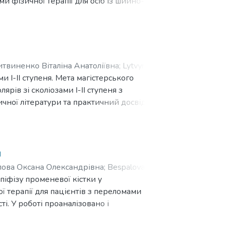
 фізичної терапії для осіб із шийно-
урних джерел систематизовано і
рапії осіб із шийно-грудним
’єктивні, клініко-інстументарні методи
ті та участі. Розроблено та апробовано
та доведено її ефективність.
итвиненко Віталіна Анатоліївна
;
Lytvynenko
и І-ІІ ступеня. Мета магістерського
ів зі сколіозами I-II ступеня з
ичної літератури та практичний досвід
олодшого шкільного віку зі сколіозами I-II
ться, що розроблена програма фізичної
обки індивідуальних програм фізичними
абілітаційних центрів).
и
лова Оксана Олександрівна
;
Bespalova
піфізу променевої кістки у
ї терапії для пацієнтів з переломами
і. У роботі проаналізовано і
 з проблеми реабілітаційного втручання