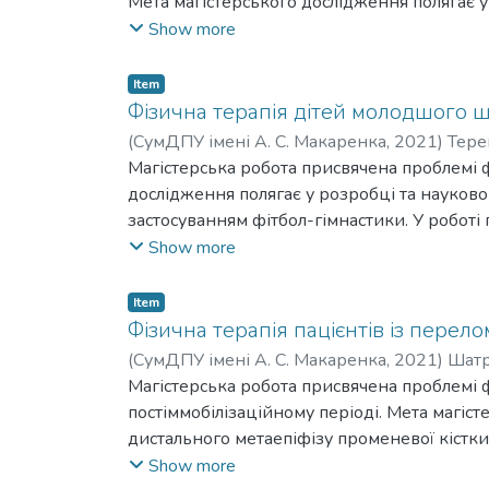
Мета магістерського дослідження полягає у
грудним остеохондрозом ускладненим артер
Show more
узагальнено науково-методичні знання та 
остеохондрозом ускладненим артеріальною г
Item
дослідження на основі МКФ із урахуванням о
Фізична терапія дітей молодшого шкі
комплексну програму осіб із шийно-грудни
(
СумДПУ імені А. С. Макаренка
,
2021
)
Тере
Vitalina Anatoliivna
Магістерська робота присвячена проблемі фі
дослідження полягає у розробці та науковом
застосуванням фітбол-гімнастики. У роботі
щодо фізичної терапії дітей зі сколіозами. 
Show more
ступеня, спрямовану на корекцію їх поста
терапії дітей молодшого шкільного віку зі
Item
терапевтами, ерготерапевтами, інструкторам
Фізична терапія пацієнтів із перел
(
СумДПУ імені А. С. Макаренка
,
2021
)
Шатр
Oksana Oleksandrivna
Магістерська робота присвячена проблемі ф
постіммобілізаційному періоді. Мета магіс
дистального метаепіфізу променевої кістки 
систематизовано сучасні науково-методичні
Show more