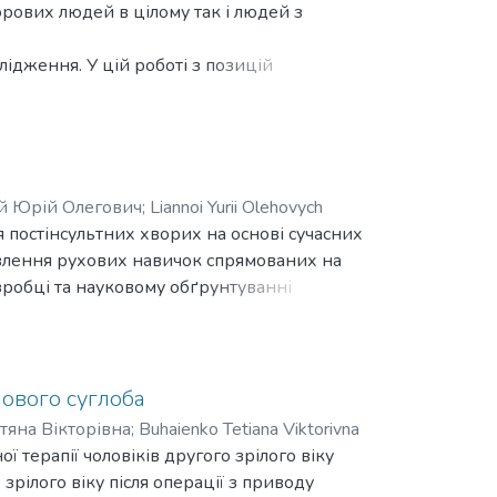
ість пацієнтів шляхом усунення болю.
орових людей в цілому так і людей з
ідження. У цій роботі з позицій
ої терапії підлітків 15–16 років із
і методи дослідження, які дають змогу
чного розвитку осіб з вадами зору.
ійну, ранкову, гігієнічну гімнастику,
й Юрій Олегович
;
Liannoi Yurii Olehovych
 постінсультних хворих на основі сучасних
новлення рухових навичок спрямованих на
зробці та науковому обґрунтуванні
ання та результати практичного досвіду
тоди дослідження проблем на основі
кції, активності та участі. Розроблено та
чового суглоба
 гострому та відновному періодах в умовах
тяна Вікторівна
;
Buhaienko Tetiana Viktorivna
остінсультних пацієнтів.
терапії чоловіків другого зрілого віку
 зрілого віку після операції з приводу