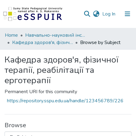
(current)
Log In
Communities
Home
Навчально-науковий інститут фізичної культури
&
Кафедра здоров'я, фізичної терапії, реабілітації та ерготерапії
Browse by Subject
Collections
Кафедра здоров'я, фізичної
All of DSpace
терапії, реабілітації та
ерготерапії
Permanent URI for this community
https://repository.sspu.edu.ua/handle/123456789/226
Browse