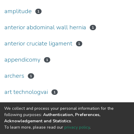
amplitude
1
anterior abdominal wall hernia
1
anterior cruciate ligament
1
appendicomy
1
archers
1
art technologvai
1
(current)
We collect and process your personal information for the
«
1
2
3
4
5
...
32
»
following purposes:
Authentication, Preferences,
Acknowledgement and Statistics
.
To learn more, please read our
privacy policy
.
DSpace software and SSPU named after A.S. Makarenko