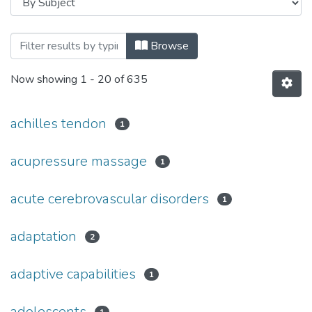
Browsing Кафедра здоров'я, фізичної тер
Browse
Now showing
1 - 20 of 635
achilles tendon
1
acupressure massage
1
acute cerebrovascular disorders
1
adaptation
2
adaptive capabilities
1
adolescents