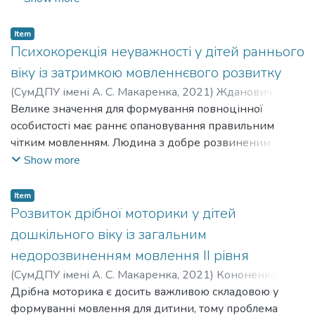
стимулювання до його активізації. Одним із засобів,
наочно-образного мислення, вміння встановлювати
що підвищує ефективність корекційної роботи з
суттєві ситуаційні зв’язки між предметами та
розвитку та активізації словника дітей перед
Item
правильно висловлюватися.
Психокорекцiя неуважностi у дiтей раннього
шкільного віку із затримкою психічного розвитку є
Отже, питання удосконалення зв’язного мовлення у
кольоротерапія.
вiку iз затримкою мовленнєвого розвитку
дітей із затримкою психічного розвитку набувають
(
СумДПУ імені А. С. Макаренка
,
2021
)
Жданович Ірина
особливої актуальності. Низький рівень
Сергіївна
Велике значення для формування повноцінної
;
Zhdanovych Iryna Serhiivna
;
Харченко Тамара
сформованості зв’язного мовлення ускладнює
Григорівна
особистості має раннє опановування правильним
;
Kharchenko Tamara Hryhorivna
;
можливість вільного спілкування дитини з дорослими
чітким мовленням. Людина з добре розвиненим
та однолітками, викликає негативні емоційні стани,
мовленням легко вступає в спілкування, може
Show more
сприяє формуванню своєрідних психологічних
зрозуміло висловлювати свої думки або бажання,
особливостей. Саме зв’язне мовлення має соціальну
домовлятися з партнерами про спільну діяльність,
Item
значущість у формуванні особистості, а також в ньому
чітко запитувати та відповідати. І навпаки, незрозуміле
Розвиток дрібної моторики у дітей
реалізується комунікативна функція мови та
мовлення сильно ускладнює відносини з оточуючими
дошкільного віку із загальним
мовлення. Тому, розвиток зв’язного мовлення дітей із
людьми та часто відображається на характері людини
затримкою психічного розвитку потребує пошуку
недорозвиненням мовлення ІІ рівня
в майбутньому.
ефективних підходів і засобів корекційної роботи,
(
СумДПУ імені А. С. Макаренка
,
2021
)
Кононенко
Аналіз сучасної наукової літератури з даної проблеми
одним з яких є техніка сторітелінгу.
Анастасія Сергіївна
Дрібна моторика є досить важливою складовою у
;
Kononenko Anastasiia Serhiivna
;
показує, що проблема особливостей та розвитку уваги
Мороз Людмила Василівна
формуванні мовлення для дитини, тому проблема
;
Moroz Liudmyla Vasylivna
дітей з порушеннями мовлення вивчена недостатньо