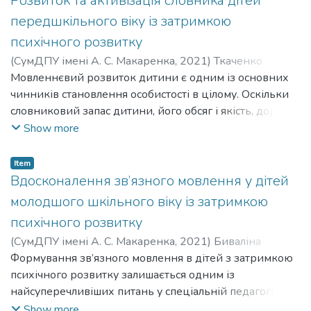
Розвиток та активізація словника дітей
(високофункціональний аутизм) і більш легких
порушень є група дітей із затримкою психічного
передшкільного віку із затримкою
межових розладів.
розвитку. Поняття «затримка психічного розвитку»
психічного розвитку
Актуальність обраної проблеми, беззаперечна
об’єднує відхилення, що є різноманітними за
(
СумДПУ імені А. С. Макаренка
,
2021
)
Ткаченко
значущість й зумовили вибір теми дослідження:
походженням, за глибиною якості та рівнем
Любава Ігорівна
Мовленнєвий розвиток дитини є одним із основних
;
Tkachenko Liubava Ihorivna
;
Кравченко
«Особливості корекційної роботи з розвитку мовлення
інтелектуальної діяльності дитини. Незаперечним
Анатолій Іванович
чинників становлення особистості в цілому. Оскільки
;
Kravchenko Anatolii Ivanovych
дітей дошкільного віку з розладами аутичного
фактом є зростання кількості дітей із затримкою
словниковий запас дитини, його обсяг і якість, доречна
спектру».
психічного розвитку.
актуалізація слів під час говоріння є найважливішими
Show more
З огляду на це актуальною проблемою корекційної
складовими мовленнєвого розвитку дошкільника,
педагогіки є вивчення психологічних особливостей
проблема формування словникового запасу посідає
дітей із затримкою психічного розвитку, а саме
Item
важливе місце в сучасній педагогіці, а питання про
Вдосконалення зв’язного мовлення у дітей
вивчення особливостей розвитку мовлення з метою
стан словника при різних мовленнєвих порушеннях і
подальшого поліпшення умов навчання та виховання
молодшого шкільного віку із затримкою
про методику його розвитку є одним із актуальних.
дітей даної категорії та удосконалення технологій
психічного розвитку
У дітей із затримкою психічного розвитку
компенсаторно-корекційного процесу.
(
СумДПУ імені А. С. Макаренка
,
2021
)
Биваліна
спостерігаються значні труднощі в оволодінні
Катерина Олексіївна
Формування зв’язного мовлення в дітей з затримкою
;
Byvalina Kateryna Oleksiivna
;
словником навіть в умовах спеціального навчання.
Мороз Людмила Василівна
психічного розвитку залишається одним із
;
Moroz Liudmyla Vasylivna
Тому вони потребують спеціально організованого
найсуперечливіших питань у спеціальній педагогіці,
корекційного впливу щодо розвитку словника та
що, у свою чергу, залежить від ступеня розвитку
Show more