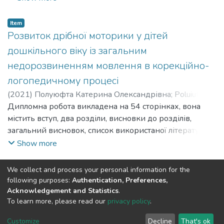
саморегуляції поведінки, до формування
застосування. Саме традиційний метод для
комунікативних навичок набувають у сучасному житті
покращення та збагачення лексики для дітей з ЗНМ
Item
особливої актуальності. Насамперед це стосується
Розвиток дрібної моторики у дітей
ми обрали народну казку, саме вона з перших днів
найбільш вразливих категорій дітей, а саме дітей із
життя розкриває та наповнює словник для дитини, а
дошкільного віку із загальним
особливими потребами. Нашу увагу привернули діти
щоб дитина краще опановувала казку їй допомагають
недорозвиненням мовлення в корекційно-
молодшого шкільного віку із мовленнєвими
батьки, найближче соціальне середовище дитини.
логопедичному процесі
порушеннями. Цим дітям дуже важко адаптуватись до
наявних труднощів. Перепоною для повноцінного
(
2021
)
Полуюфта Катерина Олександрівна
;
Poluiufta
спілкування стають мовленнєві порушення,
Kateryna Oleksandrivna
Дипломна робота викладена на 54 сторінках, вона
;
Кравченко Ірина Вікторівна
;
патохарактерологічні невротичні реакції, страх
Kravchenko Iryna Viktorivna
містить вступ, два розділи, висновки до розділів,
мовлення, агресивність. Важливо вчасно корегувати
загальний висновок, список використаної літератури.
небажані прояви поведінки у таких дітей, всіляко
В тексті містяться таблиці та діаграма.
Show more
підтримувати впевненість у власних силах.
Об’єктом дипломної роботи є моторика дітей
дошкільного віку із загальним недорозвиненням
(current)
«
1
2
»
We collect and process your personal information for the
мовлення.
following purposes:
Authentication, Preferences,
Предмет дипломної роботи – особливості розвитку
Acknowledgement and Statistics
.
To learn more, please read our
privacy policy
.
дрібної моторики дітей дошкільного віку із загальним
DSpace software and SSPU named after A.S. Makarenko
недорозвиненням мовлення.
copyright © 2002-2026
LYRASIS
Customize
Decline
That's ok