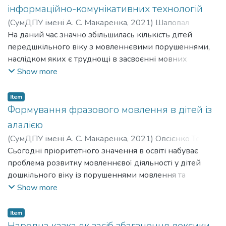
інформаційно-комунікативних технологій
глибокого теоретичного аналізу процесів формування
словника дітей 6-го року життя із загальним
(
СумДПУ імені А. С. Макаренка
,
2021
)
Шаповал
недорозвиненням мовлення ІІІ рівня є неможливими
Вікторія Сергіївна
На даний час значно збільшилась кількість дітей
;
Shapoval Viktoriia Serhiivna
;
Стахова
подальші дослідження наукових та практичних питань
Лариса Львівна
передшкільного віку з мовленнєвими порушеннями,
;
Stakhova Larysa Lvivna
в області логопедичної роботи з даною категорією
наслідком яких є труднощі в засвоєнні мовних
осіб, створення адекватних технологій корекційної
одиниць, бідність словника і вже надалі – відсутність
Show more
роботи з дітьми передшкільного віку із загальним
бажання спілкуватися і взаємодіяти з однолітками і
недорозвиненням мовлення ІІІ рівня.
дорослими. Вони можуть бути спричинені як
Item
внутрішніми (фізіологічні чинники), так і зовнішніми
Формування фразового мовлення в дітей із
(соціальні чинники) факторами.
алалією
Актуальність дослідження полягає в тому, що без
(
СумДПУ імені А. С. Макаренка
,
2021
)
Овсієнко Тетяна
глибокого теоретичного аналізу процесів формування
Василівна
Сьогодні пріоритетного значення в освіті набуває
;
Ovsiienko Tetiana Vasylivna
;
Стахова Лариса
словника дітей 6-го року життя із загальним
Львівна
проблема розвитку мовленнєвої діяльності у дітей
;
Stakhova Larysa Lvivna
недорозвитком мовлення ІІІ рівня є неможливими
дошкільного віку із порушеннями мовлення та
подальші дослідження наукових та практичних питань
підготовка дітей до умов загальноосвітньої школи.
Show more
в області логопедичної роботи з даною категорією
Актуальним питанням є дослідження мовлення дітей
осіб, створення адекватних технологій корекційної
дошкільного віку із моторною алалією, а також пошук
Item
роботи з дітьми передшкільного віку із загальним
ефективних шляхів формування у них фразового
Народна казка як засіб збагачення лексики