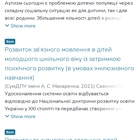
Олександрівна
Аутизм сьогодні є проблемою дитячої популяції через
;
Skrynnyk Yuliia Oleksandrivna
;
Прядко
обмеженості, труднощах переведення слів з
суб’єктів освітнього процесу в ЗЗСО. Це і зумовило
Любов Олексіївна
складну соціальну ситуацію як для дитини, так і для
;
Pryadko Lyubov Oleksiivna
пасивного словника до активного, нерозумінні
вибір теми магістерської роботи – «Корекція дислексії
всієї родини. Збільшення кількості дітей з розладами
значень слів, заміна складних слів більш простими,
у молодших школярів».
аутичного спектру пов’язане з ураженням центральної
Show more
нерозумінні багатозначності слів тощо. Зазначене
нервової системи, які здебільшого виникає у
унеможливлює для таких.
внутрішньоутробний період, під час пологів або
З огляду на це, одним з важливих напрямів роботи з
Item
протягом перших трьох місяців життя. Дослідники
Розвиток зв’язного мовлення в дітей
дітьми молодшого шкільного віку є збагачення,
відзначають, що ці фактори можуть спровокувати
активізація та уточнення словника. Вивчення
молодшого шкільного віку із затримкою
порушення як пізнавальних процесів дитини, так і її
лексичного запасу дитини, особливостей розуміння і
психічного розвитку (в умовах інклюзивного
емоційної сфери, що проявляється аутизмом та
вживання нею слів є необхідним для визначення
навчання)
іншими розладами особистості.
змісту корекційної роботи, для обґрунтованого
Розлади аутичного спектру – це поширене
(
СумДПУ імені А. С. Макаренка
,
2021
)
Савенко Олена
відбору методів, прийомів та засобів збагачення та
захворювання, пов’язане з розладами поведінки, що
Іванівна
Удосконалення системи освіти відбувається
;
Savenko Olena Ivanivna
;
Кравченко Анатолій
активізації словника дітей молодшого шкільного віку, а
характеризується якісними порушеннями соціальної
Іванович
відповідно до Національної доктрини розвитку освіти
;
Kravchenko Anatolii Ivanovych
також визначення методики.
взаємодії, вербального та невербального спілкування,
України у XXI столітті та передбачає створення умов,
стереотипних моделей поведінки, інтересів та
що сприяють своєчасному й повноцінному розвитку
Show more
діяльності. Ця група є досить поліморфною, оскільки
усіх параметрів особистості дитини та її успішному
відноситься до класичного аутизму Каннера
навчанню.
Item
(низькофункціональний аутизм), аутизму Аспергера
Досить неоднорідною групою за виявленням