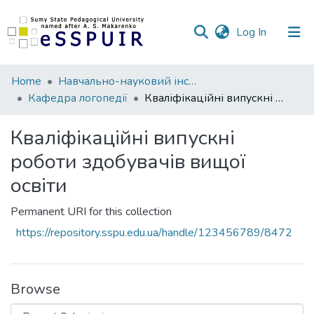
(current)
Log In
Communities
Home
Навчально-науковий інститут фізичної культури
&
Кафедра логопедії
Кваліфікаційні випускні роботи здобувачів вищої освіти
Collections
Кваліфікаційні випускні
All of DSpace
роботи здобувачів вищої
Statistics
освіти
Permanent URI for this collection
https://repository.sspu.edu.ua/handle/123456789/8472
Browse