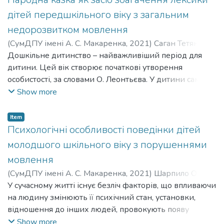
недорозвитком мовлення ІІІ рівня.
мовлення.
дітей передшкільного віку з загальним
Створення системи корекційного впливу на дітей з
недорозвитком мовлення
тяжкими порушеннями мовлення, зокрема із алалією,
(
СумДПУ імені А. С. Макаренка
,
2021
)
Саган Тетяна
є актуальною проблемою сучасної спеціальної освіти.
Анатоліївна
Дошкільне дитинство – найважливіший період для
;
Sahan Tetiana Anatoliivna
;
Ласточкіна Олена
На сьогодні гостро постає питання методичного
Володимирівна
дитини. Цей вік створює початкові утворення
;
Lastochkina Olena Volodymyrivna
забезпечення корекційної роботи, пошуку
особистості, за словами О. Леонтьєва. У дитини саме в
ефективних шляхів корекції порушень мовлення при
цей час інтенсивно формуються ті психічні функції
Show more
алалії.
(гра, спілкування з дорослими й ровесниками), які
надалі формують саму особистість. Найбільш головним
Item
фактором психічного розвитку дошкільника – є
Психологічні особливості поведінки дітей
спілкування, спочатку із дорослими, а потім і з
молодшого шкільного віку з порушеннями
ровесниками та іншими дітьми.
мовлення
Під час навчання у дитячому закладі, вихователь на
(
CумДПУ імені А. С. Макаренка
,
2021
)
Шарпило Олена
занятті використовує різноманітні методи
Володимирівна
У сучасному житті існує безліч факторів, що впливаючи
;
Sharpylo Olena Volodymyrivna
;
Харченко
традиційного і інноваційного характеру для навчання
Тамара Григорівна
на людину змінюють її психічний стан, установки,
;
Kharchenko Tamara Hryhorivna
та викладу матеріалу.
відношення до інших людей, провокують появу
Під час обирання теми наукової роботи ми
небажаних форм поведінки. Здатність до
Show more
розглядували ці два методи для ефективного