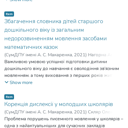
необхідністю розробки і опробування технологій та
навчальної діяльності. Проблема труднощів у
програм для проведення ефективної роботи з дітьми
засвоєнні навчальної програми розглядається у
з порушенням писемного мовлення – дисграфіями. Це
Item
працях багатьох науковців. Реалії сьогодення
Збагачення словника дітей старшого
і зумовило вибір теми магістерської роботи –
говорять про необхідність створення особливих умов
«Корекція порушень графо-мотрної навички письма у
дошкільного віку із загальним
для всебічного розвитку особистості як здобувача
дітей молодшого шкільного віку».
недорозвиненням мовлення засобами
освіти з метою подолання труднощів у засвоєнні
математичних казок
навчальної програми.
Не зважаючи на численні дослідження різних
(
СумДПУ імені А. С. Макаренка
,
2021
)
Нагорна Аня
науковців, проблема порушення читання у молодших
Олександрівна
Важливою умовою успішної підготовки дитини
;
Nahorna Ania Oleksandrivna
;
Прядко
школярів із ЗПР є актуальною і потребує подальшого
Любов Олексіївна
дошкільного віку до навчання є оволодіння зв’язним
;
Priadko Liubov Oleksiivna
розроблення.
мовленням. а тому виховання з перших років життя
інтересу до мовлення та вживання влучних висловів,
Show more
слів і словосполучень має стати прерогативою
дошкільної освіти. Прагнення досконало володіти
Item
рідною мовою є надійним шляхом формування
Корекція дислексії у молодших школярів
високодуховної особистості, громадянської гідності.
(
СумДПУ імені А. С. Макаренка
,
2021
)
Скляр Олена
Порушення мовлення та його корекція є однією з
Володимирівна
Проблема порушень писемного мовлення у школярів –
;
Skliar Olena Volodymyrivna
;
Ласточкіна
головних проблем сучасності серед дитячого
Олена Володимирівна
одна з найактуальніших для сучасних закладів
;
Lastochkina Olena Volodymyrivna