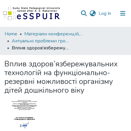
(current)
Log In
Communities
Home
Матеріали конференцій, семінарів, читань
&
Актуальні проблеми громадського здоров’я
Collections
Вплив здоров’язбережувальних технологій на функціонально-резервні можливості організму дітей дошкільного віку
All of DSpace
Вплив здоров’язбережувальних
технологій на функціонально-
Statistics
резервні можливості організму
дітей дошкільного віку