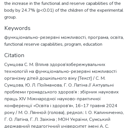
the increase in the functional and reserve capabilities of the
body by 24.7% (p<0.01) of the children of the experimental
group.
Keywords
функціонально-резервні можливості
,
програма
,
освіта
,
functional reserve capabilities
,
program
,
education
Citation
Сумцова С. М. Вплив здоров’язбережувальних
технологій на функціонально-резервні можливості
організму дітей дошкільного віку [Текст] / С. М.
Сумцова, Ю. Л. Пойманова, Г. О. Латіна // Актуальні
проблеми громадського здоров’я : збірник наукових
праць XІV Міжнародної науково-практичної
конференції «Освіта і здоров’я», 16–17 травня 2024
року / М. О. Лянной (голова), редкол.: І. О. Калиниченко,
Г. О. Латіна, Г. Л. Заікіна ; МОН України, Сумський
державний педагогічний університет імені А. С.