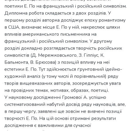
поетики Е. По на французький і російський символізм.
Дипломна робота складається з двох розділів. У
першому розділі авторка досліджує епоху романтизму
в США, визначає місце Е. По у ній, накреслює шляхи
впливів американського письменника на
французький і російський символізм. У другому
розділі докладно розглядається творчість російських
символістів (Д. Мережковського, З. Гіппіус, К.
Бальмонта, В. Брюсова) з позицій впливу на неї
естетики Е. По. Тут здійснюється ґрунтовний ідейно-
художній аналіз (у тому числі й порівняльний) ряду
творів вищевказаних авторів, зосереджується увага
на провідних темах, мотивах, образах, поетиці.
У науковому дослідженні Громової А. успішно
систематизований набутий досвід ряду науковців, але,
в першу чергу, заявлені ще зовсім не вивчені позиції
творчості Е. По. На цій основі отримані результати
дослідження є важливими для сучасної