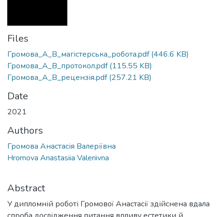
Files
Громова_А_В_магістерська_робота.pdf
(446.6 KB)
Громова_А_В_протокол.pdf
(115.55 KB)
Громова_А_В_рецензія.pdf
(257.21 KB)
Date
2021
Authors
Громова Анастасія Валеріївна
Hromova Anastasiia Valeriivna
Abstract
У дипломній роботі Громової Анастасії здійснена вдала
спроба дослідження питання впливу естетики й