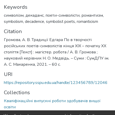
Keywords
символізм
,
декаданс
,
поети-символісти
,
романтизм
,
symbolism
,
decadence
,
symbolist poets
,
romanticism
Citation
Громова, А. В. Традиції Едгара По в творчості
російських поетів-символістів кінця XIX – початку XX
століття [Текст] : магістер. робота / А. В. Громова ;
науковий керівник Н. О. Медвідь. – Суми : СумДПУ ім.
А. С. Макаренка, 2021. – 60 с.
URI
https://repository.sspu.edu.ua/handle/123456789/12046
Collections
Кваліфікаційні випускні роботи здобувачів вищої
освіти