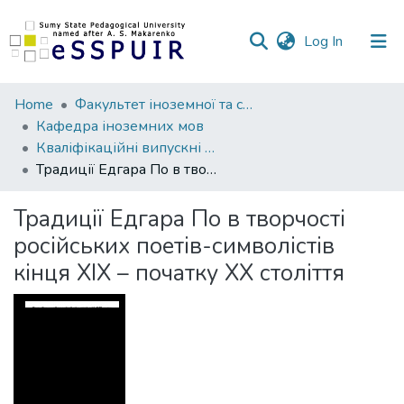
(current)
Log In
Communities
Home
Факультет іноземної та слов’янської філології
&
Кафедра іноземних мов
Collections
Кваліфікаційні випускні роботи здобувачів вищої освіти
Традиції Едгара По в творчості російських поетів-символістів кінця XIX – початку XX століття
All of DSpace
Традиції Едгара По в творчості
Statistics
російських поетів-символістів
кінця XIX – початку XX століття