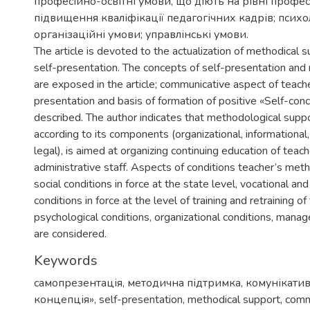
професійно-освітні умови, що діють на рівні профес
підвищення кваліфікації педагогічних кадрів; психо
організаційні умови; управлінські умови.
The article is devoted to the actualization of methodical s
self-presentation. The concepts of self-presentation and
are exposed in the article; communicative aspect of teache
presentation and basis of formation of positive «Self-con
described. The author indicates that methodological suppo
according to its components (organizational, informational, s
legal), is aimed at organizing continuing education of teac
administrative staff. Aspects of conditions teacher’s meth
social conditions in force at the state level, vocational an
conditions in force at the level of training and retraining of
psychological conditions, organizational conditions, mana
are considered.
Keywords
самопрезентація
,
методична підтримка
,
комунікатив
концепція»
,
self-presentation
,
methodical support
,
commu