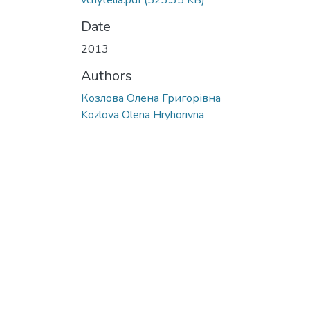
vchytelia.pdf
(523.35 KB)
Date
2013
Authors
Козлова Олена Григорівна
Kozlova Olena Hryhorivna