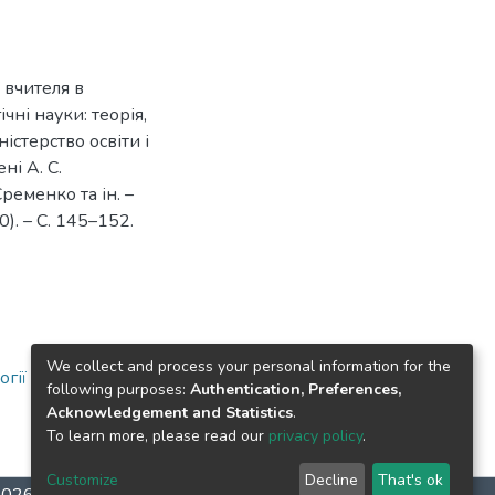
 вчителя в
ічні науки: теорія,
ністерство освіти і
ні А. С.
Єременко та ін. –
). – С. 145–152.
We collect and process your personal information for the
огії
following purposes:
Authentication, Preferences,
Acknowledgement and Statistics
.
To learn more, please read our
privacy policy
.
Customize
Decline
That's ok