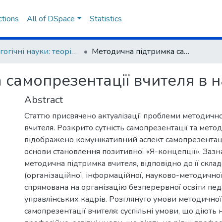
ctions
All of DSpace
Statistics
Педагогічні науки: теорія, історія, інноваційні технології
Методична підтримка самопрезентації вчителя в навчальному закладі
 самопрезентації вчителя в 
Abstract
Статтю присвячено актуалізації проблеми методичн
вчителя. Розкрито сутність самопрезентації та мето
відображено комунікативний аспект самопрезентаці
основи становлення позитивної «Я-концепції». Зазн
методична підтримка вчителя, відповідно до її скла
(організаційної, інформаційної, науково-методичної,
спрямована на організацію безперервної освіти педа
управлінських кадрів. Розглянуто умови методично
самопрезентації вчителя: суспільні умови, що діють 