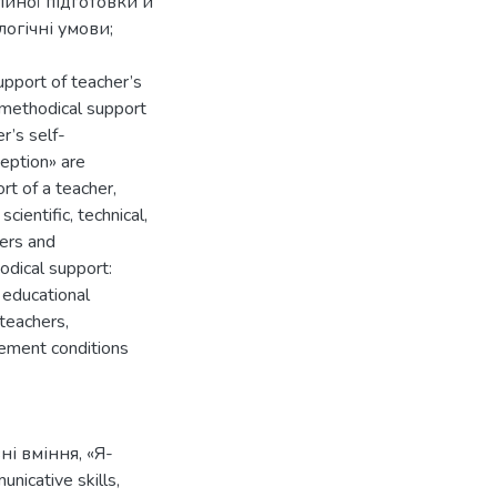
ійної підготовки й
логічні умови;
upport of teacher’s
 methodical support
r’s self-
ception» are
rt of a teacher,
cientific, technical,
hers and
odical support:
d educational
 teachers,
gement conditions
ні вміння
,
«Я-
nicative skills
,