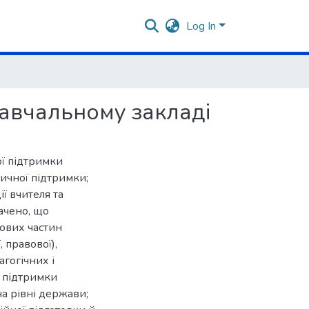
Log In
навчальному закладі
ої підтримки
дичної підтримки;
ї вчителя та
ачено, що
дових частин
 правової),
гогічних і
ї підтримки
на рівні держави;