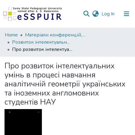
(current)
Log In
Communities
Home
Матеріали конференцій, семінарів, читань
&
Розвиток інтелектуальних умінь і творчих здібностей учнів та студентів у процесі навчання дисциплін природничо-математичного циклу «ІТМ*плюс»
Collections
Про розвиток інтелектуальних умінь в процесі навчання аналітичній геометрії українських та іноземних англомовних студентів НАУ
All of DSpace
Про розвиток інтелектуальних
умінь в процесі навчання
Statistics
аналітичній геометрії українських
та іноземних англомовних
студентів НАУ