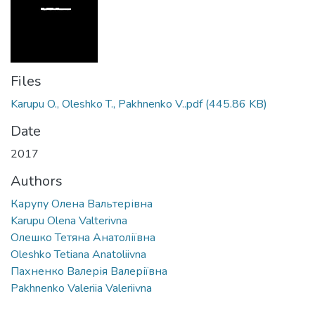
Files
Karupu O., Oleshko T., Pakhnenko V..pdf
(445.86 KB)
Date
2017
Authors
Карупу Олена Вальтерівна
Karupu Olena Valterivna
Олешко Тетяна Анатоліївна
Oleshko Tetiana Anatoliivna
Пахненко Валерія Валеріївна
Pakhnenko Valeriia Valeriivna