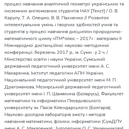
процесі навчання аналітичній геометрії українських та
іноземних англомовних студентів НАУ [Текст] / О. В.
Карупу, Т. А. Олешко, В. В. Пахненко // Розвиток
інтелектуальних умінь і творчих здібностей учнів та
студентів у процесі навчання дисциплін природничо-
математичного циклу «ІТМ*плюс – 2017» : матеріали ІІ
Міжнародної дистанційної науково-методичної
конференції, березень 2017 р., м. Суми : у 2 ч. /
Міністерство освіти і науки України, Сумський
державний педагогічний університет імені А. С.
Макаренка, Інститут педагогіки АПН України,
Національний педагогічний університет імені М. П.
Драгоманова, Мозирський державний педагогічний
університет імені І. П. Шамякина (Бєларусь), Факультет
математики та інформатики Пловдивського
університету ім. Паісія Хілендарського (Болгарія),
Науково-дослідна лабораторія змісту і методів
навчання математики, фізики, інформатики (СумДПУ
імені А. С. Макаренка) ; [упорядник О. С. Чашечникова].