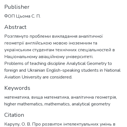
Publisher
ФОП Цьома С. П.
Abstract
Розглянуто проблеми викладання аналітичної
геометрії англійською мовою іноземним та
українським студентам технічних спеціальностей в
Національному авіаційному університеті.
Problems of teaching discipline Analytical Geometry to
foreign and Ukrainian English-speaking students in National
Aviation University are considered.
Keywords
математика
,
вища математика
,
аналітична геометрія
,
higher mathematics
,
mathematics
,
analytical geometry
Citation
Карупу, О. В. Про розвиток інтелектуальних умінь в