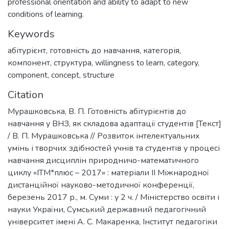
professional orientation and ability to adapt to new
conditions of learning.
Keywords
абітурієнт
,
готовність до навчання
,
категорія
,
компонент
,
структура
,
willingness to learn
,
category
,
component
,
concept
,
structure
Citation
Мурашковська, В. П. Готовність абітурієнтів до
навчання у ВНЗ, як складова адаптації студентів [Текст]
/ В. П. Мурашковська // Розвиток інтелектуальних
умінь і творчих здібностей учнів та студентів у процесі
навчання дисциплін природничо-математичного
циклу «ІТМ*плюс – 2017» : матеріали ІІ Міжнародної
дистанційної науково-методичної конференції,
березень 2017 р., м. Суми : у 2 ч. / Міністерство освіти і
науки України, Сумський державний педагогічний
університет імені А. С. Макаренка, Інститут педагогіки