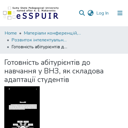
(current)
Log In
Communities
Home
Матеріали конференцій, семінарів, читань
&
Розвиток інтелектуальних умінь і творчих здібностей учнів та студентів у процесі навчання дисциплін природничо-математичного циклу «ІТМ*плюс»
Collections
Готовність абітурієнтів до навчання у ВНЗ, як складова адаптації студентів
All of DSpace
Готовність абітурієнтів до
навчання у ВНЗ, як складова
Statistics
адаптації студентів