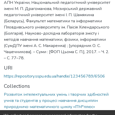
АПН України, Національний педагогічний університет
імені М. П. Драгоманова, Мозирський державний
педагогічний університет імені І. П. Шамякина
(Бєларусь), Факультет математики та інформатики
Пловдивського університету ім. Паісія Хілендарського
(Болгарія), Науково-дослідна лабораторія змісту і
методів навчання математики, фізики, інформатики
(СумДПУ імені А. С. Макаренка) ; [упорядник О. С.
Чашечникова]. – Суми : [ФОП Цьома С. П.], 2017. – Ч. 2.
– С. 77–78.
URI
https://repository.sspu.edu.ua/handle/123456789/6506
Collections
Розвиток інтелектуальних умінь і творчих здібностей
учнів та студентів у процесі навчання дисциплін
природничо-математичного циклу «ІТМ*плюс»