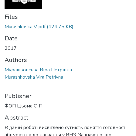
Files
Murashkoska V..pdf
(424.75 KB)
Date
2017
Authors
Мурашковська Віра Петрівна
Murashkovska Vira Petrivna
Publisher
ФОП Цьома С. П.
Abstract
В даній роботі висвітлено сутність поняття готовності
абітурієнтів до навчання у ВНЗ. Зазначено, що