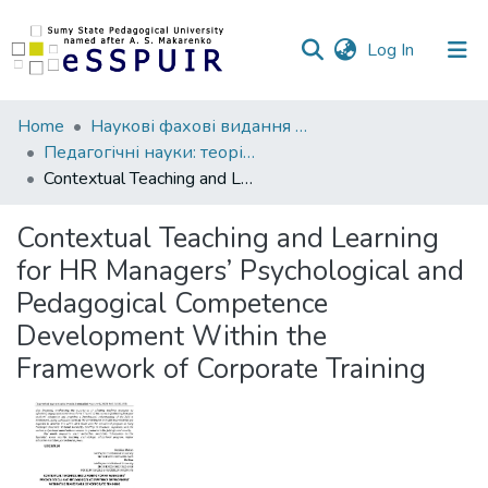
(current)
Log In
Communities
Home
Наукові фахові видання СумДПУ
&
Педагогічні науки: теорія, історія, інноваційні технології
Collections
Contextual Teaching and Learning for HR Managers’ Psychological and Pedagogical Competence Development Within the Framework of Corporate Training
All of DSpace
Contextual Teaching and Learning
for HR Managers’ Psychological and
Statistics
Pedagogical Competence
Development Within the
Framework of Corporate Training