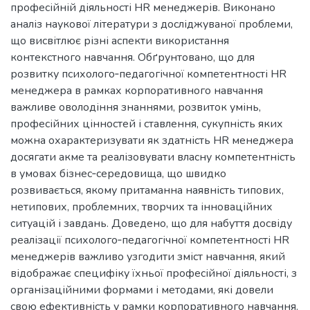
професійній діяльності HR менеджерів. Виконано
аналіз наукової літератури з досліджуваної проблеми,
що висвітлює різні аспекти використання
контекстного навчання. Обґрунтовано, що для
розвитку психолого‐педагогічної компетентності HR
менеджера в рамках корпоративного навчання
важливе оволодіння знаннями, розвиток умінь,
професійних цінностей і ставлення, сукупність яких
можна охарактеризувати як здатність HR менеджера
досягати акме та реалізовувати власну компетентність
в умовах бізнес‐середовища, що швидко
розвивається, якому притаманна наявність типових,
нетипових, проблемних, творчих та інноваційних
ситуацій і завдань. Доведено, що для набуття досвіду
реалізації психолого‐педагогічної компетентності HR
менеджерів важливо узгодити зміст навчання, який
відображає специфіку їхньої професійної діяльності, з
організаційними формами і методами, які довели
свою ефективність у рамки корпоративного навчання.