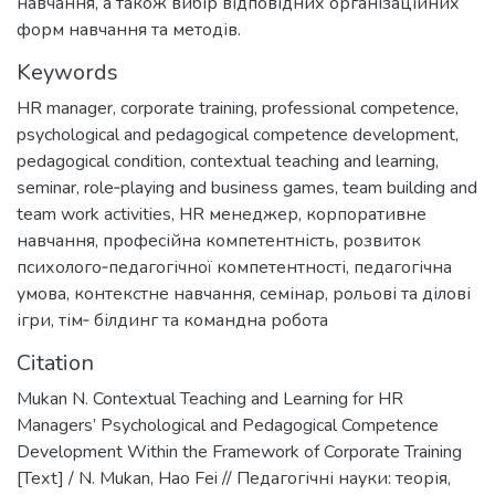
навчання, а також вибір відповідних організаційних
форм навчання та методів.
Keywords
HR manager
,
corporate training
,
professional competence
,
psychological and pedagogical competence development
,
pedagogical condition
,
contextual teaching and learning
,
seminar
,
role‐playing and business games
,
team building and
team work activities
,
HR менеджер
,
корпоративне
навчання
,
професійна компетентність
,
розвиток
психолого‐педагогічної компетентності
,
педагогічна
умова
,
контекстне навчання
,
семінар
,
рольові та ділові
ігри
,
тім‐ білдинг та командна робота
Citation
Mukan N. Contextual Teaching and Learning for HR
Managers’ Psychological and Pedagogical Competence
Development Within the Framework of Corporate Training
[Техt] / N. Mukan, Hao Fei // Педагогічні науки: теорія,