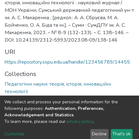
історія, інноваційні технології : науковий журнал /
МОН України, Сумський державний педагогічний ун-т
ім. А. С. Макаренка ; [редкол.: А. А. Сбруєва, М. А.
Бойченко, О. А. Біда та ін.]. – Суми : СумДПУ ім. А. С.
Макаренка, 2023. – № 8-9 (132-133). – С. 138–146. –
DOI: 10.24139/2312‐5993/2023.08‐09/138‐146
URI
https://repository.sspu.edu.ua/handle/123456789/14455
Collections
Педагогічні науки: теорія, історія, інноваційні
технології
We collect and process your personal information for the
Full item page
Google Scholar
following purposes:
Authentication, Preferences,
Acknowledgement and Statistics
.
To learn more, please read our
privacy policy
.
DSpace software and SSPU named after A.S. Makarenko
copyright © 2002-2026
LYRASIS
Customize
Decline
That's ok
Cookie settings
Privacy policy
Send Feedback