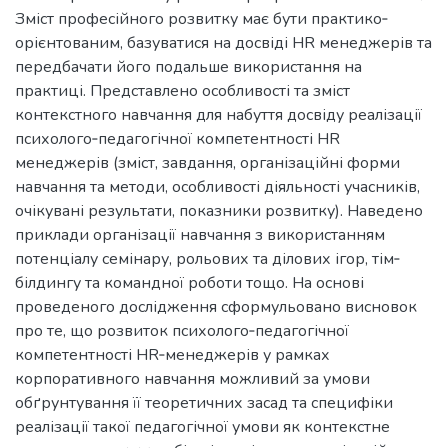
Зміст професійного розвитку має бути практико‐
орієнтованим, базуватися на досвіді HR менеджерів та
передбачати його подальше використання на
практиці. Представлено особливості та зміст
контекстного навчання для набуття досвіду реалізації
психолого‐педагогічної компетентності HR
менеджерів (зміст, завдання, організаційні форми
навчання та методи, особливості діяльності учасників,
очікувані результати, показники розвитку). Наведено
приклади організації навчання з використанням
потенціалу семінару, рольових та ділових ігор, тім‐
білдингу та командної роботи тощо. На основі
проведеного дослідження сформульовано висновок
про те, що розвиток психолого‐педагогічної
компетентності HR‐менеджерів у рамках
корпоративного навчання можливий за умови
обґрунтування її теоретичних засад та специфіки
реалізації такої педагогічної умови як контекстне