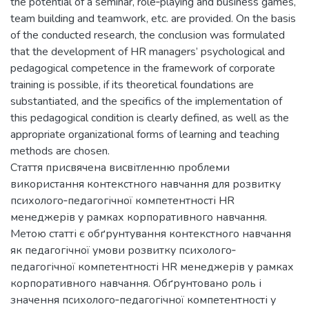
the potential of a seminar, role‐playing and business games,
team building and teamwork, etc. are provided. On the basis
of the conducted research, the conclusion was formulated
that the development of HR managers’ psychological and
pedagogical competence in the framework of corporate
training is possible, if its theoretical foundations are
substantiated, and the specifics of the implementation of
this pedagogical condition is clearly defined, as well as the
appropriate organizational forms of learning and teaching
methods are chosen.
Стаття присвячена висвітленню проблеми
використання контекстного навчання для розвитку
психолого‐педагогічної компетентності HR
менеджерів у рамках корпоративного навчання.
Метою статті є обґрунтування контекстного навчання
як педагогічної умови розвитку психолого‐
педагогічної компетентності HR менеджерів у рамках
корпоративного навчання. Обґрунтовано роль і
значення психолого‐педагогічної компетентності у