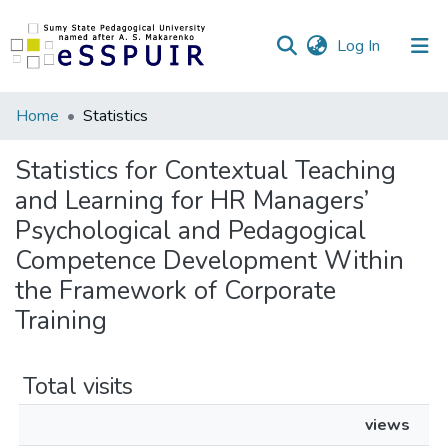
(current)
Log In
Communities
Home
Statistics
&
Collections
Statistics for Contextual Teaching
and Learning for HR Managers’
All of DSpace
Psychological and Pedagogical
Competence Development Within
the Framework of Corporate
Training
Total visits
views