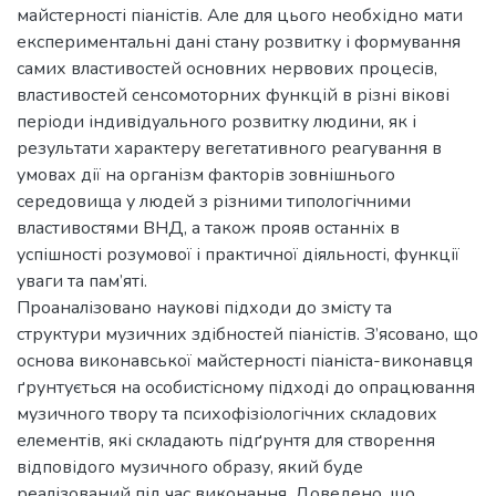
майстерності піаністів. Але для цього необхідно мати
експериментальні дані стану розвитку і формування
самих властивостей основних нервових процесів,
властивостей сенсомоторних функцій в різні вікові
періоди індивідуального розвитку людини, як і
результати характеру вегетативного реагування в
умовах дії на організм факторів зовнішнього
середовища у людей з різними типологічними
властивостями ВНД, а також прояв останніх в
успішності розумової і практичної діяльності, функції
уваги та пам’яті.
Проаналізовано наукові підходи до змісту та
структури музичних здібностей піаністів. З’ясовано, що
основа виконавської майстерності піаніста-виконавця
ґрунтується на особистісному підході до опрацювання
музичного твору та психофізіологічних складових
елементів, які складають підґрунтя для створення
відповідого музичного образу, який буде
реалізований під час виконання. Доведено, що