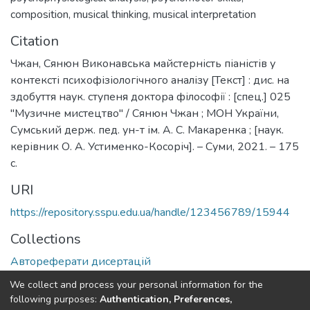
composition
,
musical thinking
,
musical interpretation
Citation
Чжан, Сянюн Виконавська майстерність піаністів у
контексті психофізіологічного аналізу [Текст] : дис. на
здобуття наук. ступеня доктора філософії : [спец.] 025
"Музичне мистецтво" / Сянюн Чжан ; МОН України,
Сумський держ. пед. ун-т ім. А. С. Макаренка ; [наук.
керівник О. А. Устименко-Косоріч]. – Суми, 2021. – 175
с.
URI
https://repository.sspu.edu.ua/handle/123456789/15944
Collections
Автореферати дисертацій
We collect and process your personal information for the
Full item page
Google Scholar
following purposes:
Authentication, Preferences,