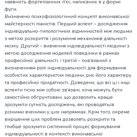
наявність фортепіанних п'єс, написаних в у формі
фуги.
Визначено психофізіологічний концепт виконавської
майстерності піаністів. Перший аспект – дослідження
індивідуально-типологічних відмінностей між людьми
з метою розкриття і розуміння механізмів діяльності
мозку. Другий – вивчення індивідуальності людини з
метою дослідження моделей поведінки в рамках
професійної діяльності, і третій – пов’язаний з
визначенням ролі індивідуальності для формування
особистих характеристик людини, рис його характеру
та професійної придатності. Доведено, що всі ці і інші
аспекти тісно між собою зв’язані, хоча можуть бути
самостійно обґрунтовані, що дозволить краще
зрозуміти сутність досліджень, які проводяться
різними вченими у цих напрямках. Крім того, окреме
вирішення цих проблем дозволять розкрити та
глибше зрозуміти системний процес формування
індивідуальності в контексті виконавської