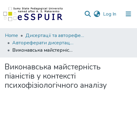
(current)
Log In
Communities
Home
Дисертації та автореферати
&
Автореферати дисертацій
Collections
Виконавська майстерність піаністів у контексті психофізіологічного аналізу
All of DSpace
Виконавська майстерність
піаністів у контексті
Statistics
психофізіологічного аналізу