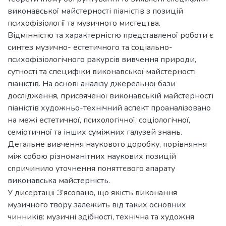
виконавської майстерності піаністів з позицій
психофізіології та музичного мистецтва.
Відмінністю та характерністю представленої роботи є
синтез музично- естетичного та соціально-
психофізіологічного ракурсів вивчення природи,
сутності та специфіки виконавської майстерності
піаністів. На основі аналізу джерельної бази
дослідження, присвяченої виконавській майстерності
піаністів художньо-технічний аспект проаналізовано
на межі естетичної, психологічної, соціологічної,
семіотичної та інших суміжних галузей знань.
Детальне вивчення наукового доробку, порівняння
між собою різноманітних наукових позицій
спричинило уточнення поняттєвого апарату
виконавська майстерність.
У дисертації З’ясовано, що якість виконання
музичного твору залежить від таких основних
чинників: музичні здібності, технічна та художня