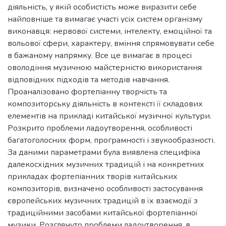
діяльність, у якій особистість може виразити себе
найповніше та вимагає участі усіх систем організму
виконавця: нервової системи, інтелекту, емоційної та
вольової сфери, характеру, вміння спрямовувати себе
в бажаному напрямку. Все це вимагає в процесі
оволодіння музичною майстерністю використання
відповідних підходів та методів навчання.
Проаналізовано фортепіанну творчість та
композиторську діяльність в контексті її складових
елементів на прикладі китайської музичної культури.
Розкрито проблеми ладоутворення, особливості
багатоголосних форм, програмності і звукообразності.
За даними параметрами була виявлена специфіка
далекосхідних музичних традицій і на конкретних
прикладах фортепіанних творів китайських
композиторів, визначено особливості застосування
європейських музичних традицій в їх взаємодії з
традиційними засобами китайської фортепіанної
музики. Розглянуто проблеми ладоутворення, в