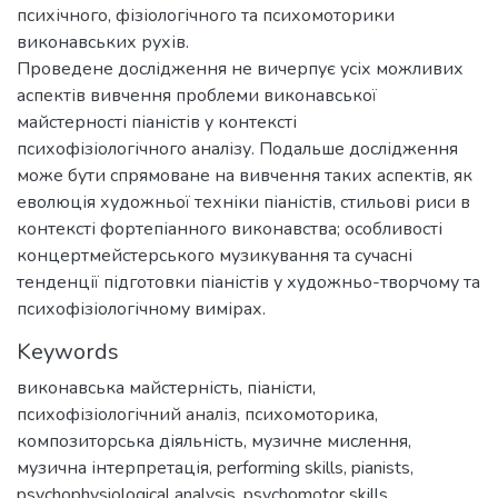
психічного, фізіологічного та психомоторики
виконавських рухів.
Проведене дослідження не вичерпує усіх можливих
аспектів вивчення проблеми виконавської
майстерності піаністів у контексті
психофізіологічного аналізу. Подальше дослідження
може бути спрямоване на вивчення таких аспектів, як
еволюція художньої техніки піаністів, стильові риси в
контексті фортепіанного виконавства; особливості
концертмейстерського музикування та сучасні
тенденції підготовки піаністів у художньо-творчому та
психофізіологічному вимірах.
Keywords
виконавська майстерність
,
піаністи
,
психофізіологічний аналіз
,
психомоторика
,
композиторська діяльність
,
музичне мислення
,
музична інтерпретація
,
performing skills
,
pianists
,
psychophysiological analysis
,
psychomotor skills
,