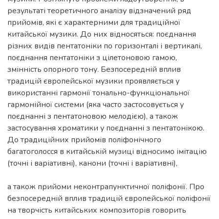
результаті теоретичного аналізу відзначений ряд
прийомів, які є характерними для традиційної
китайської музики. До них відносяться: поєднання
різних видів пентатоніки по горизонталі і вертикалі,
поєднання пентатоніки з цілетоновою гамою,
змінність опорного тону. Безпосередній вплив
традицій європейської музики проявляється у
використанні гармонії тонально-функціональної
гармонійної системи (яка часто застосовується у
поєднанні з пентатоновою мелодією), а також
застосування хроматики у поєднанні з пентатонікою.
До традиційних прийомів поліфонічного
багатоголосся в китайській музиці відносимо імітацію
(точні і варіативні), канони (точні і варіативні),
а також прийоми неконтрапунктичної поліфонії. Про
безпосередній вплив традицій європейської поліфонії
на творчість китайських композиторів говорить