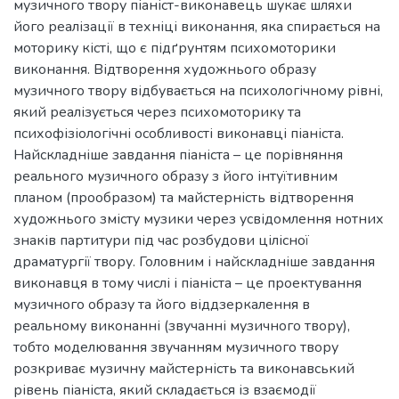
музичного твору піаніст-виконавець шукає шляхи
його реалізації в техніці виконання, яка спирається на
моторику кісті, що є підґрунтям психомоторики
виконання. Відтворення художнього образу
музичного твору відбувається на психологічному рівні,
який реалізується через психомоторику та
психофізіологічні особливості виконавці піаніста.
Найскладніше завдання піаніста – це порівняння
реального музичного образу з його інтуїтивним
планом (прообразом) та майстерність відтворення
художнього змісту музики через усвідомлення нотних
знаків партитури під час розбудови цілісної
драматургії твору. Головним і найскладніше завдання
виконавця в тому числі і піаніста – це проектування
музичного образу та його віддзеркалення в
реальному виконанні (звучанні музичного твору),
тобто моделювання звучанням музичного твору
розкриває музичну майстерність та виконавський
рівень піаніста, який складається із взаємодії