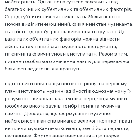
майстерність. Однак вона суттєво залежить і від
багатьох інших суб’єктивних та об’єктивних факторів.
Серед суб’єктивних чинників за найбільш істотні
можна виділити емоційний, фізичний стан музиканта,
стан його здоров’я, рівень вивчення твору та ін. До
важливих об’єктивних факторів можна віднести
якість та технічний стан музичного інструмента,
гігієнічні та фізичні умови виступу та ін. Разом з тим,
питання особливого значення навіть для переважної
більшості педагогів, які прагнуть
підготовити виконавця високого рівня, на першому
плані виступають музичні здібності в однозначному їх
розумінні – виконавська техніка, перцепція музики
(особливо висота звуків, тембр і темп) та музична
пам’ять. Доведено, що формування музичної
майстерності піаністів вимагає великої і копіткої праці
не тільки музиканта-виконавця, але й його педагога,
наставника. Фортепіанне виконання – це творча