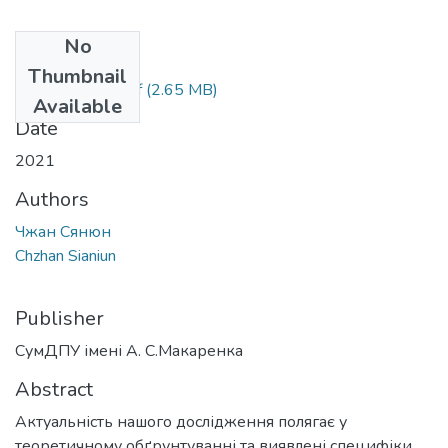
No
Files
Thumbnail
Chzhan Sianiun.pdf
(2.65 MB)
Available
Date
2021
Authors
Чжан Сянюн
Chzhan Sianiun
Publisher
СумДПУ імені А. С.Макаренка
Abstract
Актуальність нашого дослідження полягає у
теоретичному обґрунтуванні та виявлені специфіки