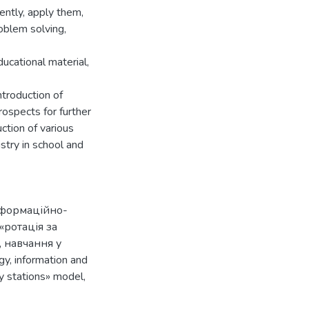
ntly, apply them,
oblem solving,
ducational material,
troduction of
rospects for further
uction of various
stry in school and
формаційно-
«ротація за
,
навчання у
gy
,
information and
by stations» model
,