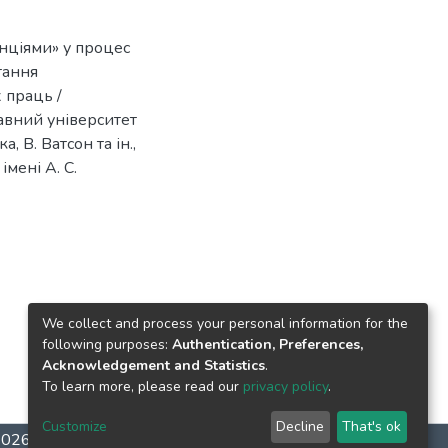
анціями» у процес
итання
 праць /
жавний університет
а, В. Ватсон та ін.,
імені А. С.
We collect and process your personal information for the
following purposes:
Authentication, Preferences,
Acknowledgement and Statistics
.
To learn more, please read our
privacy policy
.
Customize
Decline
That's ok
-2026
LYRASIS