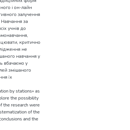
традиційних форм
ного і он-лайн
ктивного залучення
. Навчання за
сіх учнів до
самонавчання,
рацювати, критично
слідження не
ішаного навчання у
ь вбачаємо у
лей змішаного
ння їх
ation by stations» as
lore the possibility
of the research were
ystematization of the
 conclusions and the