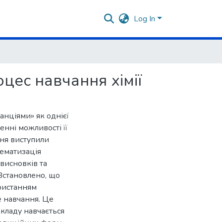
Log In
цес навчання хімії
станціями» як однієї
енні можливості її
ня виступили
тематизація
висновків та
Встановлено, що
ристанням
 навчання. Це
акладу навчається