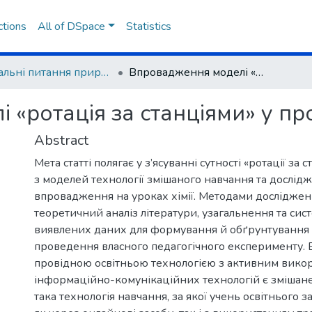
ctions
All of DSpace
Statistics
Актуальні питання природничо-математичної освіти
Впровадження моделі «ротація за станціями» у процес навчання хімії
«ротація за станціями» у про
Abstract
Мета статті полягає у з’ясуванні сутності «ротації за 
з моделей технології змішаного навчання та дослідж
впровадження на уроках хімії. Методами досліджен
теоретичний аналіз літератури, узагальнення та сис
виявлених даних для формування й обґрунтування 
проведення власного педагогічного експерименту. 
провідною освітньою технологією з активним вико
інформаційно-комунікаційних технологій є змішане
така технологія навчання, за якої учень освітнього з