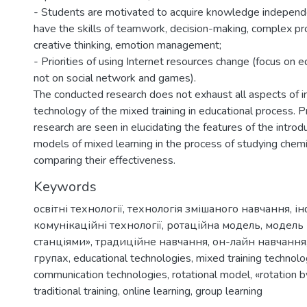
- Students are motivated to acquire knowledge independe
have the skills of teamwork, decision-making, complex pr
creative thinking, emotion management;
- Priorities of using Internet resources change (focus on e
not on social network and games).
The conducted research does not exhaust all aspects of in
technology of the mixed training in educational process. P
research are seen in elucidating the features of the introd
models of mixed learning in the process of studying chemi
comparing their effectiveness.
Keywords
освітні технології
,
технологія змішаного навчання
,
ін
комунікаційні технології
,
ротаційна модель
,
модель 
станціями»
,
традиційне навчання
,
он-лайн навчання
групах
,
educational technologies
,
mixed training technolo
communication technologies
,
rotational model
,
«rotation 
traditional training
,
online learning
,
group learning