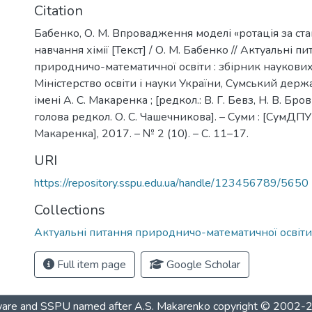
Citation
Бабенко, О. М. Впровадження моделі «ротація за ст
навчання хімії [Текст] / О. М. Бабенко // Актуальні п
природничо-математичної освіти : збірник наукових
Міністерство освіти і науки України, Сумський дер
імені А. С. Макаренка ; [редкол.: В. Г. Бевз, Н. В. Бровк
голова редкол. О. С. Чашечникова]. – Суми : [СумДПУ 
Макаренка], 2017. – № 2 (10). – С. 11–17.
URI
https://repository.sspu.edu.ua/handle/123456789/5650
Collections
Актуальні питання природничо-математичної освіти
Full item page
Google Scholar
are and SSPU named after A.S. Makarenko
copyright © 2002