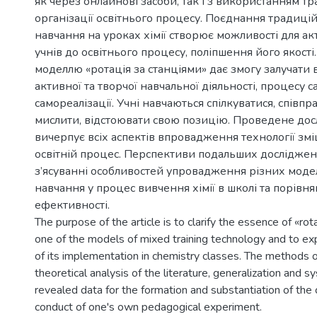
як через онлайнові засоби, так і з використанням 
організації освітнього процесу. Поєднання традицій
навчання на уроках хімії створює можливості для а
учнів до освітнього процесу, поліпшення його якості
моделлю «ротація за станціями» дає змогу залучати в
активної та творчої навчальної діяльності, процесу 
самореалізації. Учні навчаються спілкуватися, співп
мислити, відстоювати свою позицію. Проведене до
вичерпує всіх аспектів впровадження технології зм
освітній процес. Перспективи подальших досліджен
з’ясуванні особливостей упровадження різних моде
навчання у процес вивчення хімії в школі та порівня
ефективності.
The purpose of the article is to clarify the essence of «rot
one of the models of mixed training technology and to exp
of its implementation in chemistry classes. The methods 
theoretical analysis of the literature, generalization and s
revealed data for the formation and substantiation of the
conduct of one's own pedagogical experiment.