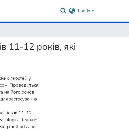
Log In
 11-12 років, які
сних якостей у
ісом. Проводиться
та на його основі
 для застосування
alities in 11-12
ysiological features
omising methods and