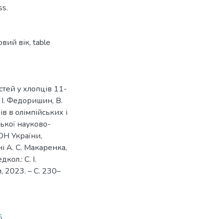
ss.
овий вік
,
table
тей у хлопців 11-
/ І. Федоришин, В.
в в олімпійських і
ської науково-
ОН України,
 А. С. Макаренка,
ол.: С. І.
, 2023. – С. 230–
5