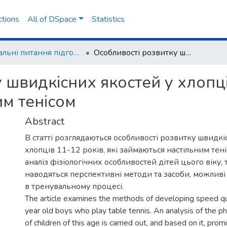
ctions
All of DSpace
Statistics
Актуальні питання підготовки фахівців фізичної культури та спорту і спортсменів в олімпійських і неолімпійських видах спорту
Особливості розвитку швидкісних якостей у хлопців 11-12 років, які займаються настільним тенісом
 швидкісних якостей у хлопців
им тенісом
Abstract
В статті розглядаються особливості розвитку швидкі
хлопців 11-12 років, які займаються настільним тен
аналіз фізіологічних особливостей дітей цього віку, 
наводяться перспективні методи та засоби, можливі
в тренувальному процесі.
The article examines the methods of developing speed qu
year old boys who play table tennis. An analysis of the ph
of children of this age is carried out, and based on it, pr