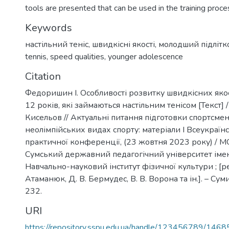
tools are presented that can be used in the training proce
Keywords
настільний теніс
,
швидкісні якості
,
молодший підлітк
tennis
,
speed qualities
,
younger adolescence
Citation
Федоришин І. Особливості розвитку швидкісних якос
12 років, які займаються настільним тенісом [Текст] 
Кисельов // Актуальні питання підготовки спортсмені
неолімпійських видах спорту: матеріали І Всеукраїн
практичної конференції, (23 жовтня 2023 року) / М
Сумський державний педагогічний університет імені
Навчально-науковий інститут фізичної культури ; [редк
Атаманюк, Д. В. Бермудес, В. В. Ворона та ін.]. – Суми
232.
URI
https://repository.sspu.edu.ua/handle/123456789/1468