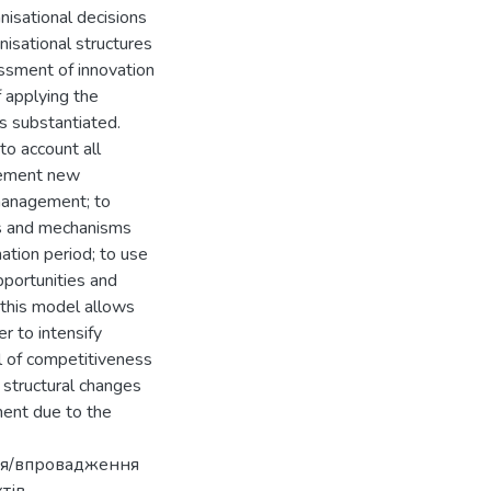
nisational decisions
nisational structures
ssment of innovation
 applying the
s substantiated.
to account all
plement new
 management; to
s and mechanisms
ation period; to use
pportunities and
f this model allows
r to intensify
el of competitiveness
 structural changes
ent due to the
ння/впровадження