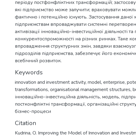
періоду постфонфліктних трансформацій; застосовув
які підприємство може залучити; враховувати можлив
фактично і потенційно існують. Застосування даної 
підприємствам впроваджувати системні перетворен
активізації інноваційно-інвестиційної діяльності та
конкурентоспроможності на різних ринках. Таке к
впровадження структурних змін, завдяки взаємоузго
підрозділів підприємства, забезпечує його економі
всебічний розвиток.
Keywords
innovation and investment activity
,
model
,
enterprise
,
pote
transformations
,
organisational management structures
,
b
інноваційно-інвестиційна діяльність
,
модель
,
підпр
постконфліктні трансформації
,
організаційні структ
бізнес-процеси
Citation
Kudrina, O. Improving the Model of Innovation and Investm