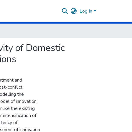
Log In
vity of Domestic
ions
estment and
ost-conflict
odelling the
model of innovation
nlike the existing
 intensification of
diency of
essment of innovation