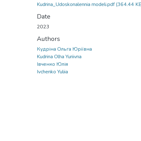
Kudrina_Udoskonalennia modeli.pdf
(364.44 KB
Date
2023
Authors
Кудріна Ольга Юріївна
Kudrina Olha Yuriivna
Івченко Юлія
Ivchenko Yuliia