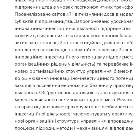
інвестиційноінноваційних моделей діяльності суб’єк
підприємництва в умовах постконфліктних трансфо
Проаналізовано світовий і вітчизняний досвід моде
суб’єктів підприємництва. Запропоновано удоскона
інноваційно-інвестиційної діяльності підприємства, я
існуючих, складається з чотирьох послідовних блок
активізації інноваційно-інвестиційної діяльності; о
доцільності активізації інноваційно-інвестиційної ді
інноваційно-інвестиційного потенціалу підприємств
організаційних рішень у діяльність) та передбачає 
нових організаційних структур управління, бізнес-п
до оцінювання інноваційно-інвестиційного потенціа
заходів з посилення економічної безпеки у практи
діяльності. Обґрунтовано доцільність застосування
моделі у діяльності вітчизняних підприємств. Реаліз
на практиці дозволяє: враховувати всі особливості 
інвестиційної діяльності; імплементувати у практи
нові організаційні структури управління; впроваджу
процеси, підходи, методи і механізми, які відповід