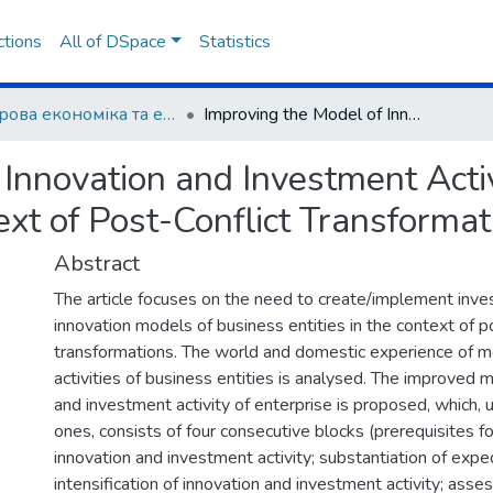
ctions
All of DSpace
Statistics
Цифрова економіка та економічна безпека
Improving the Model of Innovation and Investment Activity of Domestic Enterprises in the Context of Post-Conflict Transformations
 Innovation and Investment Acti
ext of Post-Conflict Transformat
Abstract
The article focuses on the need to create/implement inv
innovation models of business entities in the context of p
transformations. The world and domestic experience of m
activities of business entities is analysed. The improved 
and investment activity of enterprise is proposed, which, u
ones, consists of four consecutive blocks (prerequisites for
innovation and investment activity; substantiation of expe
intensification of innovation and investment activity; ass