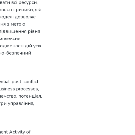
ати всі ресурси,
ості і ризики, які
моделі дозволяє
ня з метою
 підвищення рівня
омплексне
дженості дій усіх
чно-безпечний
ntial
,
post-conflict
usiness processes
,
иємство
,
потенціал
,
ури управління
,
ent Activity of