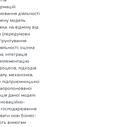
тів
рмацій.
лювання діяльності
лену модель
ка, на відміну від
ів (передумови
бґрунтування
яльності; оцінка
а; інтеграція
імплементацію
роцесів, підходів
лу, механізмів,
ку підприємницької
 запропонованої
ація даної моделі
інноваційно-
ку господарювання
вати нові бізнес-
ають вимогам