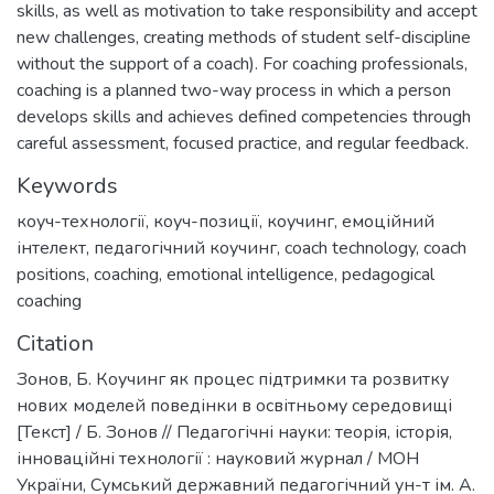
skills, as well as motivation to take responsibility and accept
new challenges, creating methods of student self-discipline
without the support of a coach). For coaching professionals,
coaching is a planned two-way process in which a person
develops skills and achieves defined competencies through
careful assessment, focused practice, and regular feedback.
Keywords
коуч-технології
,
коуч-позиції
,
коучинг
,
емоційний
інтелект
,
педагогічний коучинг
,
coach technology
,
coach
positions
,
coaching
,
emotional intelligence
,
pedagogical
coaching
Citation
Зонов, Б. Коучинг як процес підтримки та розвитку
нових моделей поведінки в освітньому середовищі
[Текст] / Б. Зонов // Педагогічні науки: теорія, історія,
інноваційні технології : науковий журнал / МОН
України, Сумський державний педагогічний ун-т ім. А.