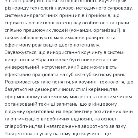
У статті розкрито поняття педагогічного коучингу як
різновиду технології науково-методичного супроводу,
система андрагогічних принципів і прийомів, що
сприяють розвиткові потенціалу особистості та групи
спільно працюючих людей (команди, організації), а
також забезпечують максимальне розкриття та
ефективну реалізацію цього потенціалу.
Зауважується, що використання коучингу в системі
вищої освіти України може бути використано як
універсальний інструмент, який дає можливість
ефективно працювати на суб’єкт-суб’єктному рівні.
Розкривається таке поняття, як коучинг-технологія, що
базується на демократичному стилі керівництва,
сформованому системному мисленні та певним чином
організованій техніці запитань, що в кінцевому
підсумку орієнтована на перспективу позитивних змін
та оптимізацію виробничих відносин, на основі
співробітництва і налагодження зворотного зв’язку.
Закцентовано увагу на тому, що коучинг – це