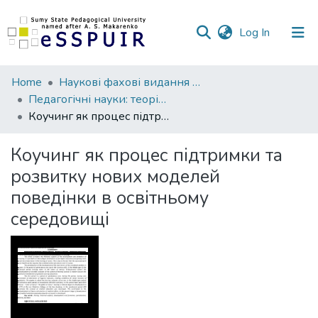
(current)
Log In
Communities
Home
Наукові фахові видання СумДПУ
&
Педагогічні науки: теорія, історія, інноваційні технології
Collections
Коучинг як процес підтримки та розвитку нових моделей поведінки в освітньому середовищі
All of DSpace
Коучинг як процес підтримки та
розвитку нових моделей
Statistics
поведінки в освітньому
середовищі