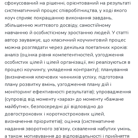
сфокусований на рішенні, орієнтований на результаті
систематичний процес співробітництва, у ході якого
коуч сприяє покращанню виконання завдань,
збільшенню життєвого досвіду, самостійному
навчанню й особистісному зростанню людей. У статті
автор зауважує, що класичний коучинговий процес
можна розглядати через декілька поетапних кроків:
аналіз (оцінка рівня компетентностей, узгодження
особистих цілей і цілей організації, які реалізуються в
процесі коучингу, укладення контракту); планування
(визначення ключових чинників успіху, підготовка
плану розвитку вмінь, узгодження плану дій і
моніторинг ефективності результатів); упровадження
(супровід від моменту «зараз» до моменту «бажане
майбутнє», безпосередні дії відповідно до
довгострокових і короткострокових цілей,
визначення пріоритетів); оцінка (систематичне
надання зворотного зв’язку, схвалення набутих умінь,
а також мотивування до відповідальності і прийняття