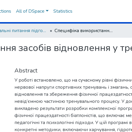
ctions
All of DSpace
Statistics
Актуальні питання підготовки фахівців фізичної культури та спорту і спортсменів в олімпійських і неолімпійських видах спорту
Специфіка використання засобів відновлення у тренувальному процесі біатлоністів
ння засобів відновлення у т
Abstract
У роботі встановлено, що на сучасному рівні фізичн
нервової напруги спортивних тренувань і змагань, 
відновлення та збереження фізичної працездатності
невід’ємною частиною тренувального процесу. У до
викладено результати розробки комплексної прогр
фізичної працездатності біатлоністів, що включає ме
педагогічні та психологічні підходи. У цій програмі
конкретні методики, включаючи харчування, гідрот