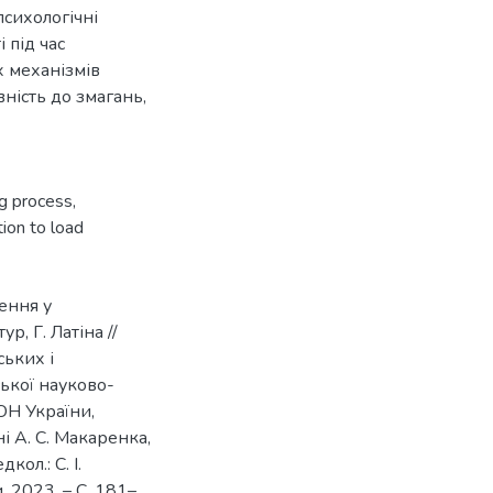
психологічні
 під час
х механізмів
ність до змагань,
ng process
,
ion to load
ення у
р, Г. Латіна //
ських і
ської науково-
ОН України,
 А. С. Макаренка,
ол.: С. І.
, 2023. – С. 181–