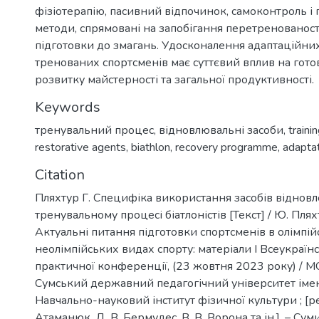
фізіотерапію, пасивний відпочинок, самоконтроль і 
методи, спрямовані на запобігання перетренованості
підготовки до змагань. Удосконалення адаптаційни
тренованих спортсменів має суттєвий вплив на готов
розвитку майстерності та загальної продуктивності.
Keywords
тренувальний процес
,
відновлювальні засоби
,
traini
restorative agents
,
biathlon
,
recovery programme
,
adaptat
Citation
Пляхтур Г. Специфіка використання засобів відновл
тренувальному процесі біатлоністів [Текст] / Ю. Пляхту
Актуальні питання підготовки спортсменів в олімпій
неолімпійських видах спорту: матеріали І Всеукраїн
практичної конференції, (23 жовтня 2023 року) / М
Сумський державний педагогічний університет імені
Навчально-науковий інститут фізичної культури ; [редк
Атаманюк, Д. В. Бермудес, В. В. Ворона та ін.]. – Суми