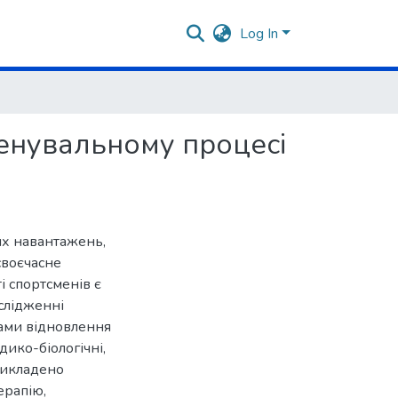
Log In
ренувальному процесі
их навантажень,
своєчасне
 спортсменів є
слідженні
ами відновлення
дико-біологічні,
 викладено
ерапію,