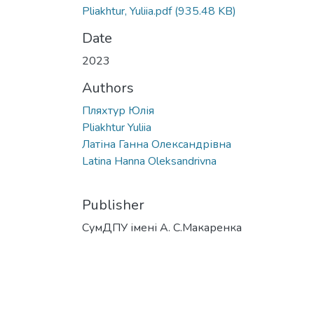
Pliakhtur, Yuliia.pdf
(935.48 KB)
Date
2023
Authors
Пляхтур Юлія
Pliakhtur Yuliia
Латіна Ганна Олександрівна
Latina Hanna Oleksandrivna
Publisher
СумДПУ імені А. С.Макаренка