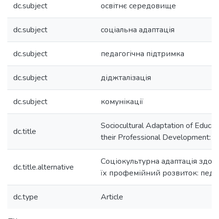
dc.subject
освітнє середовище
dc.subject
соціальна адаптація
dc.subject
педагогічна підтримка
dc.subject
діджталізація
dc.subject
комунікації
Sociocultural Adaptation of Educat
dc.title
their Professional Development: 
Соціокультурна адаптація здобу
dc.title.alternative
їх профемійний розвиток: педа
dc.type
Article