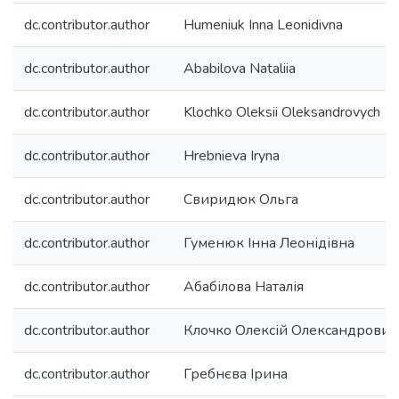
dc.contributor.author
Humeniuk Inna Leonidivna
dc.contributor.author
Ababilova Nataliia
dc.contributor.author
Klochko Oleksii Oleksandrovych
dc.contributor.author
Hrebnieva Iryna
dc.contributor.author
Свиридюк Ольга
dc.contributor.author
Гуменюк Інна Леонідівна
dc.contributor.author
Абабілова Наталія
dc.contributor.author
Клочко Олексій Олександрович
dc.contributor.author
Гребнєва Ірина