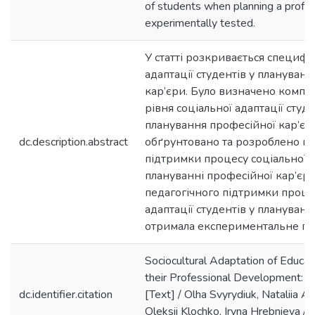
of students when planning a profe
experimentally tested.
У статті розкривається специфі
адаптації студентів у плануванн
кар’єри. Було визначено компо
рівня соціальної адаптації студе
планування професійної кар’єр
dc.description.abstract
обґрунтовано та розроблено мо
підтримки процесу соціальної ад
плануванні професійної кар’єр
педагогічного підтримки проце
адаптації студентів у плануванн
отримала експериментальне пі
Sociocultural Adaptation of Educat
their Professional Development: 
dc.identifier.citation
[Text] / Olha Svyrydiuk, Nataliia A
Oleksii Klochko, Iryna Hrebnieva /