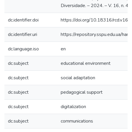
Diversidade. – 2024. – V. 16, n. 4
dc.identifier.doi
https://doi.org/10.18316/rcd.v16
dc.identifier.uri
https://repository.sspu.edu.ua/
dc.language.iso
en
dc.subject
educational environment
dc.subject
social adaptation
dc.subject
pedagogical support
dc.subject
digitalization
dc.subject
communications