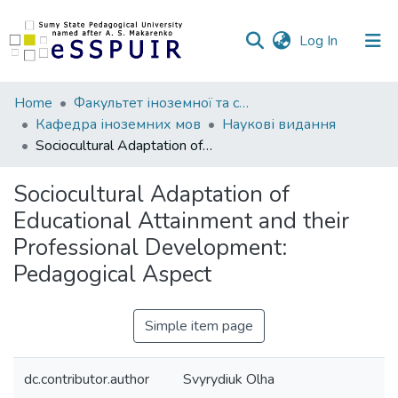
(current)
Log In
Communities
Home
Факультет іноземної та слов’янської філології
&
Кафедра іноземних мов
Наукові видання
Collections
Sociocultural Adaptation of Educational Attainment and their Professional Development: Pedagogical Aspect
All of DSpace
Sociocultural Adaptation of
Educational Attainment and their
Statistics
Professional Development:
Pedagogical Aspect
Simple item page
dc.contributor.author
Svyrydiuk Olha