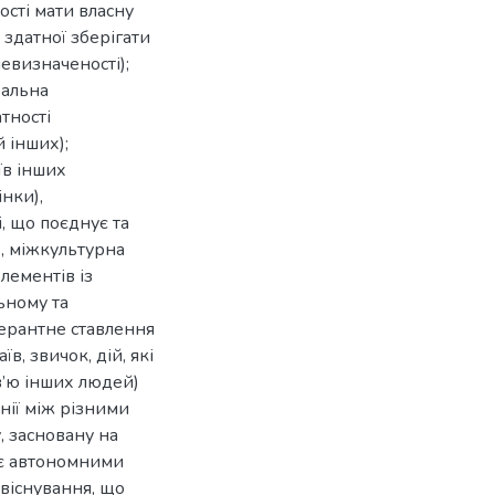
ості мати власну
, здатної зберігати
евизначеності);
ральна
тності
 інших);
їв інших
нки),
, що поєднує та
), міжкультурна
лементів із
ьному та
лерантне ставлення
в, звичок, дій, які
в’ю інших людей)
нії між різними
, засновану на
 є автономними
півіснування, що