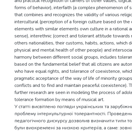
and practical recognition of carriers of other values, logica
forms of behavior), interfaith (a complex phenomenon of 
that combines and recognizes the validity of various religio
intercultural (perception of a foreign culture based on the
elements with similar elements own culture in a rational 
sense), interethnic (correct and tolerant attitude towards
others nationalities, their customs, habits, actions, which
physical and mental health of other people) and intersocia
harmony between different social groups, includes toleran
based on the fundamental belief that all citizens are auto
who have equal rights, and tolerance of coexistence, whic
pragmatic acceptance of the way of life of minority groups
conflicts and to find and maintain peaceful coexistence). 
further research are seen in modeling the process of adole
tolerance formation by means of musical art.
У статті висвітлено погляди українських та зарубіжн
проблему інтеркультурної толерантності. Проведени
педагогічного дискурсу дозволив визначити типи тол
були виокремлені за низкою критеріїв, а саме: зовн