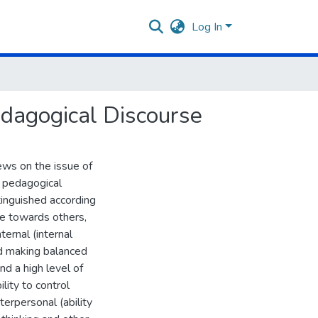
Log In
Pedagogical Discourse
iews on the issue of
d pedagogical
tinguished according
ude towards others,
ternal (internal
and making balanced
nd a high level of
ility to control
terpersonal (ability