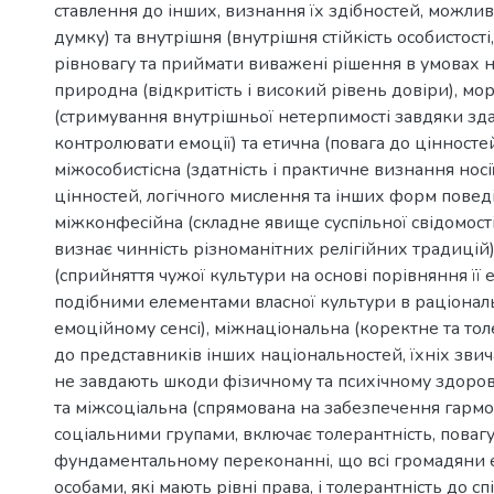
ставлення до інших, визнання їх здібностей, можлив
думку) та внутрішня (внутрішня стійкість особистості
рівновагу та приймати виважені рішення в умовах н
природна (відкритість і високий рівень довіри), мо
(стримування внутрішньої нетерпимості завдяки зда
контролювати емоції) та етична (повага до цінностей
міжособистісна (здатність і практичне визнання носі
цінностей, логічного мислення та інших форм поведі
міжконфесійна (складне явище суспільної свідомості
визнає чинність різноманітних релігійних традицій
(сприйняття чужої культури на основі порівняння її е
подібними елементами власної культури в раціонал
емоційному сенсі), міжнаціональна (коректне та то
до представників інших національностей, їхніх звичаї
не завдають шкоди фізичному та психічному здоро
та міжсоціальна (спрямована на забезпечення гармо
соціальними групами, включає толерантність, повагу
фундаментальному переконанні, що всі громадяни
особами, які мають рівні права, і толерантність до с