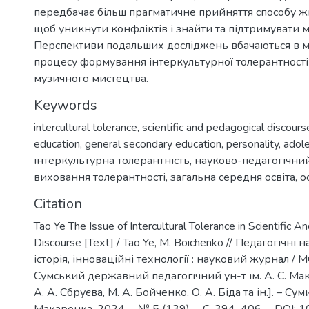
передбачає більш прагматичне прийняття способу ж
щоб уникнути конфліктів і знайти та підтримувати м
Перспективи подальших досліджень вбачаються в 
процесу формування інтеркультурної толерантності 
музичного мистецтва.
Keywords
intercultural tolerance
,
scientific and pedagogical discours
education
,
general secondary education
,
personality
,
adol
інтеркультурна толерантність
,
науково-педагогічни
виховання толерантності
,
загальна середня освіта
,
о
Citation
Tao Ye The Issue of Intercultural Tolerance in Scientific 
Discourse [Техt] / Tao Ye, M. Boichenko // Педагогічні н
історія, інноваційні технології : науковий журнал / 
Сумський державний педагогічний ун-т ім. А. С. Мака
А. А. Сбруєва, М. А. Бойченко, О. А. Біда та ін.]. – Сум