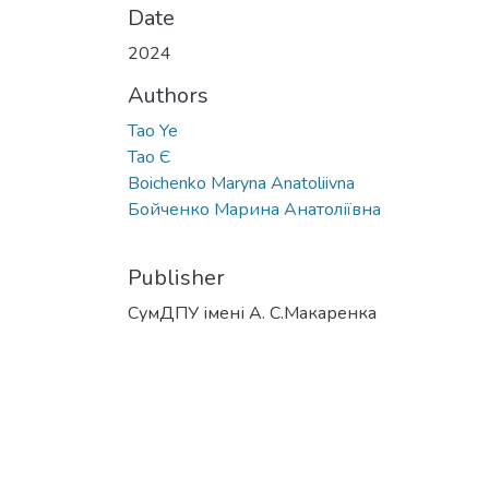
Date
2024
Authors
Tao Ye
Тао Є
Boichenko Maryna Anatoliivna
Бойченко Марина Анатоліївна
Publisher
СумДПУ імені А. С.Макаренка