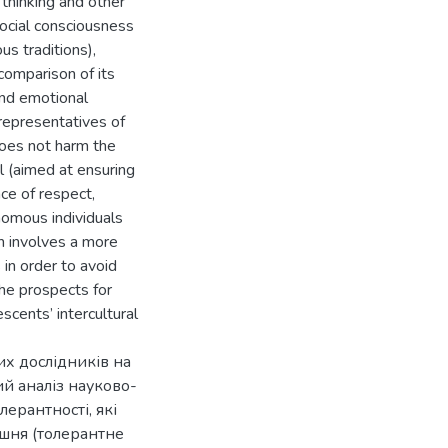
l thinking and other
social consciousness
us traditions),
 comparison of its
and emotional
 representatives of
 does not harm the
l (aimed at ensuring
ce of respect,
nomous individuals
h involves a more
 in order to avoid
The prospects for
scents’ intercultural
их дослідників на
й аналіз науково-
ерантності, які
ішня (толерантне