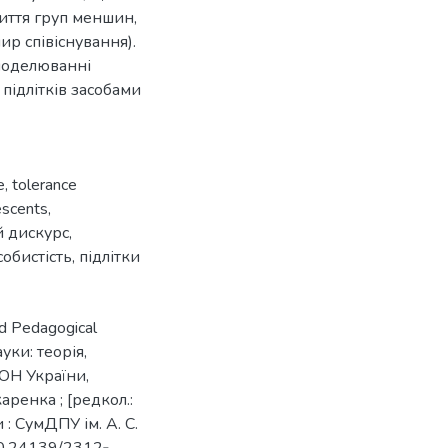
иття груп меншин,
ир співіснування).
моделюванні
підлітків засобами
e
,
tolerance
escents
,
й дискурс
,
собистість
,
підлітки
And Pedagogical
ауки: теорія,
МОН України,
ренка ; [редкол.:
и : СумДПУ ім. А. С.