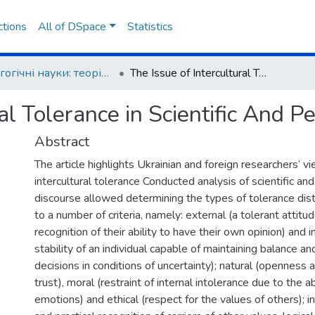
ctions
All of DSpace
Statistics
Педагогічні науки: теорія, історія, інноваційні технології
The Issue of Intercultural Tolerance in Scientific And Pedagogical Discourse
ral Tolerance in Scientific And 
Abstract
The article highlights Ukrainian and foreign researchers’ v
intercultural tolerance Conducted analysis of scientific an
discourse allowed determining the types of tolerance dis
to a number of criteria, namely: external (a tolerant attit
recognition of their ability to have their own opinion) and in
stability of an individual capable of maintaining balance 
decisions in conditions of uncertainty); natural (openness a
trust), moral (restraint of internal intolerance due to the ab
emotions) and ethical (respect for the values of others); in