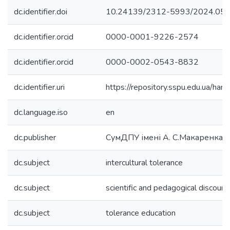
dc.identifier.doi
10.24139/2312-5993/2024.05
dc.identifier.orcid
0000-0001-9226-2574
dc.identifier.orcid
0000-0002-0543-8832
dc.identifier.uri
https://repository.sspu.edu.ua/
dc.language.iso
en
dc.publisher
СумДПУ імені А. С.Макаренка
dc.subject
intercultural tolerance
dc.subject
scientific and pedagogical discours
dc.subject
tolerance education