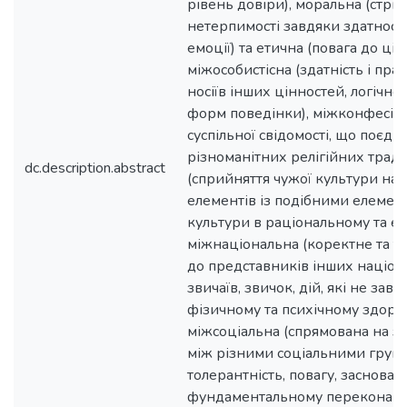
рівень довіри), моральна (стри
нетерпимості завдяки здатност
емоції) та етична (повага до ці
міжособистісна (здатність і пр
носіїв інших цінностей, логічно
форм поведінки), міжконфесій
суспільної свідомості, що поєдн
різноманітних релігійних тради
dc.description.abstract
(сприйняття чужої культури на о
елементів із подібними елемен
культури в раціональному та ем
міжнаціональна (коректне та т
до представників інших націона
звичаїв, звичок, дій, які не за
фізичному та психічному здоро
міжсоціальна (спрямована на з
між різними соціальними група
толерантність, повагу, заснован
фундаментальному переконанні