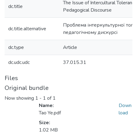
The Issue of Intercultural Tolerance
dc.title
Pedagogical Discourse
Проблема інтеркультурної толе
dc.title.alternative
педагогічному дискурсі
dc.type
Article
dc.udc.udc
37.015.31
Files
Original bundle
Now showing
1 - 1 of 1
Name:
Down
Tao Ye.pdf
load
Size:
1.02 MB