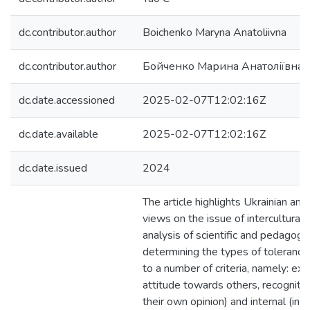
dc.contributor.author
Boichenko Maryna Anatoliivna
dc.contributor.author
Бойченко Марина Анатоліївна
dc.date.accessioned
2025-02-07T12:02:16Z
dc.date.available
2025-02-07T12:02:16Z
dc.date.issued
2024
The article highlights Ukrainian and
views on the issue of intercultural
analysis of scientific and pedagogi
determining the types of tolerance
to a number of criteria, namely: ext
attitude towards others, recognition
their own opinion) and internal (inte