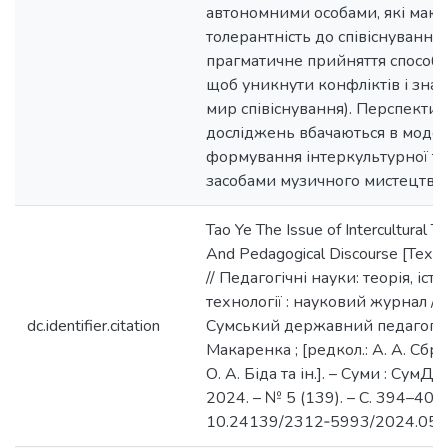
автономними особами, які мають 
толерантність до співіснування
прагматичне прийняття способу
щоб уникнути конфліктів і знай
мир співіснування). Перспекти
досліджень вбачаються в моде
формування інтеркультурної тол
засобами музичного мистецтва.
Tao Ye The Issue of Intercultural To
And Pedagogical Discourse [Техt] 
// Педагогічні науки: теорія, іст
технології : науковий журнал /
dc.identifier.citation
Сумський державний педагогічни
Макаренка ; [редкол.: А. А. Сбру
О. А. Біда та ін.]. – Суми : СумД
2024. – № 5 (139). – С. 394–406.
10.24139/2312‐5993/2024.05/