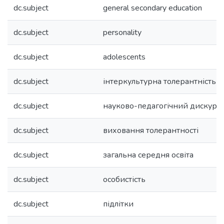
dc.subject
general secondary education
dc.subject
personality
dc.subject
adolescents
dc.subject
інтеркультурна толерантність
dc.subject
науково-педагогічний дискурс
dc.subject
виховання толерантності
dc.subject
загальна середня освіта
dc.subject
особистість
dc.subject
підлітки