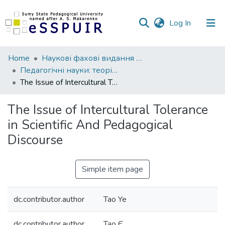
(current)
Log In
Communities
Home
Наукові фахові видання СумДПУ
&
Педагогічні науки: теорія, історія, інноваційні технології
Collections
The Issue of Intercultural Tolerance in Scientific And Pedagogical Discourse
All of DSpace
The Issue of Intercultural Tolerance
in Scientific And Pedagogical
Statistics
Discourse
Simple item page
dc.contributor.author
Tao Ye
dc.contributor.author
Тао Є