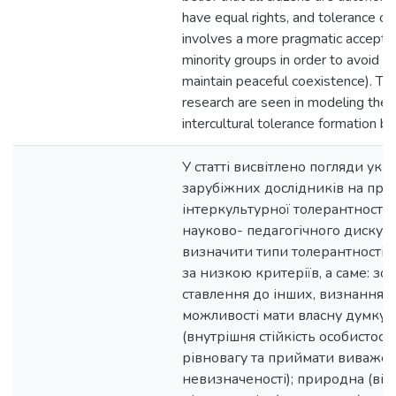
have equal rights, and tolerance of
involves a more pragmatic acceptan
minority groups in order to avoid co
maintain peaceful coexistence). The
research are seen in modeling the 
intercultural tolerance formation b
У статті висвітлено погляди укр
зарубіжних дослідників на про
інтеркультурної толерантності.
науково- педагогічного дискур
визначити типи толерантності, 
за низкою критеріїв, а саме: зо
ставлення до інших, визнання їх
можливості мати власну думку) 
(внутрішня стійкість особистості
рівновагу та приймати виважен
невизначеності); природна (від