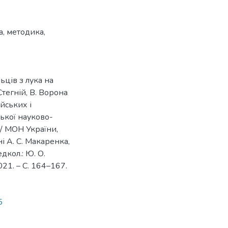
а
,
методика
,
ьців з лука на
Стегній, В. Ворона
ійських і
ської науково-
/ МОН України,
 А. С. Макаренка,
дкол.: Ю. О.
021. – С. 164–167.
5