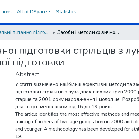
ctions
All of DSpace
Statistics
Актуальні питання підготовки фахівців фізичної культури та спорту і спортсменів в олімпійських і неолімпійських видах спорту
Засоби і методи фізичної підготовки стрільців з лука на етапі спеціалізованої базової підготовки
ної підготовки стрільців з лу
вої підготовки
Abstract
У статті визначено найбільш ефективні методи та за
підготовки стрільців з лука двох вікових груп 2000
старше та 2001 року народження і молодше. Розро
для спортсменів віком від 16 до 19 років.
The article identifies the most effective methods and mea
training of archers of two age groups born in 2000 and o
and younger. A methodology has been developed for ath
19.