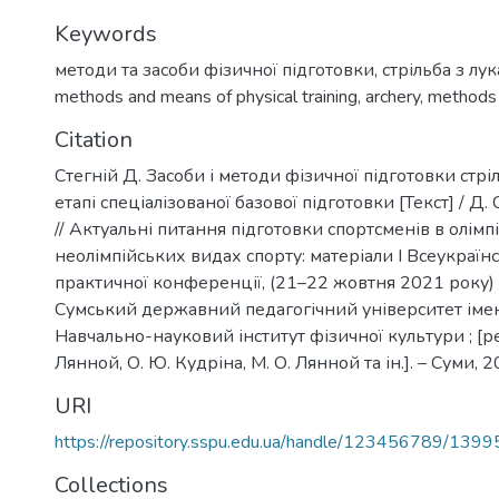
Keywords
методи та засоби фізичної підготовки
,
стрільба з лук
methods and means of physical training
,
archery
,
methods
Citation
Стегній Д. Засоби і методи фізичної підготовки стріл
етапі спеціалізованої базової підготовки [Текст] / Д. 
// Актуальні питання підготовки спортсменів в олімп
неолімпійських видах спорту: матеріали І Всеукраїн
практичної конференції, (21–22 жовтня 2021 року) 
Сумський державний педагогічний університет імені
Навчально-науковий інститут фізичної культури ; [ре
Лянной, О. Ю. Кудріна, М. О. Лянной та ін.]. – Суми, 2
URI
https://repository.sspu.edu.ua/handle/123456789/1399
Collections