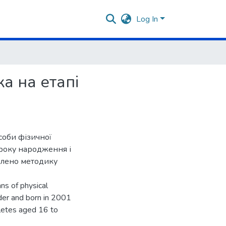
Log In
ка на етапі
соби фізичної
 року народження і
блено методику
ns of physical
lder and born in 2001
letes aged 16 to